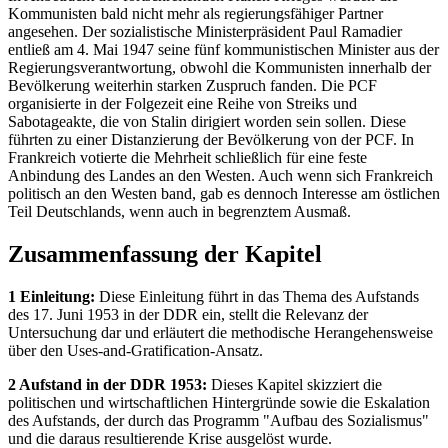
Kommunisten bald nicht mehr als regierungsfähiger Partner
angesehen. Der sozialistische Ministerpräsident Paul Ramadier
entließ am 4. Mai 1947 seine fünf kommunistischen Minister aus der
Regierungsverantwortung, obwohl die Kommunisten innerhalb der
Bevölkerung weiterhin starken Zuspruch fanden. Die PCF
organisierte in der Folgezeit eine Reihe von Streiks und
Sabotageakte, die von Stalin dirigiert worden sein sollen. Diese
führten zu einer Distanzierung der Bevölkerung von der PCF. In
Frankreich votierte die Mehrheit schließlich für eine feste
Anbindung des Landes an den Westen. Auch wenn sich Frankreich
politisch an den Westen band, gab es dennoch Interesse am östlichen
Teil Deutschlands, wenn auch in begrenztem Ausmaß.
Zusammenfassung der Kapitel
1 Einleitung:
Diese Einleitung führt in das Thema des Aufstands
des 17. Juni 1953 in der DDR ein, stellt die Relevanz der
Untersuchung dar und erläutert die methodische Herangehensweise
über den Uses-and-Gratification-Ansatz.
2 Aufstand in der DDR 1953:
Dieses Kapitel skizziert die
politischen und wirtschaftlichen Hintergründe sowie die Eskalation
des Aufstands, der durch das Programm "Aufbau des Sozialismus"
und die daraus resultierende Krise ausgelöst wurde.