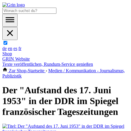
de
en
es
fr
Shop
GRIN Website
Texte veröffentlichen, Rundum-Service genießen
Zur Shop-Startseite
›
Medien / Kommunikation - Journalismus,
Publizistik
Der "Aufstand des 17. Juni
1953" in der DDR im Spiegel
französischer Tageszeitungen