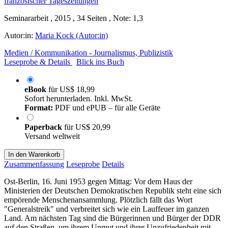
Seminararbeit , 2015 , 34 Seiten , Note: 1,3
Autor:in:
Maria Kock (Autor:in)
Medien / Kommunikation - Journalismus, Publizistik
Leseprobe & Details
Blick ins Buch
eBook
für
US$ 18,99
Sofort herunterladen. Inkl. MwSt.
Format:
PDF und ePUB – für alle Geräte
Paperback
für
US$ 20,99
Versand weltweit
In den Warenkorb
Zusammenfassung
Leseprobe
Details
Ost-Berlin, 16. Juni 1953 gegen Mittag: Vor dem Haus der
Ministerien der Deutschen Demokratischen Republik steht eine sich
empörende Menschenansammlung. Plötzlich fällt das Wort
"Generalstreik" und verbreitet sich wie ein Lauffeuer im ganzen
Land. Am nächsten Tag sind die Bürgerinnen und Bürger der DDR
auf den Straßen, um ihrem Unmut und ihrer Unzufriedenheit mit