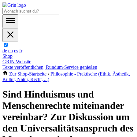
de
en
es
fr
Shop
GRIN Website
Texte veröffentlichen, Rundum-Service genießen
Zur Shop-Startseite
›
Philosophie - Praktische (Ethik, Ästhetik,
Kultur, Natur, Recht, ...)
Sind Hinduismus und
Menschenrechte miteinander
vereinbar? Zur Diskussion um
den Universalitätsanspruch des