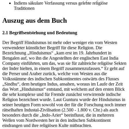
Indiens säkulare Verfassung versus gelebte religiöse
Traditionen
Auszug aus dem Buch
2.1 Begriffsentstehung und Bedeutung
Der Begriff Hinduismus ist mehr oder weniger ein vom Westen
verwendeter künstlicher Begriff für diese Religion. Die
Bezeichnung „Hinduismus“ „kam erst im 19. Jahrhundert in
Bengalen auf, wo ihn die Angestellten der englischen East India
Company einführten, um das, was sie für zahlreiche religiöse Sekten
der Inder hielten, in einem Begriff zusammenzufassen.“ Er geht auf
die Perser und Araber zurück, welche von Westen aus die
Volksstämme des indischen Subkontinentes ostwärts des Flusses
„Sindhu“, dem heutigen Indus, ansahen, woraus im Laufe der Zeit
das Wort „Hinduismus“ entstand, mit welchem auf den ersten Blick
die sehr komplexe und für Fremde zunächst verwirrende indische
Religion bezeichnet wurde. Laut Gunturu wurde der Hinduismus in
seiner heutigen Form sowohl von der für die Forschung noch immer
rätselhaften Industal-Zivilisation (2.500 - 1.800 v. Chr.) als auch
besonders durch die „Indo-Arier“ beeinflusst, die in mehreren
Wellen vom Nordwesten her in den indischen Subkontinent
eindrangen und ihre religiösen Kulte mitbrachten.