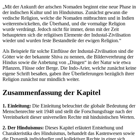
„Mit der Ankunft der arischen Nomaden beginnt eine neue Phase in
der indischen Kultur und im Hinduismus. Zunächst gewann die
vedische Religion, welche die Nomaden mitbrachten und in Indien
weiterentwickelten, die Überhand, und die vormalige Religion
wurde verdrängt. Jedoch nicht für immer, denn mit der Zeit
behaupteten sich die religiösen Elemente der Industal-Zivilisation
wieder und wurden feste Bestandteile der ewigen Religion.“
Als Beispiele für solche Einflüsse der Industal-Zivilisation sind die
Götter wie der bekannte Shiva zu nennen, die Bilderverehrung der
Hindus sowie die Anbetung von „Dingen“ in der Natur wie etwa
Pflanzen, Flüsse oder Berge. Die Indo-Arier, welche zunächst keine
eigene Schrift besaßen, gaben ihre Überlieferungen bezüglich ihrer
Religion zunächst nur mündlich weiter.
Zusammenfassung der Kapitel
1. Einleitung:
Die Einleitung beleuchtet die globale Bedeutung der
Menschenrechte seit 1948 und stellt die Forschungsfrage nach der
Vereinbarkeit dieser universellen Rechte mit hinduistischen Werten.
2. Der Hinduismus:
Dieses Kapitel erläutert Entstehung und
Charakteristika des Hinduismus, behandelt das Kastenwesen sowie
die Dynamik individueller und kollektiver Rechte in einer sich