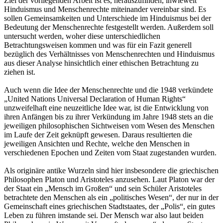
Ziel der vorliegenden Arbeit ist es, herauszufinden, inwieweit
Hinduismus und Menschenrechte miteinander vereinbar sind. Es
sollen Gemeinsamkeiten und Unterschiede im Hinduismus bei der
Bedeutung der Menschenrechte festgestellt werden. Außerdem soll
untersucht werden, woher diese unterschiedlichen
Betrachtungsweisen kommen und was für ein Fazit generell
bezüglich des Verhältnisses von Menschenrechten und Hinduismus
aus dieser Analyse hinsichtlich einer ethischen Betrachtung zu
ziehen ist.
Auch wenn die Idee der Menschenrechte und die 1948 verkündete
„United Nations Universal Declaration of Human Rights“
unzweifelhaft eine neuzeitliche Idee war, ist die Entwicklung von
ihren Anfängen bis zu ihrer Verkündung im Jahre 1948 stets an die
jeweiligen philosophischen Sichtweisen vom Wesen des Menschen
im Laufe der Zeit geknüpft gewesen. Daraus resultierten die
jeweiligen Ansichten und Rechte, welche den Menschen in
verschiedenen Epochen und Zeiten vom Staat zugestanden wurden.
Als originäre antike Wurzeln sind hier insbesondere die griechischen
Philosophen Platon und Aristoteles anzusehen. Laut Platon war der
der Staat ein „Mensch im Großen“ und sein Schüler Aristoteles
betrachtete den Menschen als ein „politisches Wesen“, der nur in der
Gemeinschaft eines griechischen Stadtstaates, der „Polis“, ein gutes
Leben zu führen imstande sei. Der Mensch war also laut beiden