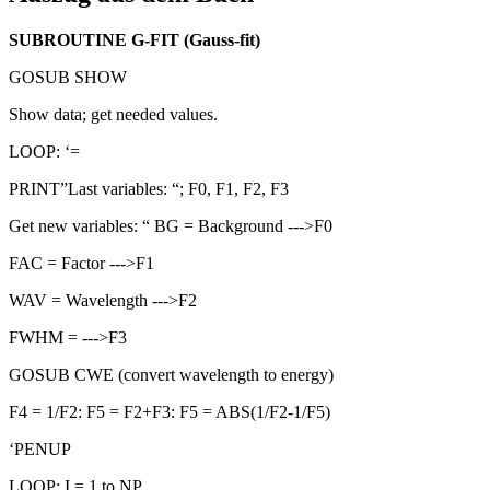
SUBROUTINE G-FIT (Gauss-fit)
GOSUB SHOW
Show data; get needed values.
LOOP: ‘=
PRINT”Last variables: “; F0, F1, F2, F3
Get new variables: “ BG = Background --->F0
FAC = Factor --->F1
WAV = Wavelength --->F2
FWHM = --->F3
GOSUB CWE (convert wavelength to energy)
F4 = 1/F2: F5 = F2+F3: F5 = ABS(1/F2-1/F5)
‘PENUP
LOOP: I = 1 to NP