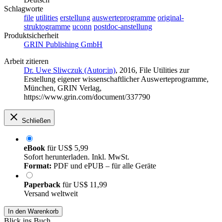
Schlagworte
file
utilities
erstellung
auswerteprogramme
original-
struktogramme
uconn
postdoc-anstellung
Produktsicherheit
GRIN Publishing GmbH
Arbeit zitieren
Dr. Uwe Sliwczuk (Autor:in)
, 2016, File Utilities zur
Erstellung eigener wissenschaftlicher Auswerteprogramme,
München, GRIN Verlag,
https://www.grin.com/document/337790
Schließen
eBook
für
US$ 5,99
Sofort herunterladen. Inkl. MwSt.
Format:
PDF und ePUB – für alle Geräte
Paperback
für
US$ 11,99
Versand weltweit
In den Warenkorb
Blick ins Buch