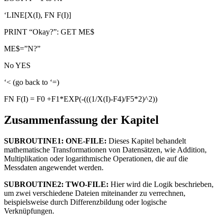
‘LINE[X(I), FN F(I)]
PRINT “Okay?”: GET ME$
ME$=”N?”
No YES
‘< (go back to ‘=)
FN F(I) = F0 +F1*EXP(-(((1/X(I)-F4)/F5*2)^2))
Zusammenfassung der Kapitel
SUBROUTINE1: ONE-FILE:
Dieses Kapitel behandelt
mathematische Transformationen von Datensätzen, wie Addition,
Multiplikation oder logarithmische Operationen, die auf die
Messdaten angewendet werden.
SUBROUTINE2: TWO-FILE:
Hier wird die Logik beschrieben,
um zwei verschiedene Dateien miteinander zu verrechnen,
beispielsweise durch Differenzbildung oder logische
Verknüpfungen.