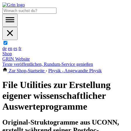
de
en
es
fr
Shop
GRIN Website
Texte veröffentlichen, Rundum-Service genießen
Zur Shop-Startseite
›
Physik - Angewandte Physik
File Utilities zur Erstellung
eigener wissenschaftlicher
Auswerteprogramme
Original-Struktogramme aus UCONN,
erstellt während seiner Postdoc-