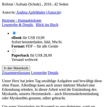
Referat / Aufsatz (Schule) , 2016 , 42 Seiten
Autor:in:
Andrea Apfelthaler (Autor:in)
Biologie - Humanbiologie
Leseprobe & Details
Blick ins Buch
eBook
für
US$ 19,99
Sofort herunterladen. Inkl. MwSt.
Format:
PDF – für alle Geräte
Paperback
für
US$ 28,99
Versand weltweit
In den Warenkorb
Zusammenfassung
Leseprobe
Details
Unser Herz hat jeden Tag unzählige Aufgaben und bewältigt diese
ohne Pause. Allerdings kann auch unser stärkster Muskel eine
Erkrankung erleiden. In dieser Arbeit wird die Entzündung des
Myokards, unseres Herzmuskels – auch Herzmuskelentzündung
oder Myokarditis genannt, näher gebracht.
Um gutes Verständnis im Hauptteil zu gewährleisten, wird am