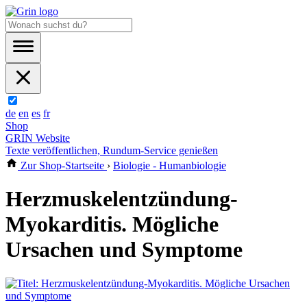
de
en
es
fr
Shop
GRIN Website
Texte veröffentlichen, Rundum-Service genießen
Zur Shop-Startseite
›
Biologie - Humanbiologie
Herzmuskelentzündung-
Myokarditis. Mögliche
Ursachen und Symptome