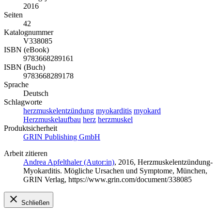
2016
Seiten
42
Katalognummer
V338085
ISBN (eBook)
9783668289161
ISBN (Buch)
9783668289178
Sprache
Deutsch
Schlagworte
herzmuskelentzündung
myokarditis
myokard
Herzmuskelaufbau
herz
herzmuskel
Produktsicherheit
GRIN Publishing GmbH
Arbeit zitieren
Andrea Apfelthaler (Autor:in)
, 2016, Herzmuskelentzündung-
Myokarditis. Mögliche Ursachen und Symptome, München,
GRIN Verlag, https://www.grin.com/document/338085
Schließen