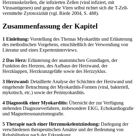
Herzmuskelzellen, die infizierten Zellen (viral infiziert, mit
Virusantigenen) und gegen die Viren selbst richtet sich die T-Zell-
vermittelte Zytotoxizität (vgl. Riede 2004, S. 488).
Zusammenfassung der Kapitel
1 Einleitung:
Vorstellung des Themas Myokarditis und Erläuterung
des methodischen Vorgehens, einschließlich der Verwendung von
Literatur und eines Experteninterviews.
2 Das Herz:
Erläuterung der anatomischen Grundlagen, der
Funktion des Herzens, des Aufbaus der Herzwand, der
Herzklappen, Herzkranzgefäße sowie des Herzzyklus.
3 Herzwand:
Detaillierte Analyse der Schichten der Herzwand und
eingehende Betrachtung der Myokarditis-Formen (viral, bakteriell,
mykotisch, etc.) sowie der Perimyokarditis.
4 Diagnostik einer Myokarditis:
Übersicht der zur Verfügung
stehenden Diagnoseverfahren, insbesondere EKG, Echokardiografie
und Magnetresonanztomografie.
5 Therapie nach einer Herzmuskelentzündung:
Darlegung der
verschiedenen therapeutischen Ansätze und der Bedeutung von
Rehabilitation nach der Erkrankung.