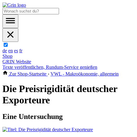
de
en
es
fr
Shop
GRIN Website
Texte veröffentlichen, Rundum-Service genießen
Zur Shop-Startseite
›
VWL - Makroökonomie, allgemein
Die Preisrigidität deutscher
Exporteure
Eine Untersuchung