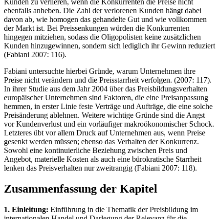
Kunden zu verlieren, wenn die Konkurrenten die Preise nicht
ebenfalls anheben. Die Zahl der verlorenen Kunden hängt dabei
davon ab, wie homogen das gehandelte Gut und wie vollkommen
der Markt ist. Bei Preissenkungen würden die Konkurrenten
hingegen mitziehen, sodass die Oligopolisten keine zusätzlichen
Kunden hinzugewinnen, sondern sich lediglich ihr Gewinn reduziert
(Fabiani 2007: 116).
Fabiani untersuchte hierbei Gründe, warum Unternehmen ihre
Preise nicht verändern und die Preisstarrheit verfolgen. (2007: 117).
In ihrer Studie aus dem Jahr 2004 über das Preisbildungsverhalten
europäischer Unternehmen sind Faktoren, die eine Preisanpassung
hemmen, in erster Linie feste Verträge und Aufträge, die eine solche
Preisänderung ablehnen. Weitere wichtige Gründe sind die Angst
vor Kundenverlust und ein vorläufiger makroökonomischer Schock.
Letzteres übt vor allem Druck auf Unternehmen aus, wenn Preise
gesenkt werden müssen; ebenso das Verhalten der Konkurrenz.
Sowohl eine kontinuierliche Beziehung zwischen Preis und
Angebot, materielle Kosten als auch eine bürokratische Starrheit
lenken das Preisverhalten nur zweitrangig (Fabiani 2007: 118).
Zusammenfassung der Kapitel
1. Einleitung:
Einführung in die Thematik der Preisbildung im
internationalen Handel und Darlegung der Relevanz für die