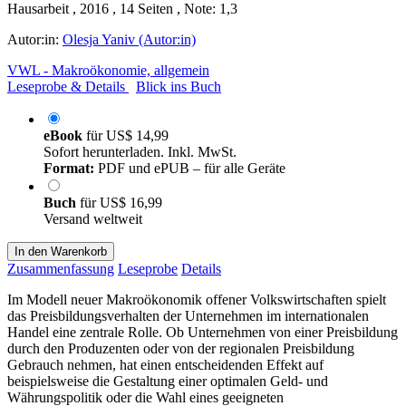
Hausarbeit , 2016 , 14 Seiten , Note: 1,3
Autor:in:
Olesja Yaniv (Autor:in)
VWL - Makroökonomie, allgemein
Leseprobe & Details
Blick ins Buch
eBook
für
US$ 14,99
Sofort herunterladen. Inkl. MwSt.
Format:
PDF und ePUB – für alle Geräte
Buch
für
US$ 16,99
Versand weltweit
In den Warenkorb
Zusammenfassung
Leseprobe
Details
Im Modell neuer Makroökonomik offener Volkswirtschaften spielt
das Preisbildungsverhalten der Unternehmen im internationalen
Handel eine zentrale Rolle. Ob Unternehmen von einer Preisbildung
durch den Produzenten oder von der regionalen Preisbildung
Gebrauch nehmen, hat einen entscheidenden Effekt auf
beispielsweise die Gestaltung einer optimalen Geld- und
Währungspolitik oder die Wahl eines geeigneten