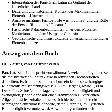
Interpretation der Panegyrici Latini als Gattung der
kaiserlichen Laudatio
Datierung und historischer Kontext der Maximianischen
Flottenbau-Unternehmung
Analyse maritimer Fachbegriffe wie "liburnas" und die Rolle
der Personifikation des "Oceanus"
Historische Rahmenbedingungen unter dem Mitkaiser
Maximianus und dem Usurpator Carausius
Geographische und infrastrukturelle Untersuchung möglicher
Flottenbauplätze
Auszug aus dem Buch
III. Klärung von Begrifflichkeiten
Pan. Lat. X/II, 12, 6 spricht von „liburnas“, welche in fraglicher Zeit
die meistvertretene Schiffsklasse in römischen Hochseeflotten
darstellten. Es handelte sich hierbei um ein leichtes zweirangiges
Ruderschiff mit schätzungsweise 1,30 m Tiefgang sowie 1,30 m
Deckhöhe. Seine Vorteile lagen vor allem in Schnelligkeit und
Wendigkeit, jedoch ohne auf einen Rammsporn zu verzichten.
Allgemein ist festzuhalten, dass es sich hierbei um eine recht
heterogene Schiffsklasse handelte, deren Ursprung im illyrischen
Raum lediglich vermutet wird. Abwandlungen fanden sich