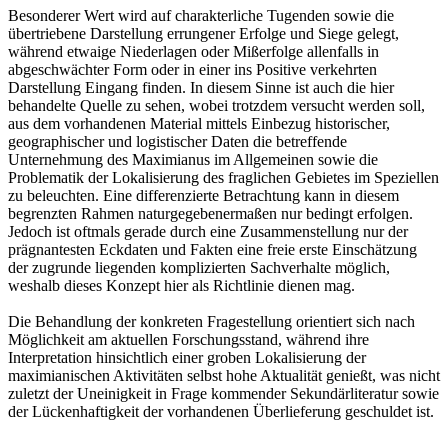
Besonderer Wert wird auf charakterliche Tugenden sowie die
übertriebene Darstellung errungener Erfolge und Siege gelegt,
während etwaige Niederlagen oder Mißerfolge allenfalls in
abgeschwächter Form oder in einer ins Positive verkehrten
Darstellung Eingang finden. In diesem Sinne ist auch die hier
behandelte Quelle zu sehen, wobei trotzdem versucht werden soll,
aus dem vorhandenen Material mittels Einbezug historischer,
geographischer und logistischer Daten die betreffende
Unternehmung des Maximianus im Allgemeinen sowie die
Problematik der Lokalisierung des fraglichen Gebietes im Speziellen
zu beleuchten. Eine differenzierte Betrachtung kann in diesem
begrenzten Rahmen naturgegebenermaßen nur bedingt erfolgen.
Jedoch ist oftmals gerade durch eine Zusammenstellung nur der
prägnantesten Eckdaten und Fakten eine freie erste Einschätzung
der zugrunde liegenden komplizierten Sachverhalte möglich,
weshalb dieses Konzept hier als Richtlinie dienen mag.
Die Behandlung der konkreten Fragestellung orientiert sich nach
Möglichkeit am aktuellen Forschungsstand, während ihre
Interpretation hinsichtlich einer groben Lokalisierung der
maximianischen Aktivitäten selbst hohe Aktualität genießt, was nicht
zuletzt der Uneinigkeit in Frage kommender Sekundärliteratur sowie
der Lückenhaftigkeit der vorhandenen Überlieferung geschuldet ist.