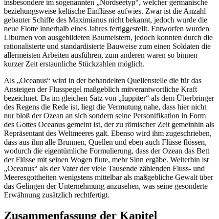
insbesondere im sogenannten „Nordseetyp“, welcher germanische
beziehungsweise keltische Einflüsse aufwies. Zwar ist die Anzahl
gebauter Schiffe des Maximianus nicht bekannt, jedoch wurde die
neue Flotte innerhalb eines Jahres fertiggestellt. Entworfen wurden
Liburnen von ausgebildeten Baumeistern, jedoch konnten durch die
rationalisierte und standardisierte Bauweise zum einen Soldaten die
allermeisten Arbeiten ausführen, zum anderen waren so binnen
kurzer Zeit erstaunliche Stückzahlen möglich.
Als „Oceanus“ wird in der behandelten Quellenstelle die für das
Ansteigen der Flusspegel maßgeblich mitverantwortliche Kraft
bezeichnet. Da im gleichen Satz von „Iuppiter“ als dem Überbringer
des Regens die Rede ist, liegt die Vermutung nahe, dass hier nicht
nur bloß der Ozean an sich sondern seine Personifikation in Form
des Gottes Oceanus gemeint ist, der zu römischer Zeit gemeinhin als
Repräsentant des Weltmeeres galt. Ebenso wird ihm zugeschrieben,
dass aus ihm alle Brunnen, Quellen und eben auch Flüsse flössen,
wodurch die eigentümliche Formulierung, dass der Ozean das Bett
der Flüsse mit seinen Wogen flute, mehr Sinn ergäbe. Weiterhin ist
„Oceanus“ als der Vater der viele Tausende zählenden Fluss- und
Meeresgottheiten wenigstens mittelbar als maßgebliche Gewalt über
das Gelingen der Unternehmung anzusehen, was seine gesonderte
Erwähnung zusätzlich rechtfertigt.
Zusammenfassung der Kapitel