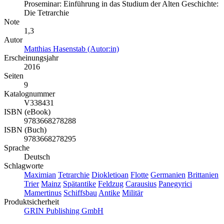
Proseminar: Einführung in das Studium der Alten Geschichte:
Die Tetrarchie
Note
1,3
Autor
Matthias Hasenstab (Autor:in)
Erscheinungsjahr
2016
Seiten
9
Katalognummer
V338431
ISBN (eBook)
9783668278288
ISBN (Buch)
9783668278295
Sprache
Deutsch
Schlagworte
Maximian
Tetrarchie
Diokletioan
Flotte
Germanien
Brittanien
Trier
Mainz
Spätantike
Feldzug
Carausius
Panegyrici
Mamertinus
Schiffsbau
Antike
Militär
Produktsicherheit
GRIN Publishing GmbH