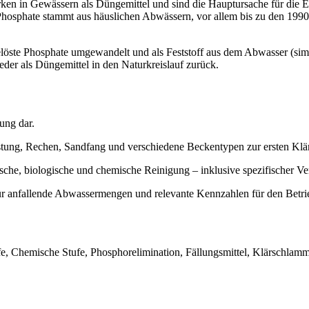
ken in Gewässern als Düngemittel und sind die Hauptursache für die E
osphate stammt aus häuslichen Abwässern, vor allem bis zu den 1990er-
elöste Phosphate umgewandelt und als Feststoff aus dem Abwasser (sim
der als Düngemittel in den Naturkreislauf zurück.
ung dar.
stung, Rechen, Sandfang und verschiedene Beckentypen zur ersten Klä
anische, biologische und chemische Reinigung – inklusive spezifischer V
 anfallende Abwassermengen und relevante Kennzahlen für den Betrie
fe, Chemische Stufe, Phosphorelimination, Fällungsmittel, Klärschla