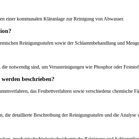
nten einer kommunalen Kläranlage zur Reinigung von Abwasser.
tion?
 chemischen Reinigungsstufen sowie der Schlammbehandlung und Men
en, die notwendig sind, um Verunreinigungen wie Phosphor oder Feststo
n werden beschrieben?
ammverfahren, das Festbettverfahren sowie verschiedene chemische Fä
en, die detaillierte Beschreibung der Reinigungsstufen und die Analys
sbecken, mechanische/biologische/chemische Reinigung und Schlammfau