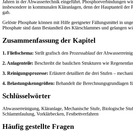
Jahren in der Abwassertechnik eingeführt. Phosphorverbindungen wir
insbesondere in kommunalen Kläranlagen, denn der Hauptanteil der Ph
gab.
Gelöste Phosphate können mit Hilfe geeigneter Fällungsmittel in ung
Phosphate sind dann Bestandteil des Klärschlammes und gelangen wie
Zusammenfassung der Kapitel
1. Fließschema:
Stellt grafisch den Prozessablauf der Abwasserreinig
2. Anlagenteile:
Beschreibt die baulichen Strukturen wie Regenentla
3. Reinigungsprozesse:
Erläutert detailliert die drei Stufen – mech
4. Belastungskenngrößen:
Behandelt die Berechnungsgrundlagen für
Schlüsselwörter
Abwasserreinigung, Kläranlage, Mechanische Stufe, Biologische Stu
Schlammfaulung, Vorklärbecken, Festbettverfahren
Häufig gestellte Fragen