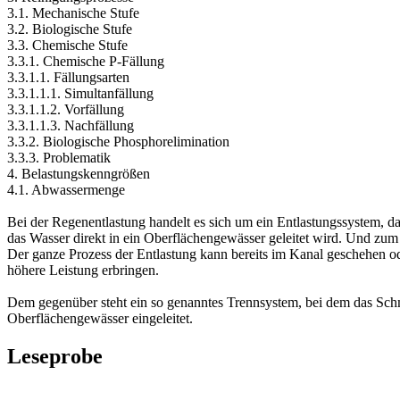
3.1. Mechanische Stufe
3.2. Biologische Stufe
3.3. Chemische Stufe
3.3.1. Chemische P-Fällung
3.3.1.1. Fällungsarten
3.3.1.1.1. Simultanfällung
3.3.1.1.2. Vorfällung
3.3.1.1.3. Nachfällung
3.3.2. Biologische Phosphorelimination
3.3.3. Problematik
4. Belastungskenngrößen
4.1. Abwassermenge
Bei der Regenentlastung handelt es sich um ein Entlastungssystem, d
das Wasser direkt in ein Oberflächengewässer geleitet wird. Und z
Der ganze Prozess der Entlastung kann bereits im Kanal geschehen od
höhere Leistung erbringen.
Dem gegenüber steht ein so genanntes Trennsystem, bei dem das Schmu
Oberflächengewässer eingeleitet.
Leseprobe