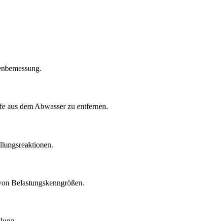
genbemessung.
ffe aus dem Abwasser zu entfernen.
llungsreaktionen.
e von Belastungskenngrößen.
lung.