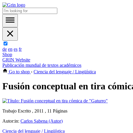
de
en
es
fr
Shop
GRIN Website
Publicación mundial de textos académicos
Go to shop
›
Ciencia del lenguaje / Lingüística
Fusión conceptual en tira cómi
Trabajo Escrito , 2011 , 11 Páginas
Autor:in:
Carlos Sabena (Autor)
Ciencia del lenguaje / Lingüística