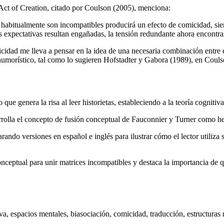
e Act of Creation, citado por Coulson (2005), menciona:
 habitualmente son incompatibles producirá un efecto de comicidad, sie
xpectativas resultan engañadas, la tensión redundante ahora encontrará
icidad me lleva a pensar en la idea de una necesaria combinación entre 
umorístico, tal como lo sugieren Hofstadter y Gabora (1989), en Coulson
que genera la risa al leer historietas, estableciendo a la teoría cognit
rrolla el concepto de fusión conceptual de Fauconnier y Turner como he
rando versiones en español e inglés para ilustrar cómo el lector utiliza
nceptual para unir matrices incompatibles y destaca la importancia de qu
iva, espacios mentales, biasociación, comicidad, traducción, estructuras