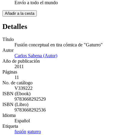
Envío a todo el mundo
Añadir a la cesta
Detalles
Título
Fusión conceptual en tira cómica de "Gaturro"
Autor
Carlos Sabena (Autor)
Año de publicación
2011
Páginas
11
No. de catálogo
V339222
ISBN (Ebook)
9783668292529
ISBN (Libro)
9783668292536
Idioma
Español
Etiqueta
fusión
gaturro