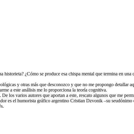
una historieta? ¿Cómo se produce esa chispa mental que termina en una 
icológicas y otras más que desconozco y que no me propongo detallar aq
rme a este análisis me lo proporciona la teoría cognitiva.
De los varios autores que aportan a este, rescato algunos que me permi
 creador es el humorista gráfico argentino Cristian Dzvonik –su seudóni
és.