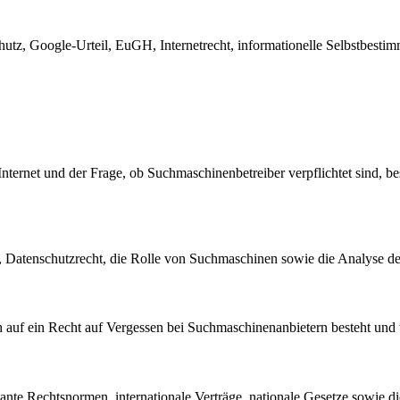
utz, Google-Urteil, EuGH, Internetrecht, informationelle Selbstbestim
Internet und der Frage, ob Suchmaschinenbetreiber verpflichtet sind, 
e, Datenschutzrecht, die Rolle von Suchmaschinen sowie die Analyse 
h auf ein Recht auf Vergessen bei Suchmaschinenanbietern besteht und w
levante Rechtsnormen, internationale Verträge, nationale Gesetze sow