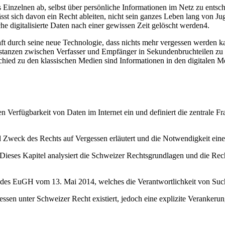
s Einzelnen ab, selbst über persönliche Informationen im Netz zu entsc
ässt sich davon ein Recht ableiten, nicht sein ganzes Leben lang von 
e digitalisierte Daten nach einer gewissen Zeit gelöscht werden4.
haft durch seine neue Technologie, dass nichts mehr vergessen werden
Distanzen zwischen Verfasser und Empfänger in Sekundenbruchteilen zu 
chied zu den klassischen Medien sind Informationen in den digitalen M
en Verfügbarkeit von Daten im Internet ein und definiert die zentrale F
Zweck des Rechts auf Vergessen erläutert und die Notwendigkeit eines 
Dieses Kapitel analysiert die Schweizer Rechtsgrundlagen und die Re
s des EuGH vom 13. Mai 2014, welches die Verantwortlichkeit von Suchm
essen unter Schweizer Recht existiert, jedoch eine explizite Verankeru