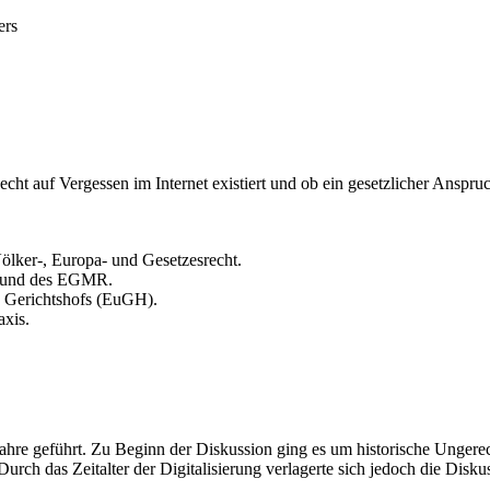
ers
Recht auf Vergessen im Internet existiert und ob ein gesetzlicher Anspr
ölker-, Europa- und Gesetzesrecht.
s und des EGMR.
n Gerichtshofs (EuGH).
axis.
Jahre geführt. Zu Beginn der Diskussion ging es um historische Ungere
urch das Zeitalter der Digitalisierung verlagerte sich jedoch die Disk