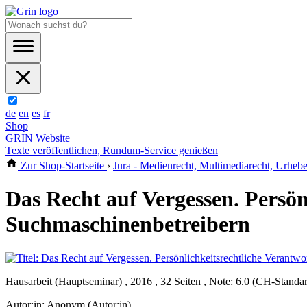
de
en
es
fr
Shop
GRIN Website
Texte veröffentlichen, Rundum-Service genießen
Zur Shop-Startseite
›
Jura - Medienrecht, Multimediarecht, Urhebe
Das Recht auf Vergessen. Persön
Suchmaschinenbetreibern
Hausarbeit (Hauptseminar) , 2016 , 32 Seiten , Note: 6.0 (CH-Standa
Autor:in:
Anonym (Autor:in)