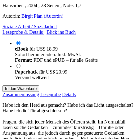
Hausarbeit , 2004 , 28 Seiten , Note: 1,7
Autor:in:
Birgit Plan (Autor:in)
Soziale Arbeit / Sozialarbeit
Leseprobe & Details
Blick ins Buch
eBook
für
US$ 18,99
Sofort herunterladen. Inkl. MwSt.
Format:
PDF und ePUB – für alle Geräte
Paperback
für
US$ 20,99
Versand weltweit
In den Warenkorb
Zusammenfassung
Leseprobe
Details
Habe ich den Herd ausgemacht? Habe ich das Licht ausgeschaltet?
Habe ich die Tür abgeschlossen?
Fragen, die sich jeder Mensch des Öfteren stellt. Im Normalfall
lösen solche Gedanken – zumindest kurzfristig – Unruhe oder
Anspannung aus, die jedoch durch gegengesteuerte Gedanken
neutralisiert oder unterdrückt werden. `"Bisher habe ich den Herd