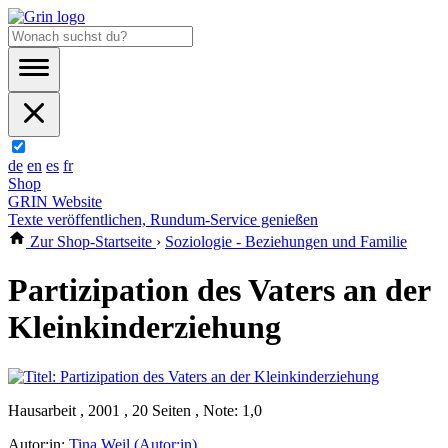
de
en
es
fr
Shop
GRIN Website
Texte veröffentlichen, Rundum-Service genießen
Zur Shop-Startseite
›
Soziologie - Beziehungen und Familie
Partizipation des Vaters an der
Kleinkinderziehung
Hausarbeit , 2001 , 20 Seiten , Note: 1,0
Autor:in:
Tina Weil (Autor:in)