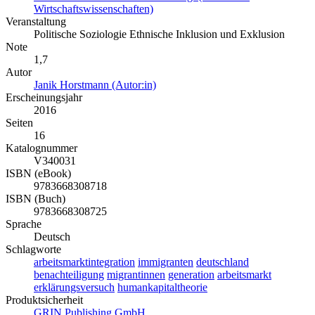
Wirtschaftswissenschaften)
Veranstaltung
Politische Soziologie Ethnische Inklusion und Exklusion
Note
1,7
Autor
Janik Horstmann (Autor:in)
Erscheinungsjahr
2016
Seiten
16
Katalognummer
V340031
ISBN (eBook)
9783668308718
ISBN (Buch)
9783668308725
Sprache
Deutsch
Schlagworte
arbeitsmarktintegration
immigranten
deutschland
benachteiligung
migrantinnen
generation
arbeitsmarkt
erklärungsversuch
humankapitaltheorie
Produktsicherheit
GRIN Publishing GmbH