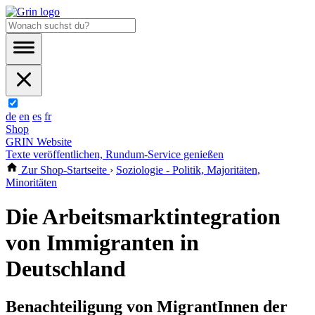
de
en
es
fr
Shop
GRIN Website
Texte veröffentlichen, Rundum-Service genießen
Zur Shop-Startseite
›
Soziologie - Politik, Majoritäten,
Minoritäten
Die Arbeitsmarktintegration
von Immigranten in
Deutschland
Benachteiligung von MigrantInnen der