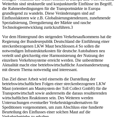
Weiterhin sind strukturelle und konjunkturelle Einflüsse im Begriff,
die Rahmenbedingungen für die Transportmärkte in Europa
grundlegend zu wandeln. Diese Veränderungen sind auf
Einflussfaktoren wie z.B. Globalisierungstendenzen, zunehmende
Spezialisierung, Deregulierung der Märkte und rasche
Technologieentwicklung zurückzuführen.3
Vor dem Hintergrund des steigenden Verkehrsaufkommens hat die
Regierung der Bundesrepublik Deutschland die Einführung einer
streckenbezogenen LKW Maut beschlossen.4 So sollen die
notwendigen Infrastrukturkosten für deutsche Autobahnen neu
verteilt und gleichzeitig eine Harmonisierung der Nutzung der
einzelnen Verkehrssysteme erreicht werden. Die unbestrittene
Aktualität macht eine betriebswirtschaftliche Auseinandersetzung
mit diesem Thema notwendig und interessant.
Das Ziel dieser Arbeit wird einerseits die Darstellung der
betriebswirtschaftlichen Folgen einer streckenbezogenen LKW
Maut (orientiert am Mautsystem der Toll Collect GmbH) für die
Transportwirtschaft sowie andererseits die daraus resultierenden
wirtschaftlichen Reaktionen sein. Des Weiteren werden
Untersuchungen eventueller Verkehrsträgeralternativen für
Speditionen vorgenommen, um zum Abschluss eine fundierte
Beurteilung des Einflusses einer solchen Maut auf die
Verkehrsbetriebe zu erhalten...