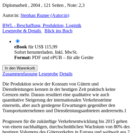
Diplomarbeit , 2004 , 121 Seiten , Note: 2,3
Autor:in:
Stephan Ruppe (Autor:in)
BWL - Beschaffung, Produktion, Logistik
Leseprobe & Details
Blick ins Buch
eBook
für
US$ 115,99
Sofort herunterladen. Inkl. MwSt.
Format:
PDF und ePUB – für alle Geräte
In den Warenkorb
Zusammenfassung
Leseprobe
Details
Die Produktion sowie der Konsum von Gütern und
Dienstleistungen kennen in der heutigen Zeit praktisch keine
Grenzen mehr. Daraus resultiert eine qualitative wie auch
quantitative Steigerung der internationalen Verkehrsströme
einerseits, aber auch gestiegene Erwartungen gegenüber den
Transportunternehmen und Dienstleistungsanbietern andererseits.1
Prognosen für die zukünftige Verkehrsentwicklung bis 2015 gehen
von einem nachhaltigen, durchschnittlichen Wachstum von 80% des
heutigen Volumens des Güterverkehrs in Europa und weltweit aus.2