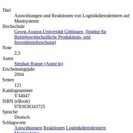
Titel
Auswirkungen und Reaktionen von Logistikdienstleistern auf
Mautsysteme
Hochschule
Georg-August-Universität Göttingen (Institut für
Betriebswirtschaftliche Produktions- und
Investitionsforschung)
Note
2,3
Autor
Stephan Ruppe (Autor:in)
Erscheinungsjahr
2004
Seiten
121
Katalognummer
V34047
ISBN (eBook)
9783638343725
Sprache
Deutsch
Schlagworte
Auswirkungen
Reaktionen
Logistikdienstleistern