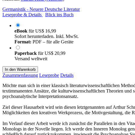
Germanistik - Neuere Deutsche Literatur
Leseprobe & Details
Blick ins Buch
eBook
für
US$ 16,99
Sofort herunterladen. Inkl. MwSt.
Format:
PDF – für alle Geräte
Paperback
für
US$ 20,99
Versand weltweit
In den Warenkorb
Zusammenfassung
Leseprobe
Details
Möchte man sich in einer klassisch literaturwissenschaftlichen Metho
textimmanenten Ansätze, die kulturwissenschaftlichen Theorien und sc
psychoanalytische Interpretationsansatz.
Ziel dieser Hausarbeit wird sein diesen letztgenannten auf Arthur Sch
Möglichkeiten den kreativen Werkprozess, die Motivgestaltung, die 
Im Verlauf dieser Arbeit werde ich zunächst die Parallelen in den Vi
Monologs in der Novelle liegen. Ich werde den Inneren Monolog genau
schließlich darauf zurückzukommen, inwieweit die Psychoanalyse Sigmu