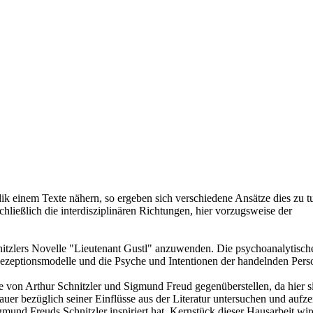
dik einem Texte nähern, so ergeben sich verschiedene Ansätze dies zu t
hließlich die interdisziplinären Richtungen, hier vorzugsweise der
nitzlers Novelle "Lieutenant Gustl" anzuwenden. Die psychoanalytische 
Rezeptionsmodelle und die Psyche und Intentionen der handelnden Pers
tae von Arthur Schnitzler und Sigmund Freud gegenüberstellen, da hier
er bezüglich seiner Einflüsse aus der Literatur untersuchen und aufze
nd Freuds Schnitzler inspiriert hat. Kernstück dieser Hausarbeit wird 