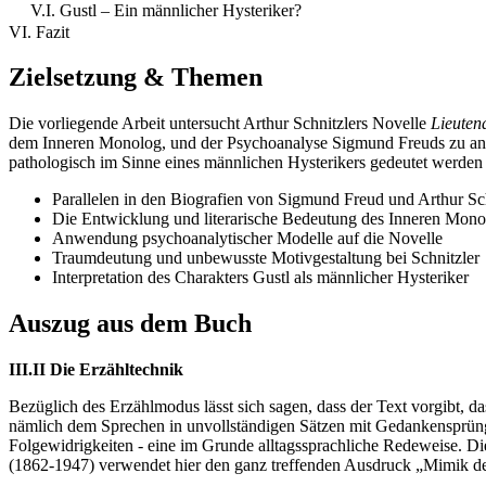
V.I. Gustl – Ein männlicher Hysteriker?
VI. Fazit
Zielsetzung & Themen
Die vorliegende Arbeit untersucht Arthur Schnitzlers Novelle
Lieuten
dem Inneren Monolog, und der Psychoanalyse Sigmund Freuds zu analys
pathologisch im Sinne eines männlichen Hysterikers gedeutet werden
Parallelen in den Biografien von Sigmund Freud und Arthur Sc
Die Entwicklung und literarische Bedeutung des Inneren Mono
Anwendung psychoanalytischer Modelle auf die Novelle
Traumdeutung und unbewusste Motivgestaltung bei Schnitzler
Interpretation des Charakters Gustl als männlicher Hysteriker
Auszug aus dem Buch
III.II Die Erzähltechnik
Bezüglich des Erzählmodus lässt sich sagen, dass der Text vorgibt, das
nämlich dem Sprechen in unvollständigen Sätzen mit Gedankensprüngen
Folgewidrigkeiten - eine im Grunde alltagssprachliche Redeweise. Die
(1862-1947) verwendet hier den ganz treffenden Ausdruck „Mimik der 