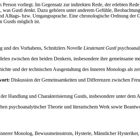
ten Person vorliegt. Im Gegensatz zur indirekten Rede, der erlebten Re
lesen, was Gustl denkt. Dazu gehören unter anderem Gefühle, Beobach
n und Alltags- bzw. Umgangssprache. Eine chronologische Ordnung der G
n Gustls möglich ist.
ung und des Vorhabens, Schnitzlers Novelle
Lieutenant Gustl
psychoanaly
llelen zwischen den beiden Denkern, insbesondere ihre gemeinsame me
hichte und der technischen Ausgestaltung des Inneren Monologs als zent
wort:
Diskussion der Gemeinsamkeiten und Differenzen zwischen Freu
 der Handlung und Charakterisierung Gustls, insbesondere unter dem As
 psychoanalytischer Theorie und literarischem Werk sowie Beantwo
 Innerer Monolog, Bewusstseinsstrom, Hysterie, Männlicher Hysteriker,