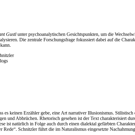
ant Gustl
unter psychoanalytischen Gesichtspunkten, um die Wechselwir
ieren. Die zentrale Forschungsfrage fokussiert dabei auf die Charakte
 kann.
hnitzler
logs
s es keinen Erzähler gebe, eine Art narrativer Illusionismus. Stilistisc
 und Abbrüchen. Rhetorisch gesehen ist der Text charakterisiert durc
se ist natürlich in Folge auch durch einen dialektal gefärbten Charakt
Rede“. Schnitzler führt die im Naturalismus eingesetzte Nachahmung de