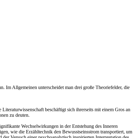
un. Im Allgemeinen unterscheidet man drei große Theoriefelder, die
Literaturwissenschaft beschäftigt sich ihrerseits mit einem Gros an
onen zu deuten.
 signifikante Wechselwirkungen in der Entstehung des Inneren
igen, wie die Erzähltechnik den Bewusstseinsstrom transportiert, um
der Versuch einer psychoanalytisch inspirierten Interpretation des