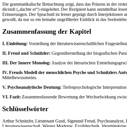
Die grammatikalische Betrachtung zeigt, dass das Präsens in der ers
dicendi („dachte er“) eingeleitet. Der Rezipient kann unmittelbar 
Erinnerungen. Der Sprachstil ist ferner geprägt durch Interjektione
gewollt, da nur so ein beinahe ungefilterter Einblick in das Seelenlebe
Zusammenfassung der Kapitel
I. Einleitung:
Vorstellung der literaturwissenschaftlichen Fragestell
II. Freud und Schnitzler:
Gegenüberstellung der biografischen Para
III. Der Innere Monolog:
Analyse der literarischen Entstehungsgesc
IV. Freuds Modell der menschlichen Psyche und Schnitzlers Ant
Mittelbewusstseins.
V. Psychoanalytische Deutung:
Tiefenpsychologische Interpretation
VI. Fazit:
Zusammenfassende Bewertung der Wechselwirkung zwischen
Schlüsselwörter
Arthur Schnitzler, Lieutenant Gustl, Sigmund Freud, Psychoanalyse,
Literaturwissenschaft, Wiener Moderne, Erzähltechnik, Identitätskrise