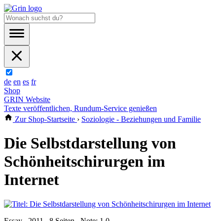
de
en
es
fr
Shop
GRIN Website
Texte veröffentlichen, Rundum-Service genießen
Zur Shop-Startseite
›
Soziologie - Beziehungen und Familie
Die Selbstdarstellung von
Schönheitschirurgen im
Internet
Essay , 2011 , 8 Seiten , Note: 1,0