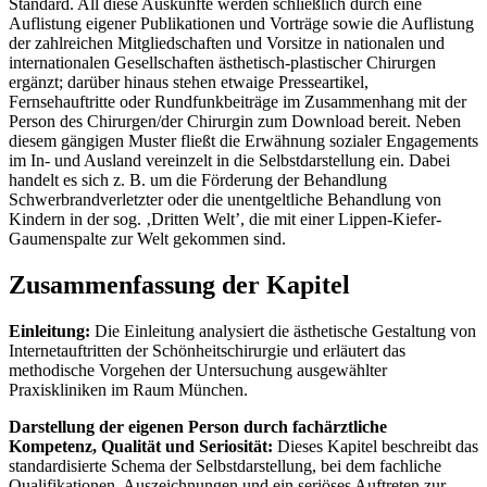
Standard. All diese Auskünfte werden schließlich durch eine
Auflistung eigener Publikationen und Vorträge sowie die Auflistung
der zahlreichen Mitgliedschaften und Vorsitze in nationalen und
internationalen Gesellschaften ästhetisch-plastischer Chirurgen
ergänzt; darüber hinaus stehen etwaige Presseartikel,
Fernsehauftritte oder Rundfunkbeiträge im Zusammenhang mit der
Person des Chirurgen/der Chirurgin zum Download bereit. Neben
diesem gängigen Muster fließt die Erwähnung sozialer Engagements
im In- und Ausland vereinzelt in die Selbstdarstellung ein. Dabei
handelt es sich z. B. um die Förderung der Behandlung
Schwerbrandverletzter oder die unentgeltliche Behandlung von
Kindern in der sog. ‚Dritten Welt’, die mit einer Lippen-Kiefer-
Gaumenspalte zur Welt gekommen sind.
Zusammenfassung der Kapitel
Einleitung:
Die Einleitung analysiert die ästhetische Gestaltung von
Internetauftritten der Schönheitschirurgie und erläutert das
methodische Vorgehen der Untersuchung ausgewählter
Praxiskliniken im Raum München.
Darstellung der eigenen Person durch fachärztliche
Kompetenz, Qualität und Seriosität:
Dieses Kapitel beschreibt das
standardisierte Schema der Selbstdarstellung, bei dem fachliche
Qualifikationen, Auszeichnungen und ein seriöses Auftreten zur