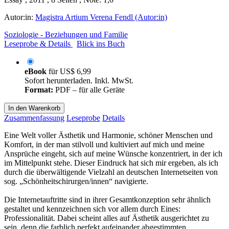
Autor:in:
Magistra Artium Verena Fendl (Autor:in)
Soziologie - Beziehungen und Familie
Leseprobe & Details
Blick ins Buch
eBook
für
US$ 6,99
Sofort herunterladen. Inkl. MwSt.
Format:
PDF – für alle Geräte
In den Warenkorb
Zusammenfassung
Leseprobe
Details
Eine Welt voller Ästhetik und Harmonie, schöner Menschen und
Komfort, in der man stilvoll und kultiviert auf mich und meine
Ansprüche eingeht, sich auf meine Wünsche konzentriert, in der ich
im Mittelpunkt stehe. Dieser Eindruck hat sich mir ergeben, als ich
durch die überwältigende Vielzahl an deutschen Internetseiten von
sog. „Schönheitschirurgen/innen“ navigierte.
Die Internetauftritte sind in ihrer Gesamtkonzeption sehr ähnlich
gestaltet und kennzeichnen sich vor allem durch Eines:
Professionalität. Dabei scheint alles auf Ästhetik ausgerichtet zu
sein, denn die farblich perfekt aufeinander abgestimmten