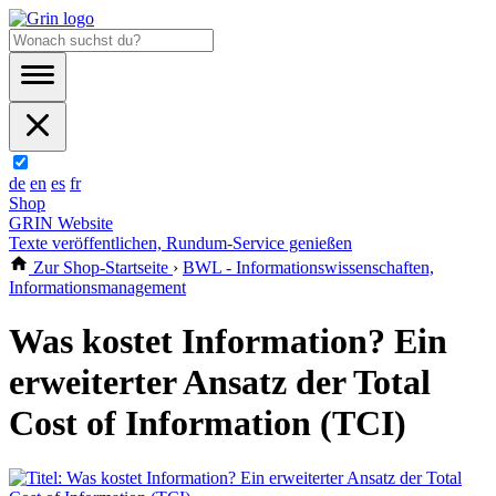
de
en
es
fr
Shop
GRIN Website
Texte veröffentlichen, Rundum-Service genießen
Zur Shop-Startseite
›
BWL - Informationswissenschaften,
Informationsmanagement
Was kostet Information? Ein
erweiterter Ansatz der Total
Cost of Information (TCI)