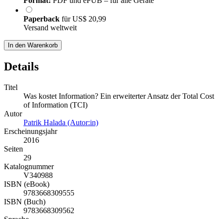
Format:
PDF und ePUB – für alle Geräte
Paperback
für
US$ 20,99
Versand weltweit
In den Warenkorb
Details
Titel
Was kostet Information? Ein erweiterter Ansatz der Total Cost
of Information (TCI)
Autor
Patrik Halada (Autor:in)
Erscheinungsjahr
2016
Seiten
29
Katalognummer
V340988
ISBN (eBook)
9783668309555
ISBN (Buch)
9783668309562