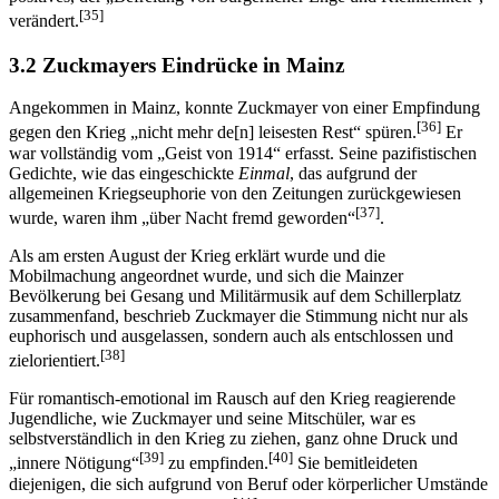
[35]
verändert.
3.2 Zuckmayers Eindrücke in Mainz
Angekommen in Mainz, konnte Zuckmayer von einer Empfindung
[36]
gegen den Krieg „nicht mehr de[n] leisesten Rest“ spüren.
Er
war vollständig vom „Geist von 1914“ erfasst. Seine pazifistischen
Gedichte, wie das eingeschickte
Einmal
, das aufgrund der
allgemeinen Kriegseuphorie von den Zeitungen zurückgewiesen
[37]
wurde, waren ihm „über Nacht fremd geworden“
.
Als am ersten August der Krieg erklärt wurde und die
Mobilmachung angeordnet wurde, und sich die Mainzer
Bevölkerung bei Gesang und Militärmusik auf dem Schillerplatz
zusammenfand, beschrieb Zuckmayer die Stimmung nicht nur als
euphorisch und ausgelassen, sondern auch als entschlossen und
[38]
zielorientiert.
Für romantisch-emotional im Rausch auf den Krieg reagierende
Jugendliche, wie Zuckmayer und seine Mitschüler, war es
selbstverständlich in den Krieg zu ziehen, ganz ohne Druck und
[39]
[40]
„innere Nötigung“
zu empfinden.
Sie bemitleideten
diejenigen, die sich aufgrund von Beruf oder körperlicher Umstände