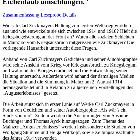
Eichenlaub umschlungen."
Zusammenfassung
Leseprobe
Details
Wie sah Carl Zuckmayers Haltung zum ersten Weltkrieg wirklich
aus und wie entwickelte sie sich zwischen 1914 und 1918? Hielt die
Kriegsbegeisterung an der Front an? Waren alle sozialen Schichten
in Mainz so vom Kriegsausbruch mitgerissen wie Zuckmayer? Die
vorliegende Hausarbeit untersucht diese Fragen.
Anhand von Carl Zuckmayers Gedichten und seiner Autobiographie
wird seine Ansicht vom Krieg vor Kriegsausbruch, zu Kriegsbeginn
und während des Krieges erarbeitet und die Entwicklung seiner
Haltung untersucht. Außerdem wird anhand der damaligen Medien
die Situation und die Stimmung in Mainz am 2. August 1914
herausgearbeitet und in Relation zu allgemeinen Vorstellungen des
„Augusterlebnisses“ gesetzt.
Die Arbeit stützt sich in erster Linie auf Werke Carl Zuckmayers in
Form von Gedichten und seiner Autobiographie „Als wär’s ein
Stück von mir“. Zudem werden die Ausführungen von Susanne
Buchinger und Thomas Ayck hinzugezogen. Zum Thema des
Mainzer „Augusterlebnisses“ werden insbesondere die Studien von
Wolfgang Stumme und Helga Wittkopf, sowie Zeitungsausschnitte
des Jahres 1914 verwendet.