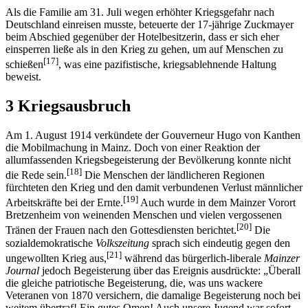
Als die Familie am 31. Juli wegen erhöhter Kriegsgefahr nach
Deutschland einreisen musste, beteuerte der 17-jährige Zuckmayer
beim Abschied gegenüber der Hotelbesitzerin, dass er sich eher
einsperren ließe als in den Krieg zu gehen, um auf Menschen zu
[17]
schießen
, was eine pazifistische, kriegsablehnende Haltung
beweist.
3 Kriegsausbruch
Am 1. August 1914 verkündete der Gouverneur Hugo von Kanthen
die Mobilmachung in Mainz. Doch von einer Reaktion der
allumfassenden Kriegsbegeisterung der Bevölkerung konnte nicht
[18]
die Rede sein.
Die Menschen der ländlicheren Regionen
fürchteten den Krieg und den damit verbundenen Verlust männlicher
[19]
Arbeitskräfte bei der Ernte.
Auch wurde in dem Mainzer Vorort
Bretzenheim von weinenden Menschen und vielen vergossenen
[20]
Tränen der Frauen nach den Gottesdiensten berichtet.
Die
sozialdemokratische
Volkszeitung
sprach sich eindeutig gegen den
[21]
ungewollten Krieg aus,
während das bürgerlich-liberale
Mainzer
Journal
jedoch Begeisterung über das Ereignis ausdrückte: „Überall
die gleiche patriotische Begeisterung, die, was uns wackere
Veteranen von 1870 versichern, die damalige Begeisterung noch bei
weitem übertraf! Ein gutes Omen! Auch unsere Jugend war sofort