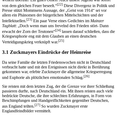
[22]
von dem gleichen Feuer beseelt.“
Diese Divergenz in Politik und
Presse stützt Mommsens Aussage, der „Geist von 1914“ sei vor
allem ein Phänomen der bürgerlichen Mittelschichten und der
[23]
Intellektuellen.
Ein paar Verse eines Gedichtes im
Mainzer
Tagblatt
: „Doch wenn man uns frevelnd den Frieden stört- Dann
[24]
erwacht der Zorn der Teutonen“
lassen darauf schließen, dass die
Kriegseuphorie eng mit dem Glauben an einen deutschen
[25]
Verteidigungskrieg verknüpft war.
3.1 Zuckmayers Eindrücke der Heimreise
Da seine Familie die letzten Friedenswochen nicht in Deutschland
verbracht hatte und mit den Ereignissen nicht direkt in Berührung
gekommen war, erlebte Zuckmayer die allgemeine Kriegserregung
[26]
und Euphorie als plötzlichen emotionalen Schlag.
Sie reisten mit dem letzten Zug, der die Grenze vor ihrer Schließung
passieren durfte, nach Deutschland ein. Mit ihnen reisten auch viele
bedrückte Deutsche, die ihre schlechten Erfahrungen, in Form von
Beschimpfungen und Handgreiflichkeiten gegenüber Deutschen,
[27]
aus England teilten.
So wurden Zuckmayer erste
Englandfeindbilder vermittelt.