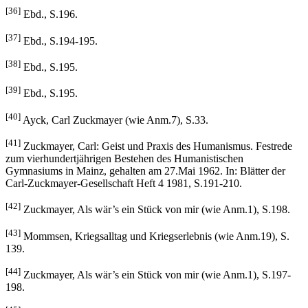
[36]
Ebd., S.196.
[37]
Ebd., S.194-195.
[38]
Ebd., S.195.
[39]
Ebd., S.195.
[40]
Ayck, Carl Zuckmayer (wie Anm.7), S.33.
[41]
Zuckmayer, Carl: Geist und Praxis des Humanismus. Festrede
zum vierhundertjährigen Bestehen des Humanistischen
Gymnasiums in Mainz, gehalten am 27.Mai 1962. In: Blätter der
Carl-Zuckmayer-Gesellschaft Heft 4 1981, S.191-210.
[42]
Zuckmayer, Als wär’s ein Stück von mir (wie Anm.1), S.198.
[43]
Mommsen, Kriegsalltag und Kriegserlebnis (wie Anm.19), S.
139.
[44]
Zuckmayer, Als wär’s ein Stück von mir (wie Anm.1), S.197-
198.