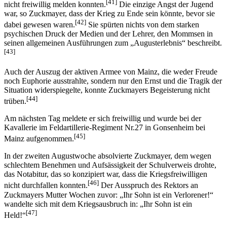
[41]
nicht freiwillig melden konnten.
Die einzige Angst der Jugend
war, so Zuckmayer, dass der Krieg zu Ende sein könnte, bevor sie
[42]
dabei gewesen waren.
Sie spürten nichts von dem starken
psychischen Druck der Medien und der Lehrer, den Mommsen in
seinen allgemeinen Ausführungen zum „Augusterlebnis“ beschreibt.
[43]
Auch der Auszug der aktiven Armee von Mainz, die weder Freude
noch Euphorie ausstrahlte, sondern nur den Ernst und die Tragik der
Situation widerspiegelte, konnte Zuckmayers Begeisterung nicht
[44]
trüben.
Am nächsten Tag meldete er sich freiwillig und wurde bei der
Kavallerie im Feldartillerie-Regiment Nr.27 in Gonsenheim bei
[45]
Mainz aufgenommen.
In der zweiten Augustwoche absolvierte Zuckmayer, dem wegen
schlechtem Benehmen und Aufsässigkeit der Schulverweis drohte,
das Notabitur, das so konzipiert war, dass die Kriegsfreiwilligen
[46]
nicht durchfallen konnten.
Der Ausspruch des Rektors an
Zuckmayers Mutter Wochen zuvor: „Ihr Sohn ist ein Verlorener!“
wandelte sich mit dem Kriegsausbruch in: „Ihr Sohn ist ein
[47]
Held!“