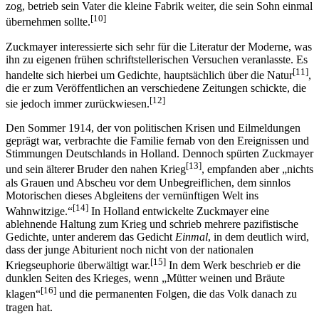
zog, betrieb sein Vater die kleine Fabrik weiter, die sein Sohn einmal
[10]
übernehmen sollte.
Zuckmayer interessierte sich sehr für die Literatur der Moderne, was
ihn zu eigenen frühen schriftstellerischen Versuchen veranlasste. Es
[11]
handelte sich hierbei um Gedichte, hauptsächlich über die Natur
,
die er zum Veröffentlichen an verschiedene Zeitungen schickte, die
[12]
sie jedoch immer zurückwiesen.
Den Sommer 1914, der von politischen Krisen und Eilmeldungen
geprägt war, verbrachte die Familie fernab von den Ereignissen und
Stimmungen Deutschlands in Holland. Dennoch spürten Zuckmayer
[13]
und sein älterer Bruder den nahen Krieg
, empfanden aber „nichts
als Grauen und Abscheu vor dem Unbegreiflichen, dem sinnlos
Motorischen dieses Abgleitens der vernünftigen Welt ins
[14]
Wahnwitzige.“
In Holland entwickelte Zuckmayer eine
ablehnende Haltung zum Krieg und schrieb mehrere pazifistische
Gedichte, unter anderem das Gedicht
Einmal
, in dem deutlich wird,
dass der junge Abiturient noch nicht von der nationalen
[15]
Kriegseuphorie überwältigt war.
In dem Werk beschrieb er die
dunklen Seiten des Krieges, wenn „Mütter weinen und Bräute
[16]
klagen“
und die permanenten Folgen, die das Volk danach zu
tragen hat.