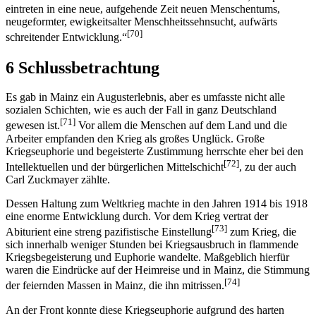
eintreten in eine neue, aufgehende Zeit neuen Menschentums,
neugeformter, ewigkeitsalter Menschheitssehnsucht, aufwärts
[70]
schreitender Entwicklung.“
6 Schlussbetrachtung
Es gab in Mainz ein Augusterlebnis, aber es umfasste nicht alle
sozialen Schichten, wie es auch der Fall in ganz Deutschland
[71]
gewesen ist.
Vor allem die Menschen auf dem Land und die
Arbeiter empfanden den Krieg als großes Unglück. Große
Kriegseuphorie und begeisterte Zustimmung herrschte eher bei den
[72]
Intellektuellen und der bürgerlichen Mittelschicht
, zu der auch
Carl Zuckmayer zählte.
Dessen Haltung zum Weltkrieg machte in den Jahren 1914 bis 1918
eine enorme Entwicklung durch. Vor dem Krieg vertrat der
[73]
Abiturient eine streng pazifistische Einstellung
zum Krieg, die
sich innerhalb weniger Stunden bei Kriegsausbruch in flammende
Kriegsbegeisterung und Euphorie wandelte. Maßgeblich hierfür
waren die Eindrücke auf der Heimreise und in Mainz, die Stimmung
[74]
der feiernden Massen in Mainz, die ihn mitrissen.
An der Front konnte diese Kriegseuphorie aufgrund des harten