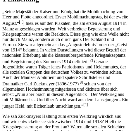
„Seine Majestät der Kaiser und König hat die Mobilmachung von
Heer und Flotte angeordnet. Erster Mobilmachungstag ist der zweite
[1]
August.“
, hieß es auf den Plakaten, die am ersten August 1914 in
Mainz angeschlagen wurden. Weit verbreitete Begeisterung und
Kriegseuphorie waren die Reaktion. Diese ging wie eine Welle nicht
nur durch Mainz, sondern auch durch ganz Deutschland und
Europa. Sie war allgemein als das „Augusterlebnis“ oder der „Geist
von 1914“ bekannt. In vielen Darstellungen wird dieser Begriff der
nationalen Erhebung als die klassenübergreifende Kriegsakzeptanz
[2]
und Begeisterung des Sommers 1914 definiert.
Gerade
Jugendliche waren Träger jenes Patriotismus und Heldenmutes, der
alle sozialen Gruppen des deutschen Volkes zu verbinden schien.
Auch der Mainzer Abiturient und spätere Schriftsteller und
[3]
Dramatiker Carl Zuckmayer (1896-1977)
schien von der
allgemeinen Hochstimmung mitgerissen und dichtete über sich
selbst: „Nun aber brach in diesem Augenblick - Der Weltkrieg aus
mit Militärmusik - Und über Nacht ward aus dem Lausejungen - Ein
[4]
junger Held, mit Eichenlaub umschlungen.“
Wie sah Zuckmayers Haltung zum ersten Weltkrieg wirklich aus
und wie entwickelte sie sich zwischen 1914 und 1918? Hielt die
Kriegsbegeisterung an der Front an? Waren alle sozialen Schichten