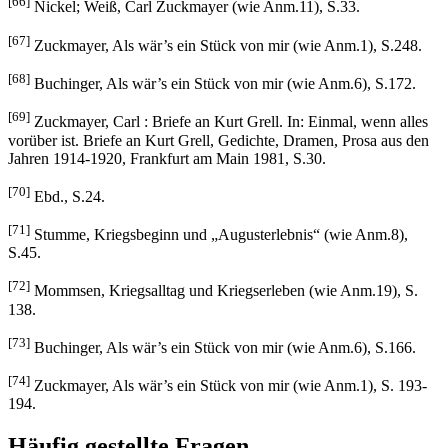
[66]
Nickel; Weiß, Carl Zuckmayer (wie Anm.11), S.33.
[67]
Zuckmayer, Als wär’s ein Stück von mir (wie Anm.1), S.248.
[68]
Buchinger, Als wär’s ein Stück von mir (wie Anm.6), S.172.
[69]
Zuckmayer, Carl : Briefe an Kurt Grell. In: Einmal, wenn alles
vorüber ist. Briefe an Kurt Grell, Gedichte, Dramen, Prosa aus den
Jahren 1914-1920, Frankfurt am Main 1981, S.30.
[70]
Ebd., S.24.
[71]
Stumme, Kriegsbeginn und „Augusterlebnis“ (wie Anm.8),
S.45.
[72]
Mommsen, Kriegsalltag und Kriegserleben (wie Anm.19), S.
138.
[73]
Buchinger, Als wär’s ein Stück von mir (wie Anm.6), S.166.
[74]
Zuckmayer, Als wär’s ein Stück von mir (wie Anm.1), S. 193-
194.
Häufig gestellte Fragen