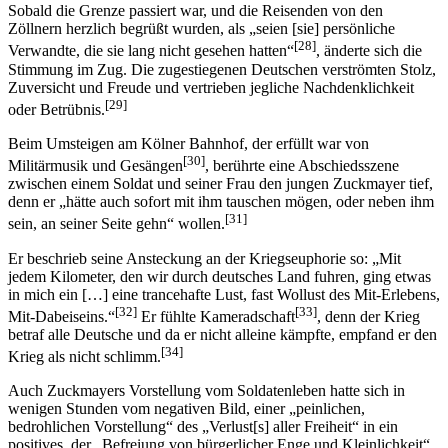
Sobald die Grenze passiert war, und die Reisenden von den
Zöllnern herzlich begrüßt wurden, als „seien [sie] persönliche
[28]
Verwandte, die sie lang nicht gesehen hatten“
, änderte sich die
Stimmung im Zug. Die zugestiegenen Deutschen verströmten Stolz,
Zuversicht und Freude und vertrieben jegliche Nachdenklichkeit
[29]
oder Betrübnis.
Beim Umsteigen am Kölner Bahnhof, der erfüllt war von
[30]
Militärmusik und Gesängen
, berührte eine Abschiedsszene
zwischen einem Soldat und seiner Frau den jungen Zuckmayer tief,
denn er „hätte auch sofort mit ihm tauschen mögen, oder neben ihm
[31]
sein, an seiner Seite gehn“ wollen.
Er beschrieb seine Ansteckung an der Kriegseuphorie so: „Mit
jedem Kilometer, den wir durch deutsches Land fuhren, ging etwas
in mich ein […] eine trancehafte Lust, fast Wollust des Mit-Erlebens,
[32]
[33]
Mit-Dabeiseins.“
Er fühlte Kameradschaft
, denn der Krieg
betraf alle Deutsche und da er nicht alleine kämpfte, empfand er den
[34]
Krieg als nicht schlimm.
Auch Zuckmayers Vorstellung vom Soldatenleben hatte sich in
wenigen Stunden vom negativen Bild, einer „peinlichen,
bedrohlichen Vorstellung“ des „Verlust[s] aller Freiheit“ in ein
positives, der „Befreiung von bürgerlicher Enge und Kleinlichkeit“,