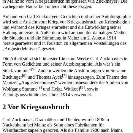
in Mainz so vom Kriegsausbruch mitgerissen wie Zuckmayer? Die
vorliegende Hausarbeit untersucht diese Fragen.
Anhand von Carl Zuckmayers Gedichten und seiner Autobiographie
wird seine Ansicht vom Krieg vor Kriegsausbruch, zu Kriegsbeginn
und während des Krieges erarbeitet und die Entwicklung seiner
Haltung untersucht. Außerdem wird anhand der damaligen Medien
die Situation und die Stimmung in Mainz am 2. August 1914
herausgearbeitet und in Relation zu allgemeinen Vorstellungen des
„Augusterlebnisses“ gesetzt.
Die Arbeit stützt sich in erster Linie auf Werke Carl Zuckmayers in
Form von Gedichten und seiner Autobiographie „Als wär’s ein
[5]
Stück von mir“
. Zudem werden die Ausführungen von Susanne
[6]
[7]
Buchinger
und Thomas Ayck
hinzugezogen. Zum Thema des
Mainzer „Augusterlebnisses“ werden insbesondere die Studien von
[8]
[9]
Wolfgang Stumme
und Helga Wittkopf
, sowie
Zeitungsausschnitte des Jahres 1914 verwendet.
2 Vor Kriegsausbruch
Carl Zuckmayer, Dramatiker und Dichter, wurde 1896 in
Nackenheim bei Mainz als Sohn eines Fabrikanten für
Weinflaschenkapseln geboren. Als die Familie 1900 nach Mainz