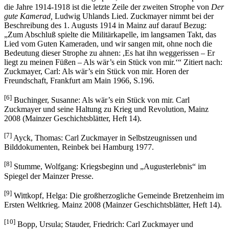
die Jahre 1914-1918 ist die letzte Zeile der zweiten Strophe von
Der
gute Kamerad,
Ludwig Uhlands Lied. Zuckmayer nimmt bei der
Beschreibung des 1. Augusts 1914 in Mainz auf darauf Bezug:
„Zum Abschluß spielte die Militärkapelle, im langsamen Takt, das
Lied vom Guten Kameraden, und wir sangen mit, ohne noch die
Bedeutung dieser Strophe zu ahnen: ,Es hat ihn weggerissen – Er
liegt zu meinen Füßen – Als wär’s ein Stück von mir.‘“ Zitiert nach:
Zuckmayer, Carl: Als wär’s ein Stück von mir. Horen der
Freundschaft, Frankfurt am Main 1966, S.196.
[6]
Buchinger, Susanne: Als wär’s ein Stück von mir. Carl
Zuckmayer und seine Haltung zu Krieg und Revolution, Mainz
2008 (Mainzer Geschichtsblätter, Heft 14).
[7]
Ayck, Thomas: Carl Zuckmayer in Selbstzeugnissen und
Bilddokumenten, Reinbek bei Hamburg 1977.
[8]
Stumme, Wolfgang: Kriegsbeginn und „Augusterlebnis“ im
Spiegel der Mainzer Presse.
[9]
Wittkopf, Helga: Die großherzogliche Gemeinde Bretzenheim im
Ersten Weltkrieg. Mainz 2008 (Mainzer Geschichtsblätter, Heft 14).
[10]
Bopp, Ursula; Stauder, Friedrich: Carl Zuckmayer und