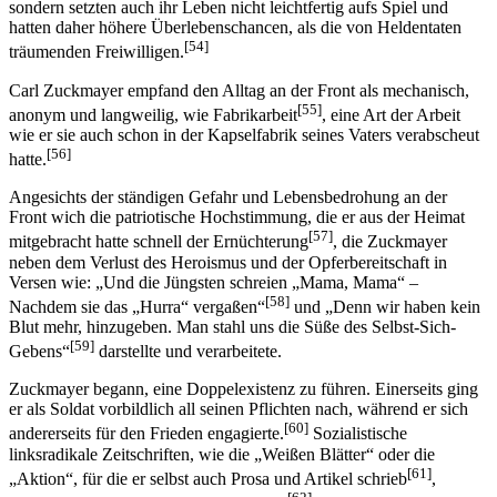
sondern setzten auch ihr Leben nicht leichtfertig aufs Spiel und
hatten daher höhere Überlebenschancen, als die von Heldentaten
[54]
träumenden Freiwilligen.
Carl Zuckmayer empfand den Alltag an der Front als mechanisch,
[55]
anonym und langweilig, wie Fabrikarbeit
, eine Art der Arbeit
wie er sie auch schon in der Kapselfabrik seines Vaters verabscheut
[56]
hatte.
Angesichts der ständigen Gefahr und Lebensbedrohung an der
Front wich die patriotische Hochstimmung, die er aus der Heimat
[57]
mitgebracht hatte schnell der Ernüchterung
, die Zuckmayer
neben dem Verlust des Heroismus und der Opferbereitschaft in
Versen wie: „Und die Jüngsten schreien „Mama, Mama“ –
[58]
Nachdem sie das „Hurra“ vergaßen“
und „Denn wir haben kein
Blut mehr, hinzugeben. Man stahl uns die Süße des Selbst-Sich-
[59]
Gebens“
darstellte und verarbeitete.
Zuckmayer begann, eine Doppelexistenz zu führen. Einerseits ging
er als Soldat vorbildlich all seinen Pflichten nach, während er sich
[60]
andererseits für den Frieden engagierte.
Sozialistische
linksradikale Zeitschriften, wie die „Weißen Blätter“ oder die
[61]
„Aktion“, für die er selbst auch Prosa und Artikel schrieb
,