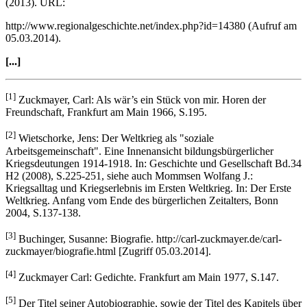
(2013). URL:
http://www.regionalgeschichte.net/index.php?id=14380 (Aufruf am
05.03.2014).
[...]
[1]
Zuckmayer, Carl: Als wär’s ein Stück von mir. Horen der
Freundschaft, Frankfurt am Main 1966, S.195.
[2]
Wietschorke, Jens: Der Weltkrieg als "soziale
Arbeitsgemeinschaft". Eine Innenansicht bildungsbürgerlicher
Kriegsdeutungen 1914-1918. In: Geschichte und Gesellschaft Bd.34
H2 (2008), S.225-251, siehe auch Mommsen Wolfang J.:
Kriegsalltag und Kriegserlebnis im Ersten Weltkrieg. In: Der Erste
Weltkrieg. Anfang vom Ende des bürgerlichen Zeitalters, Bonn
2004, S.137-138.
[3]
Buchinger, Susanne: Biografie. http://carl-zuckmayer.de/carl-
zuckmayer/biografie.html [Zugriff 05.03.2014].
[4]
Zuckmayer Carl: Gedichte. Frankfurt am Main 1977, S.147.
[5]
Der Titel seiner Autobiographie, sowie der Titel des Kapitels über