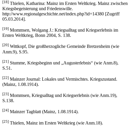
[18]
Thielen, Katharina: Mainz im Ersten Weltkrieg. Mainz zwischen
Kriegsbegeisterung und Friedenswille.
http://www.regionalgeschichte.net/index.php?id=14380 [Zugriff
05.03.2014].
[19]
Mommsen, Wolgang J.: Kriegsalltag und Kriegserlebnis im
Ersten Weltkrieg, Bonn 2004, S. 138.
[20]
Wittkopf, Die großherzogliche Gemeinde Bretzenheim (wie
Anm.9), S.95.
[21]
Stumme, Kriegsbeginn und „Augusterlebnis“ (wie Anm.8),
S.51.
[22]
Mainzer Journal: Lokales und Vermischtes. Kriegszustand.
(Mainz, 1.08.1914).
[23]
Mommsen, Kriegsalltag und Kriegserlebnis (wie Anm.19),
S.138.
[24]
Mainzer Tagblatt (Mainz, 1.08.1914).
[25]
Thielen, Mainz im Ersten Weltkrieg (wie Anm.18).