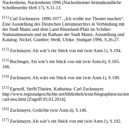
Nackenheim, Nackenheim 1996 (Nackenheimer heimatkundliche
Schriftenreihe Heft 17), S.11-13.
[11]
Carl Zuckmayer. 1896-1977. „Ich wollte nur Theater machen“.
Eine Ausstellung des Deutschen Literaturarchivs in Verbindung mit
der Stadt Mainz und dem Land Rheinland-Pfalz im Schiller-
Nationalmuseum und im Rathaus der Stadt Mainz. Ausstellung und
Katalog: Nickel, Gunther; Weiß, Ulrike. Stuttgart 1996, S.26-27.
[12]
Zuckmayer, Als wär’s ein Stück von mir (wie Anm.1), S.194.
[13]
Buchinger, Als wär’s ein Stück von mir (wie Anm.6), S.165-
166.
[14]
Zuckmayer, Als wärs ein Stück von mir (wie Anm.1), S.190.
[15]
Egenolf, Steffi/Thielen, Katharina: Carl Zuckmayer.
http://www.regionalgeschichte.net/bibliothek/texte/biographien/zuck
carl-neu.html [Zugriff 05.03.2014].
[16]
Zuckmayer, Gedichte (wie Anm.4), S.146.
[17]
Zuckmayer, Als wär’s ein Stück von mir (wie Anm.1), S.192.