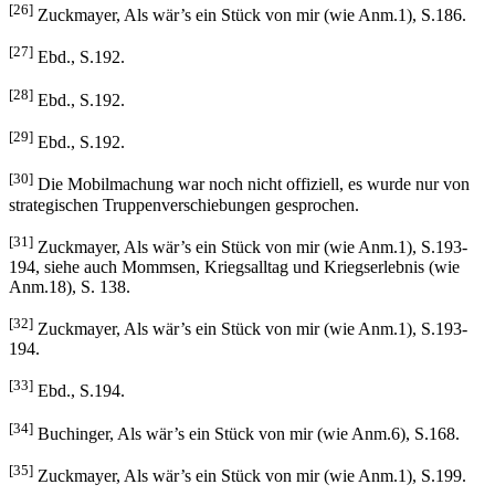
[26]
Zuckmayer, Als wär’s ein Stück von mir (wie Anm.1), S.186.
[27]
Ebd., S.192.
[28]
Ebd., S.192.
[29]
Ebd., S.192.
[30]
Die Mobilmachung war noch nicht offiziell, es wurde nur von
strategischen Truppenverschiebungen gesprochen.
[31]
Zuckmayer, Als wär’s ein Stück von mir (wie Anm.1), S.193-
194, siehe auch Mommsen, Kriegsalltag und Kriegserlebnis (wie
Anm.18), S. 138.
[32]
Zuckmayer, Als wär’s ein Stück von mir (wie Anm.1), S.193-
194.
[33]
Ebd., S.194.
[34]
Buchinger, Als wär’s ein Stück von mir (wie Anm.6), S.168.
[35]
Zuckmayer, Als wär’s ein Stück von mir (wie Anm.1), S.199.