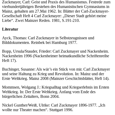
Zuckmayer, Carl: Geist und Praxis des Humanismus. Festrede zum
vierhundertjährigen Bestehen des Humanistischen Gymnasiums in
Mainz, gehalten am 27.Mai 1962. In: Blätter der Carl-Zuckmayer-
Gesellschaft Heft 4 Carl Zuckmayer: „Dieser Stadt gehört meine
Liebe“. Zwei Mainzer Reden. 1981, S.191-210.
Literatur
Ayck, Thomas: Carl Zuckmayer in Selbstzeugnissen und
Bilddokumenten. Reinbek bei Hamburg 1977.
Bopp, Ursula/Stauder, Frieder: Carl Zuckmayer und Nackenheim.
Nackenheim 1996 (Nackenheimer heimatkundliche Schriftenreihe
Heft 17).
Buchinger, Susanne: Als wär’s ein Stück von mir. Carl Zuckmayer
und seine Haltung zu Krieg und Revolution. In: Mainz und der
Erste Weltkrieg. Mainz 2008 (Mainzer Geschichtsblätter, Heft 14).
Mommsen, Wolgang J.: Kriegsalltag und Kriegserlebnis im Ersten
Weltkrieg. In: Der Erste Weltkrieg. Anfang vom Ende des
bürgerlichen Zeitalters, Bonn 2004.
Nickel Gunther/Weiß, Ulrike: Carl Zuckmayer 1896-1977. „Ich
wollte nur Theater machen“. Stuttgart 1996.