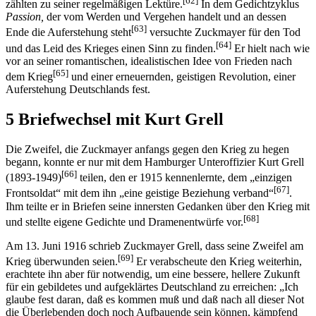
[62]
zählten zu seiner regelmäßigen Lektüre.
In dem Gedichtzyklus
Passion,
der vom Werden und Vergehen handelt und an dessen
[63]
Ende die Auferstehung steht
versuchte Zuckmayer für den Tod
[64]
und das Leid des Krieges einen Sinn zu finden.
Er hielt nach wie
vor an seiner romantischen, idealistischen Idee von Frieden nach
[65]
dem Krieg
und einer erneuernden, geistigen Revolution, einer
Auferstehung Deutschlands fest.
5 Briefwechsel mit Kurt Grell
Die Zweifel, die Zuckmayer anfangs gegen den Krieg zu hegen
begann, konnte er nur mit dem Hamburger Unteroffizier Kurt Grell
[66]
(1893-1949)
teilen, den er 1915 kennenlernte, dem „einzigen
[67]
Frontsoldat“ mit dem ihn „eine geistige Beziehung verband“
.
Ihm teilte er in Briefen seine innersten Gedanken über den Krieg mit
[68]
und stellte eigene Gedichte und Dramenentwürfe vor.
Am 13. Juni 1916 schrieb Zuckmayer Grell, dass seine Zweifel am
[69]
Krieg überwunden seien.
Er verabscheute den Krieg weiterhin,
erachtete ihn aber für notwendig, um eine bessere, hellere Zukunft
für ein gebildetes und aufgeklärtes Deutschland zu erreichen: „Ich
glaube fest daran, daß es kommen muß und daß nach all dieser Not
die Überlebenden doch noch Aufbauende sein können, kämpfend