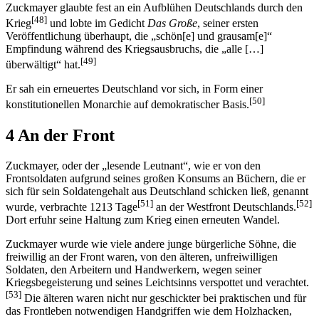
Zuckmayer glaubte fest an ein Aufblühen Deutschlands durch den
[48]
Krieg
und lobte im Gedicht
Das Große
, seiner ersten
Veröffentlichung überhaupt, die „schön[e] und grausam[e]“
Empfindung während des Kriegsausbruchs, die „alle […]
[49]
überwältigt“ hat.
Er sah ein erneuertes Deutschland vor sich, in Form einer
[50]
konstitutionellen Monarchie auf demokratischer Basis.
4 An der Front
Zuckmayer, oder der „lesende Leutnant“, wie er von den
Frontsoldaten aufgrund seines großen Konsums an Büchern, die er
sich für sein Soldatengehalt aus Deutschland schicken ließ, genannt
[51]
[52]
wurde, verbrachte 1213 Tage
an der Westfront Deutschlands.
Dort erfuhr seine Haltung zum Krieg einen erneuten Wandel.
Zuckmayer wurde wie viele andere junge bürgerliche Söhne, die
freiwillig an der Front waren, von den älteren, unfreiwilligen
Soldaten, den Arbeitern und Handwerkern, wegen seiner
Kriegsbegeisterung und seines Leichtsinns verspottet und verachtet.
[53]
Die älteren waren nicht nur geschickter bei praktischen und für
das Frontleben notwendigen Handgriffen wie dem Holzhacken,