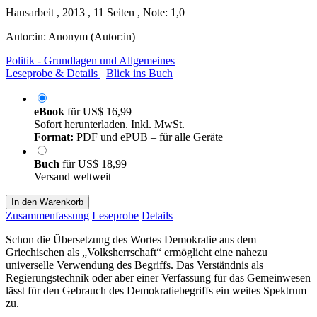
Hausarbeit , 2013 , 11 Seiten , Note: 1,0
Autor:in:
Anonym (Autor:in)
Politik - Grundlagen und Allgemeines
Leseprobe & Details
Blick ins Buch
eBook
für
US$ 16,99
Sofort herunterladen. Inkl. MwSt.
Format:
PDF und ePUB – für alle Geräte
Buch
für
US$ 18,99
Versand weltweit
In den Warenkorb
Zusammenfassung
Leseprobe
Details
Schon die Übersetzung des Wortes Demokratie aus dem
Griechischen als „Volksherrschaft“ ermöglicht eine nahezu
universelle Verwendung des Begriffs. Das Verständnis als
Regierungstechnik oder aber einer Verfassung für das Gemeinwesen
lässt für den Gebrauch des Demokratiebegriffs ein weites Spektrum
zu.