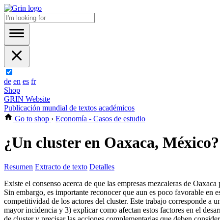
de
en
es
fr
Shop
GRIN Website
Publicación mundial de textos académicos
Go to shop
›
Economía - Casos de estudio
¿Un cluster en Oaxaca, México?
Resumen
Extracto de texto
Detalles
Existe el consenso acerca de que las empresas mezcaleras de Oaxaca pu
Sin embargo, es importante reconocer que aun es poco favorable en est
competitividad de los actores del cluster. Este trabajo corresponde a un
mayor incidencia y 3) explicar como afectan estos factores en el desar
de cluster y precisar las acciones complementarias que deben considerar