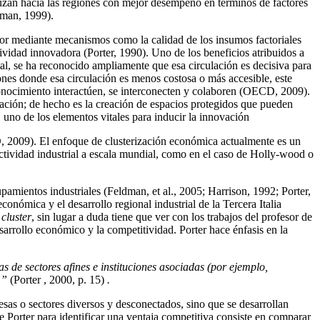
uzan hacia las regiones con mejor desempeño en términos de factores
gman, 1999).
ador mediante mecanismos como la calidad de los insumos factoriales
tividad innovadora (Porter, 1990). Uno de los beneficios atribuidos a
tal, se ha reconocido ampliamente que esa circulación es decisiva para
ones donde esa circulación es menos costosa o más accesible, este
onocimiento interactúen, se interconecten y colaboren (OECD, 2009).
ación; de hecho es la creación de espacios protegidos que pueden
 uno de los elementos vitales para inducir la innovación
, 2009). El enfoque de clusterización económica actualmente es un
tividad industrial a escala mundial, como en el caso de Holly-wood o
upamientos industriales (Feldman, et al., 2005; Harrison, 1992; Porter,
conómica y el desarrollo regional industrial de la Tercera Italia
e
cluster
, sin lugar a duda tiene que ver con los trabajos del profesor de
arrollo económico y la competitividad. Porter hace énfasis en la
s de sectores afines e instituciones asociadas (por ejemplo,
 ”
(Porter , 2000, p. 15)
.
resas o sectores diversos y desconectados, sino que se desarrollan
Porter para identificar una ventaja competitiva consiste en comparar