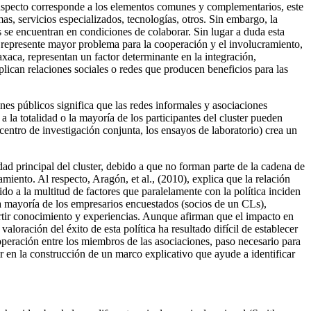
 aspecto corresponde a los elementos comunes y complementarios, este
as, servicios especializados, tecnologías, otros. Sin embargo, la
se encuentran en condiciones de colaborar. Sin lugar a duda esta
o represente mayor problema para la cooperación y el involucramiento,
axaca, representan un factor determinante en la integración,
plican relaciones sociales o redes que producen beneficios para las
enes públicos significa que las redes informales y asociaciones
la totalidad o la mayoría de los participantes del cluster pueden
entro de investigación conjunta, los ensayos de laboratorio) crea un
d principal del cluster, debido a que no forman parte de la cadena de
miento. Al respecto, Aragón, et al., (2010), explica que la relación
ido a la multitud de factores que paralelamente con la política inciden
a mayoría de los empresarios encuestados (socios de un CLs),
artir conocimiento y experiencias. Aunque afirman que el impacto en
valoración del éxito de esta política ha resultado difícil de establecer
operación entre los miembros de las asociaciones, paso necesario para
ir en la construcción de un marco explicativo que ayude a identificar