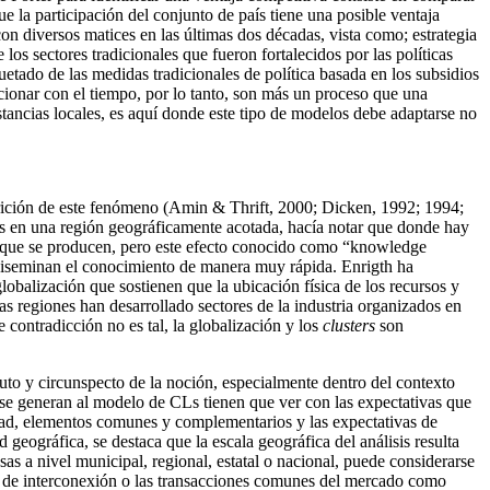
ue la participación del conjunto de país tiene una posible ventaja
n diversos matices en las últimas dos décadas, vista como; estrategia
s sectores tradicionales que fueron fortalecidos por las políticas
uetado de las medidas tradicionales de política basada en los subsidios
cionar con el tiempo, por lo tanto, son más un proceso que una
stancias locales, es aquí donde este tipo de modelos debe adaptarse no
parición de este fenómeno (Amin & Thrift, 2000; Dicken, 1992; 1994;
s en una región geográficamente acotada, hacía notar que donde hay
te que se producen, pero este efecto conocido como “knowledge
 diseminan el conocimiento de manera muy rápida. Enrigth ha
globalización que sostienen que la ubicación física de los recursos y
s regiones han desarrollado sectores de la industria organizados en
e contradicción no es tal, la globalización y los
clusters
son
auto y circunspecto de la noción, especialmente dentro del contexto
 se generan al modelo de CLs tienen que ver con las expectativas que
idad, elementos comunes y complementarios y las expectativas de
eográfica, se destaca que la escala geográfica del análisis resulta
as a nivel municipal, regional, estatal o nacional, puede considerarse
nes de interconexión o las transacciones comunes del mercado como