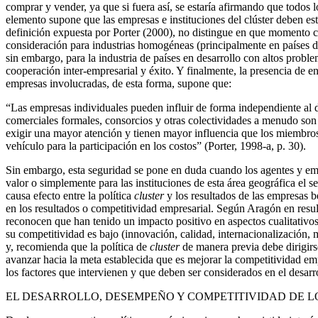
comprar y vender, ya que si fuera así, se estaría afirmando que todos 
elemento supone que las empresas e instituciones del clúster deben esta
definición expuesta por Porter (2000), no distingue en que momento 
consideración para industrias homogéneas (principalmente en países de
sin embargo, para la industria de países en desarrollo con altos probl
cooperación inter-empresarial y éxito. Y finalmente, la presencia de e
empresas involucradas, de esta forma, supone que:
“Las empresas individuales pueden influir de forma independiente al 
comerciales formales, consorcios y otras colectividades a menudo son 
exigir una mayor atención y tienen mayor influencia que los miembros 
vehículo para la participación en los costos” (Porter, 1998-a, p. 30).
Sin embargo, esta seguridad se pone en duda cuando los agentes y emp
valor o simplemente para las instituciones de esta área geográfica el s
causa efecto entre la política
cluster
y los resultados de las empresas be
en los resultados o competitividad empresarial. Según Aragón en resul
reconocen que han tenido un impacto positivo en aspectos cualitativo
su competitividad es bajo (innovación, calidad, internacionalización, med
y, recomienda que la política de
cluster
de manera previa debe dirigirs
avanzar hacia la meta establecida que es mejorar la competitividad emp
los factores que intervienen y que deben ser considerados en el desarr
EL DESARROLLO, DESEMPEÑO Y COMPETITIVIDAD DE L