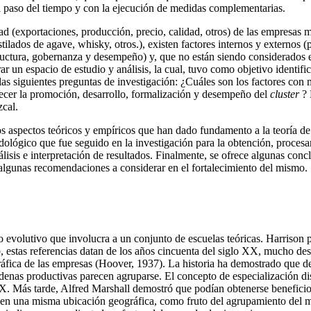
n el paso del tiempo y con la ejecución de medidas complementarias.
ad (exportaciones, producción, precio, calidad, otros) de las empresas
ilados de agave, whisky, otros.), existen factores internos y externos (
ructura, gobernanza y desempeño) y, que no están siendo considerados
r un espacio de estudio y análisis, la cual, tuvo como objetivo identifi
r las siguientes preguntas de investigación: ¿Cuáles son los factores c
ecer la promoción, desarrollo, formalización y desempeño del
cluster
? 
cal.
os aspectos teóricos y empíricos que han dado fundamento a la teoría de C
ógico que fue seguido en la investigación para la obtención, procesami
lisis e interpretación de resultados. Finalmente, se ofrece algunas concl
algunas recomendaciones a considerar en el fortalecimiento del mismo.
o evolutivo que involucra a un conjunto de escuelas teóricas. Harrison 
 estas referencias datan de los años cincuenta del siglo XX, mucho desp
áfica de las empresas (Hoover, 1937). La historia ha demostrado que det
adenas productivas parecen agruparse. El concepto de especialización dis
X. Más tarde, Alfred Marshall demostró que podían obtenerse beneficio
en una misma ubicación geográfica, como fruto del agrupamiento del me