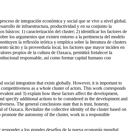
proceso de integración económica y social que se vive a nivel global.
arrollo de infraestructura, productividad y en su conjunto la
 básicos: 1) caracterización del cluster; 2) identificar los factores de
 sobre los argumentos que existen entorno a la pertinencia del modelo
tituyen la reflexión teórica y empírica sobre la literatura de clusters
nto tácito y la proveeduría local, los factores que mayor inciden en
alores propios de la cultura de Oaxaca, permitirá fortalecer la
nstitucional responsable, así como formar capital humano con
social integration that exists globally. However, it is important to
d competitiveness as a whole cluster of actors. This work corresponds
 prevalent and 3) explain how these factors affect the development,
and specify additional actions to be considered in the development and
tiveness. The general conclusions state that is trust, honesty,
l of Oaxaca. Revitalize the collective identity of the cluster based on
 to promote the autonomy of the cluster, work in a responsible
r responder a los grandes desafíos de la nueva economía mundial