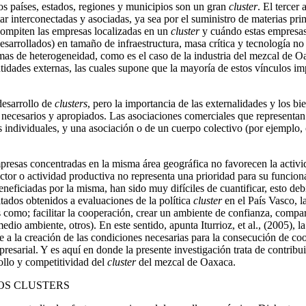
los países, estados, regiones y municipios son un gran
cluster
. El tercer
r interconectadas y asociadas, ya sea por el suministro de materias prim
compiten las empresas localizadas en un
cluster
y cuándo estas empresas 
sarrollados) en tamaño de infraestructura, masa crítica y tecnología n
emas de heterogeneidad, como es el caso de la industria del mezcal de O
ntidades externas, las cuales supone que la mayoría de estos vínculos im
desarrollo de
clusters
, pero la importancia de las externalidades y los bi
necesarios y apropiados. Las asociaciones comerciales que representan a 
individuales, y una asociación o de un cuerpo colectivo (por ejemplo, c
resas concentradas en la misma área geográfica no favorecen la activida
ector o actividad productiva no representa una prioridad para su funciona
neficiadas por la misma, han sido muy difíciles de cuantificar, esto deb
tados obtenidos a evaluaciones de la política
cluster
en el País Vasco, l
s como; facilitar la cooperación, crear un ambiente de confianza, comp
io ambiente, otros). En este sentido, apunta Iturrioz, et al., (2005), la 
e a la creación de las condiciones necesarias para la consecución de co
resarial. Y es aquí en donde la presente investigación trata de contribu
ollo y competitividad del
cluster
del mezcal de Oaxaca.
OS CLUSTERS