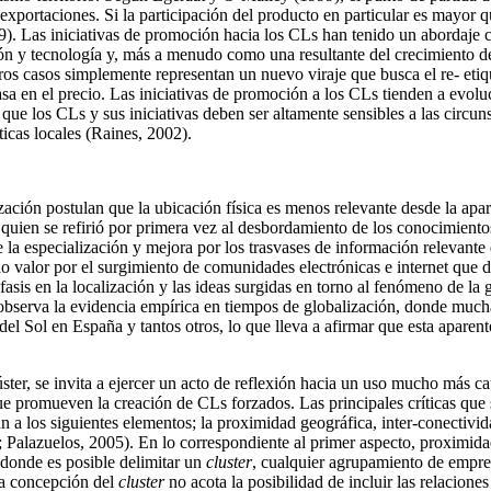
exportaciones. Si la participación del producto en particular es mayor q
. Las iniciativas de promoción hacia los CLs han tenido un abordaje co
n y tecnología y, más a menudo como una resultante del crecimiento de lo
tros casos simplemente representan un nuevo viraje que busca el re- etiq
a en el precio. Las iniciativas de promoción a los CLs tienden a evolu
ue los CLs y sus iniciativas deben ser altamente sensibles a las circun
ticas locales (Raines, 2002).
ización postulan que la ubicación física es menos relevante desde la a
uien se refirió por primera vez al desbordamiento de los conocimiento
e la especialización y mejora por los trasvases de información relevan
o valor por el surgimiento de comunidades electrónicas e internet que
asis en la localización y las ideas surgidas en torno al fenómeno de la 
observa la evidencia empírica en tiempos de globalización, donde mucha
el Sol en España y tantos otros, lo que lleva a afirmar que esta aparent
ster, se invita a ejercer un acto de reflexión hacia un uso mucho más c
que promueven la creación de CLs forzados. Las principales críticas que
 a los siguientes elementos; la proximidad geográfica, inter-conectiv
Palazuelos, 2005). En lo correspondiente al primer aspecto, proximidad g
 donde es posible delimitar un
cluster
, cualquier agrupamiento de empres
 la concepción del
cluster
no acota la posibilidad de incluir las relacio