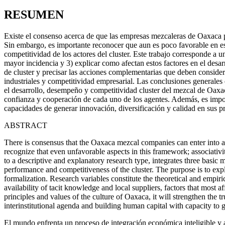
RESUMEN
Existe el consenso acerca de que las empresas mezcaleras de Oaxaca pu
Sin embargo, es importante reconocer que aun es poco favorable en est
competitividad de los actores del cluster. Este trabajo corresponde a un
mayor incidencia y 3) explicar como afectan estos factores en el desar
de cluster y precisar las acciones complementarias que deben considerar
industriales y competitividad empresarial. Las conclusiones generales
el desarrollo, desempeño y competitividad cluster del mezcal de Oaxaca.
confianza y cooperación de cada uno de los agentes. Además, es impor
capacidades de generar innovación, diversificación y calidad en sus p
ABSTRACT
There is consensus that the Oaxaca mezcal companies can enter into a cl
recognize that even unfavorable aspects in this framework; associativi
to a descriptive and explanatory research type, integrates three basic 
performance and competitiveness of the cluster. The purpose is to expl
formalization. Research variables constitute the theoretical and empirica
availability of tacit knowledge and local suppliers, factors that most 
principles and values of the culture of Oaxaca, it will strengthen the 
interinstitutional agenda and building human capital with capacity to g
El mundo enfrenta un proceso de integración económica inteligible y