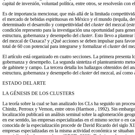
capital de inversión, voluntad política, entre otros, se resolverán co
Es de importancia mencionar, que más allá de la limitada competitivid
el mercado de bebidas espirituosas en México y el mundo (tequila, dest
determinado el desarrollo y competitividad del
cluster
del mezcal (est
condición represento para la investigación una oportunidad para genera
estructura, gobernanza y desempeño del
cluster
. Esto llevo a plantea
del mezcal de Oaxaca? y ¿Qué acciones se deben impulsar para favor
total de 60 con potencial para integrarse y formalizar el
cluster
del mez
El artículo está organizado en cuatro secciones. La primera presenta l
gobernanza y desempeño. La segunda sintetiza el planteamiento metodol
de gabinete y campo. La tercera detalla los hallazgos obtenidos del aná
estructura, gobernanza y desempeño del
cluster
del mezcal, así como 
ESTADO DEL ARTE
LA GÉNESIS DE LOS CLUSTERS
La teoría sobre la cual se han analizado los CLs ha seguido un proces
Chinitz, Perroux y Vernon, entre otros (Harrison , 1992). Sin embargo,
localización publicará un análisis seminal sobre la aglomeración geogr
en ese sentido, las empresas especializadas en el mismo sector o en c
conocida de la especialización procede de David Ricardo del siglo XI
empresas especializadas en la misma actividad económica se situaban 