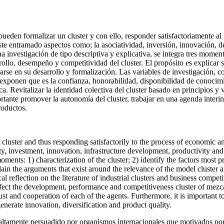
eden formalizar un cluster y con ello, responder satisfactoriamente al 
e entramado aspectos como; la asociatividad, inversión, innovación, des
a investigación de tipo descriptiva y explicativa, se integra tres momentos
rollo, desempeño y competitividad del cluster. El propósito es explicar
se en su desarrollo y formalización. Las variables de investigación, cons
 exponen que es la confianza, honorabilidad, disponibilidad de conocimie
 Revitalizar la identidad colectiva del cluster basado en principios y v
tante promover la autonomía del cluster, trabajar en una agenda interi
roductos.
uster and thus responding satisfactorily to the process of economic and 
ty, investment, innovation, infrastructure development, productivity an
moments: 1) characterization of the cluster; 2) identify the factors most
ain the arguments that exist around the relevance of the model cluster 
l reflection on the literature of industrial clusters and business competi
affect the development, performance and competitiveness cluster of mezca
trust and cooperation of each of the agents. Furthermore, it is important
enerate innovation, diversification and product quality.
 altamente persuadido por organismos internacionales que motivados po