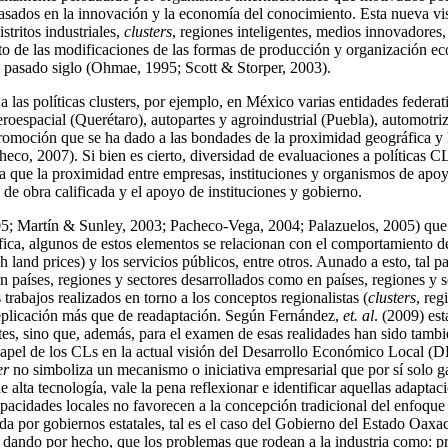
ados en la innovación y la economía del conocimiento. Esta nueva visión
tritos industriales,
clusters
, regiones inteligentes, medios innovadores
exto de las modificaciones de las formas de producción y organización 
l pasado siglo (Ohmae, 1995; Scott & Storper, 2003).
a las políticas clusters, por ejemplo, en México varias entidades fede
eroespacial (Querétaro), autopartes y agroindustrial (Puebla), automotriz
promoción que se ha dado a las bondades de la proximidad geográfica y
eco, 2007). Si bien es cierto, diversidad de evaluaciones a políticas
 que la proximidad entre empresas, instituciones y organismos de apoyo 
de obra calificada y el apoyo de instituciones y gobierno.
 Martín & Sunley, 2003; Pacheco-Vega, 2004; Palazuelos, 2005) que e
fica, algunos de estos elementos se relacionan con el comportamiento 
gh land prices) y los servicios públicos, entre otros. Aunado a esto, tal 
 países, regiones y sectores desarrollados como en países, regiones y se
trabajos realizados en torno a los conceptos regionalistas (
clusters
, reg
 replicación más que de readaptación. Según Fernández,
et. al
. (2009) es
tes, sino que, además, para el examen de esas realidades han sido tambié
 papel de los CLs en la actual visión del Desarrollo Económico Local (DE
er
no simboliza un mecanismo o iniciativa empresarial que por sí solo g
alta tecnología, vale la pena reflexionar e identificar aquellas adapta
apacidades locales no favorecen a la concepción tradicional del enfoqu
da por gobiernos estatales, tal es el caso del Gobierno del Estado Oax
dando por hecho, que los problemas que rodean a la industria como: prod