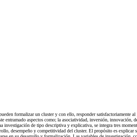
eden formalizar un cluster y con ello, responder satisfactoriamente al 
e entramado aspectos como; la asociatividad, inversión, innovación, des
a investigación de tipo descriptiva y explicativa, se integra tres momentos
rollo, desempeño y competitividad del cluster. El propósito es explicar
se en su desarrollo y formalización. Las variables de investigación, cons