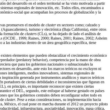
 del desarrollo en el orden territorial se ha visto motivada a partir
, sistemas regionales de innovación, etc. Todos ellos, encaminados a
económico-social que acompañan los procesos de globalización y la
rativas promueven el modelo de
cluster
en sectores como; calzado y
 (Aguascalientes), turismo y electrónica (Baja California), entre otros
 la formación de
clusters
(CLs), se ha dejado de lado el análisis de
 CLs (OCDE , 1999; Raines, 2000; Raines, 2001; Raines, 2002; Asheim
a las industrias dentro de un área geográfica específica, tiene
xisten elementos que pueden obstaculizar el crecimiento económico
depredador (predatory behavior), competencia por la mano de obra
pareciera que para los gobiernos nacionales o subnacionales la
ctores en desarrollo, ante esto los marcos teóricos no excluyen ni
iones inteligentes, medios innovadores, sistemas regionales de
ta inspiración generada por instrumentos analíticos y marcos teóricos
n portadores de ciertas debilidades e inconsistencias que figuran en
L), en principio, es importante reconocer que existen ciertas
arantice el DEL, segundo, este enfoque al haberse gestado en países
ciones que los gobiernos centrales deben reconfigurar sobre todo en
e de
cluster
. Pese a estas consideraciones, su implementación hacia
aca, México, el cual pone en marcha durante el 2012 un proyecto piloto
uctividad, infraestructura, asociatividad, innovación, masa crítica,