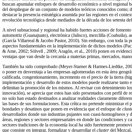
buscan apuntalar enfoques de desarrollo económico a nivel regional bas
del despliegue de un conjunto de modelos teóricos conocidos como; dis
destacar la presencia estratégica asumida por las regiones en el cont
revolución tecnológica desde mediados de la década de los setenta de
A nivel subnacional y regional ha habido fuertes acciones de fomento 
automotriz (Guanajuato), electrónica (Jalisco), mezclilla (Coahuila), a
(García Villarreal & Jacobo Pastor, 2010). Sin embargo, con toda la 
aspectos fundamentales en la implementación de dichos modelos (Pach
& Ame, 2002; Sölvell , 2009; Aragón, et al., 2010) ponen en evidencia
ventajas que van desde la cercanía a materias primas, mercados, mano 
También ha sido comprobado (Meyer-Starner & Harmes-Liedtke, 2005;
o poner en desventaja a las empresas aglomeradas en esta área geográ
calificada, congestionamiento, incremento en el precio de la tierra (hi
implementación y desarrollo de estos modelos puede realizarse tanto en
delimitan la promoción de los mismos. Al revisar con detenimiento los 
innovación), se aprecia que estos han sido presentados con perfil de
no solo han estado destinados a analizar realidades claramente diferen
las bases de sus formulaciones. Esta crítica no pretende minimizar el
bondades y desatinos que ponen en evidencia que el enfoque de
clust
desarrollados donde sus industrias pujantes son cuasi-homogéneos y de 
áreas, regiones y sectores empresariales en donde las condiciones y c
sectores tradiciones de la economía local ha sido fuertemente promovi
que consiste en integrar, formalizar y desarrollar el
cluster
del Mezcal, 