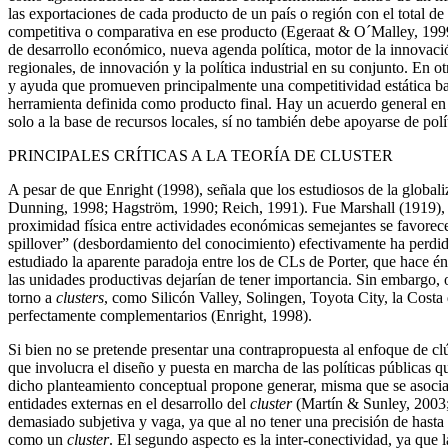
las exportaciones de cada producto de un país o región con el total de 
competitiva o comparativa en ese producto (Egeraat & O´Malley, 1999)
de desarrollo económico, nueva agenda política, motor de la innovació
regionales, de innovación y la política industrial en su conjunto. En o
y ayuda que promueven principalmente una competitividad estática bas
herramienta definida como producto final. Hay un acuerdo general en q
solo a la base de recursos locales, sí no también debe apoyarse de polí
PRINCIPALES CRÍTICAS A LA TEORÍA DE CLUSTER
A pesar de que Enright (1998), señala que los estudiosos de la global
Dunning, 1998; Hagström, 1990; Reich, 1991). Fue Marshall (1919), q
proximidad física entre actividades económicas semejantes se favorec
spillover” (desbordamiento del conocimiento) efectivamente ha perdid
estudiado la aparente paradoja entre los de CLs de Porter, que hace énf
las unidades productivas dejarían de tener importancia. Sin embargo, 
torno a
clusters
, como Silicón Valley, Solingen, Toyota City, la Costa d
perfectamente complementarios (Enright, 1998).
Si bien no se pretende presentar una contrapropuesta al enfoque de clú
que involucra el diseño y puesta en marcha de las políticas públicas 
dicho planteamiento conceptual propone generar, misma que se asocian
entidades externas en el desarrollo del
cluster
(Martín & Sunley, 2003; 
demasiado subjetiva y vaga, ya que al no tener una precisión de hasta
como un
cluster
. El segundo aspecto es la inter-conectividad, ya que