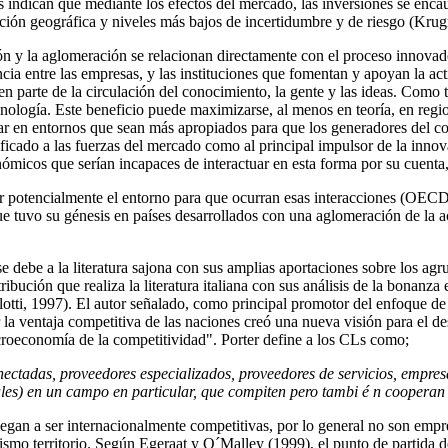
indican que mediante los efectos del mercado, las inversiones se enca
cación geográfica y niveles más bajos de incertidumbre y de riesgo (Kru
ción y la aglomeración se relacionan directamente con el proceso innov
ncia entre las empresas, y las instituciones que fomentan y apoyan la ac
n parte de la circulación del conocimiento, la gente y las ideas. Como 
nología. Este beneficio puede maximizarse, al menos en teoría, en regi
rar en entornos que sean más apropiados para que los generadores del c
icado a las fuerzas del mercado como al principal impulsor de la innov
ómicos que serían incapaces de interactuar en esta forma por su cuenta,
 potencialmente el entorno para que ocurran esas interacciones (OECD
 tuvo su génesis en países desarrollados con una aglomeración de la ac
e debe a la literatura sajona con sus amplias aportaciones sobre los agr
ución que realiza la literatura italiana con sus análisis de la bonanza e
lotti, 1997). El autor señalado, como principal promotor del enfoque d
a ventaja competitiva de las naciones creó una nueva visión para el des
oeconomía de la competitividad". Porter define a los CLs como;
ectadas, proveedores especializados, proveedores de servicios, empresa
les) en un campo en particular, que compiten pero tambi é n cooperan
 llegan a ser internacionalmente competitivas, por lo general no son emp
o territorio. Según Egeraat y O´Malley (1999), el punto de partida de 