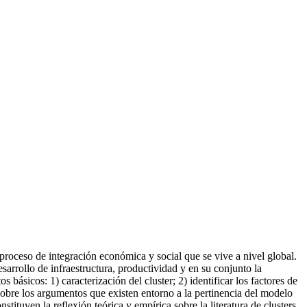
proceso de integración económica y social que se vive a nivel global.
arrollo de infraestructura, productividad y en su conjunto la
 básicos: 1) caracterización del cluster; 2) identificar los factores de
 sobre los argumentos que existen entorno a la pertinencia del modelo
tituyen la reflexión teórica y empírica sobre la literatura de clusters