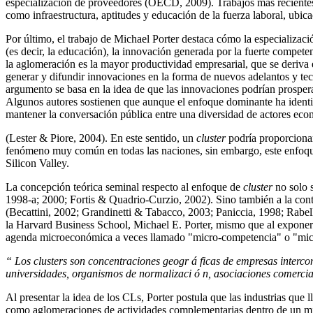
especialización de proveedores (OECD, 2009). Trabajos más recientes 
como infraestructura, aptitudes y educación de la fuerza laboral, ubi
Por último, el trabajo de Michael Porter destaca cómo la especializa
(es decir, la educación), la innovación generada por la fuerte compete
la aglomeración es la mayor productividad empresarial, que se deriva e
generar y difundir innovaciones en la forma de nuevos adelantos y tec
argumento se basa en la idea de que las innovaciones podrían prospe
Algunos autores sostienen que aunque el enfoque dominante ha identif
mantener la conversación pública entre una diversidad de actores econ
(Lester & Piore, 2004). En este sentido, un
cluster
podría proporcionar
fenómeno muy común en todas las naciones, sin embargo, este enfoque
Silicon Valley.
La concepción teórica seminal respecto al enfoque de
cluster
no solo s
1998-a; 2000; Fortis & Quadrio-Curzio, 2002). Sino también a la contrib
(Becattini, 2002; Grandinetti & Tabacco, 2003; Paniccia, 1998; Rabel
la Harvard Business School, Michael E. Porter, mismo que al exponer l
agenda microeconómica a veces llamado "micro-competencia" o "micr
“ Los clusters son concentraciones geogr á ficas de empresas intercon
universidades, organismos de normalizaci ó n, asociaciones comercia
Al presentar la idea de los CLs, Porter postula que las industrias que
como aglomeraciones de actividades complementarias dentro de un mism