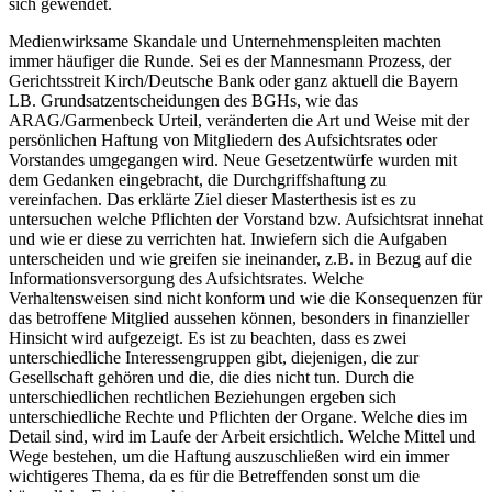
sich gewendet.
Medienwirksame Skandale und Unternehmenspleiten machten
immer häufiger die Runde. Sei es der Mannesmann Prozess, der
Gerichtsstreit Kirch/Deutsche Bank oder ganz aktuell die Bayern
LB. Grundsatzentscheidungen des BGHs, wie das
ARAG/Garmenbeck Urteil, veränderten die Art und Weise mit der
persönlichen Haftung von Mitgliedern des Aufsichtsrates oder
Vorstandes umgegangen wird. Neue Gesetzentwürfe wurden mit
dem Gedanken eingebracht, die Durchgriffshaftung zu
vereinfachen. Das erklärte Ziel dieser Masterthesis ist es zu
untersuchen welche Pflichten der Vorstand bzw. Aufsichtsrat innehat
und wie er diese zu verrichten hat. Inwiefern sich die Aufgaben
unterscheiden und wie greifen sie ineinander, z.B. in Bezug auf die
Informationsversorgung des Aufsichtsrates. Welche
Verhaltensweisen sind nicht konform und wie die Konsequenzen für
das betroffene Mitglied aussehen können, besonders in finanzieller
Hinsicht wird aufgezeigt. Es ist zu beachten, dass es zwei
unterschiedliche Interessengruppen gibt, diejenigen, die zur
Gesellschaft gehören und die, die dies nicht tun. Durch die
unterschiedlichen rechtlichen Beziehungen ergeben sich
unterschiedliche Rechte und Pflichten der Organe. Welche dies im
Detail sind, wird im Laufe der Arbeit ersichtlich. Welche Mittel und
Wege bestehen, um die Haftung auszuschließen wird ein immer
wichtigeres Thema, da es für die Betreffenden sonst um die