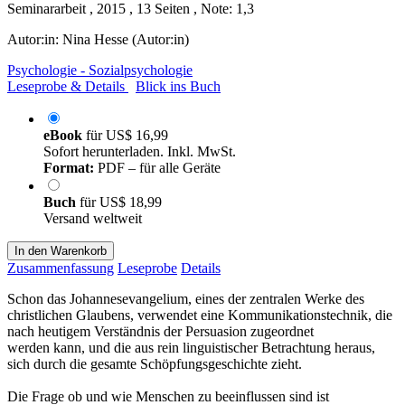
Seminararbeit , 2015 , 13 Seiten , Note: 1,3
Autor:in:
Nina Hesse (Autor:in)
Psychologie - Sozialpsychologie
Leseprobe & Details
Blick ins Buch
eBook
für
US$ 16,99
Sofort herunterladen. Inkl. MwSt.
Format:
PDF – für alle Geräte
Buch
für
US$ 18,99
Versand weltweit
In den Warenkorb
Zusammenfassung
Leseprobe
Details
Schon das Johannesevangelium, eines der zentralen Werke des
christlichen Glaubens, verwendet eine Kommunikationstechnik, die
nach heutigem Verständnis der Persuasion zugeordnet
werden kann, und die aus rein linguistischer Betrachtung heraus,
sich durch die gesamte Schöpfungsgeschichte zieht.
Die Frage ob und wie Menschen zu beeinflussen sind ist