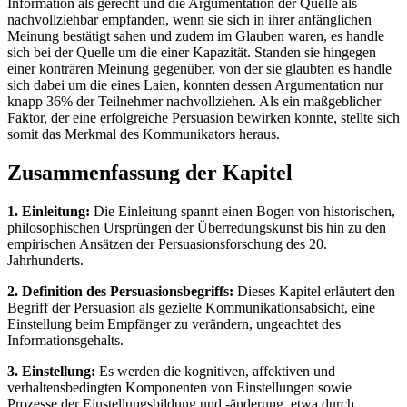
Information als gerecht und die Argumentation der Quelle als
nachvollziehbar empfanden, wenn sie sich in ihrer anfänglichen
Meinung bestätigt sahen und zudem im Glauben waren, es handle
sich bei der Quelle um die einer Kapazität. Standen sie hingegen
einer konträren Meinung gegenüber, von der sie glaubten es handle
sich dabei um die eines Laien, konnten dessen Argumentation nur
knapp 36% der Teilnehmer nachvollziehen. Als ein maßgeblicher
Faktor, der eine erfolgreiche Persuasion bewirken konnte, stellte sich
somit das Merkmal des Kommunikators heraus.
Zusammenfassung der Kapitel
1. Einleitung:
Die Einleitung spannt einen Bogen von historischen,
philosophischen Ursprüngen der Überredungskunst bis hin zu den
empirischen Ansätzen der Persuasionsforschung des 20.
Jahrhunderts.
2. Definition des Persuasionsbegriffs:
Dieses Kapitel erläutert den
Begriff der Persuasion als gezielte Kommunikationsabsicht, eine
Einstellung beim Empfänger zu verändern, ungeachtet des
Informationsgehalts.
3. Einstellung:
Es werden die kognitiven, affektiven und
verhaltensbedingten Komponenten von Einstellungen sowie
Prozesse der Einstellungsbildung und -änderung, etwa durch