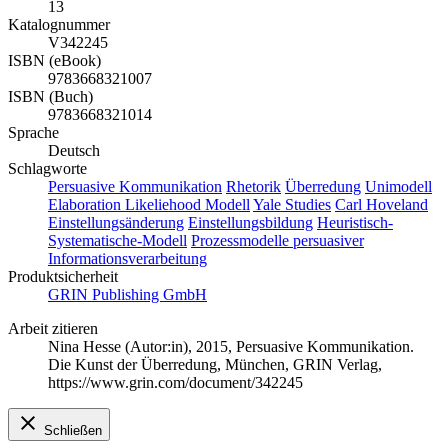
13
Katalognummer
V342245
ISBN (eBook)
9783668321007
ISBN (Buch)
9783668321014
Sprache
Deutsch
Schlagworte
Persuasive Kommunikation
Rhetorik
Überredung
Unimodell
Elaboration Likeliehood Modell
Yale Studies
Carl Hoveland
Einstellungsänderung
Einstellungsbildung
Heuristisch-
Systematische-Modell
Prozessmodelle persuasiver
Informationsverarbeitung
Produktsicherheit
GRIN Publishing GmbH
Arbeit zitieren
Nina Hesse (Autor:in)
, 2015, Persuasive Kommunikation.
Die Kunst der Überredung, München, GRIN Verlag,
https://www.grin.com/document/342245
Schließen