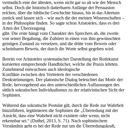
vermutlich eine der ältesten, wenn nicht gar so alt wie der Mensch
selbst. Doch die historisch datierbaren Anfänge der Persuasion
reichen, über die biblische Geschichte hinaus, bis in das Altertum
zurück und lassen sich – wie auch die der meisten Wissenschaften –
in der Philosophie finden. So sagte schon Aristoteles, dass es drei
Arten der Überzeugung
gibt. Die erste hängt vom Charakter des Sprechers ab, die zweite
von seiner Begabung, die Zuhörer in einen von ihm gewünschten
geistigen Zustand zu versetzen, und die dritte vom Beweis oder
scheinbaren Beweis, der durch die Worte selbst gegeben wird.
Bereits vor Aristoteles systematischer Darstellung der Redekunst
kursierten entsprechende Handbücher, welche die Praxis lehrten.
Zunehmend entwuchsen auch ideologische
Konflikte zwischen den Vertretern der verschiedenen
Denkströmungen. Der platonische Dialog beleuchtet das Motiv der
Rede, hervorgehend aus den unterschiedlichen Auffassungen des
sittlich sokratischen Individualismus zu der relativistischen Sicht der
Sophisten.
Während das sokratische Postulat gilt, durch die Rede zur Wahrheit
hinzuführen, legitimieren die Sophisten die „Überredung mit der
Ansicht, dass eine Wahrheit nicht existiere oder wenn, nicht
erkennbar sei.“ (Duthel, 2013, S. 71). Nach sophistischem
Verständnis geht es bei der Rede nur um die Überredungskraft,