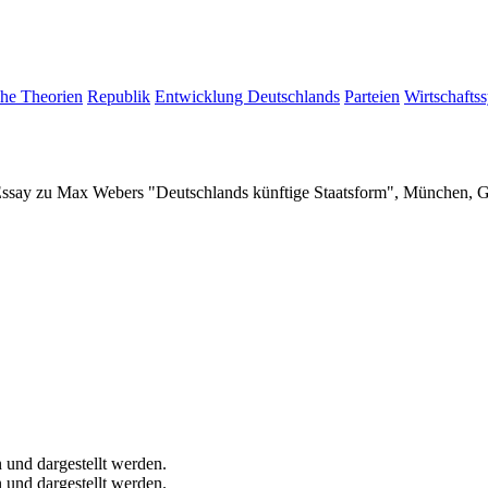
che Theorien
Republik
Entwicklung Deutschlands
Parteien
Wirtschafts
Essay zu Max Webers "Deutschlands künftige Staatsform", München, 