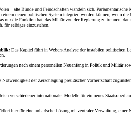
olen – alte Bünde und Feindschaften wandeln sich. Parlamentarische 
einem neuen politischen System integriert werden können, wenn die Mo
das nur die Funktion hat, das Militär von der Regierung zu trennen, dan
 für selbiges einzustehen.
blik:
Das Kapitel führt in Webers Analyse der instabilen politischen L
on.
erungen nach einem personellen Neuanfang in Politik und Militär sowi
e Notwendigkeit der Zerschlagung preußischer Vorherrschaft zugunsten
eich verschiedener internationaler Modelle für ein neues Staatsoberha
diert hier für eine unitarische Lösung mit zentraler Verwaltung, eine