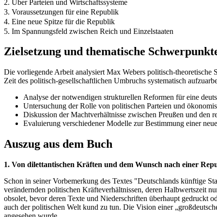
2. Über Parteien und Wirtschaftssysteme
3. Voraussetzungen für eine Republik
4. Eine neue Spitze für die Republik
5. Im Spannungsfeld zwischen Reich und Einzelstaaten
Zielsetzung und thematische Schwerpunkt
Die vorliegende Arbeit analysiert Max Webers politisch-theoretische 
Zeit des politisch-gesellschaftlichen Umbruchs systematisch aufzuarbe
Analyse der notwendigen strukturellen Reformen für eine deut
Untersuchung der Rolle von politischen Parteien und ökono
Diskussion der Machtverhältnisse zwischen Preußen und den re
Evaluierung verschiedener Modelle zur Bestimmung einer neuen
Auszug aus dem Buch
1. Von dilettantischen Kräften und dem Wunsch nach einer Rep
Schon in seiner Vorbemerkung des Textes "Deutschlands künftige Staat
verändernden politischen Kräfteverhältnissen, deren Halbwertszeit n
obsolet, bevor deren Texte und Niederschriften überhaupt gedruckt o
auch der politischen Welt kund zu tun. Die Vision einer „großdeutsche
angesehen wurde.