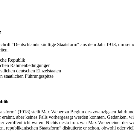
e
Schrift "Deutschlands künftige Staatsform" aus dem Jahr 1918, um sein
iten.
sche Republik
mischen Rahmenbedingungen
stlichen deutschen Einzelstaaten
 staatlichen Führungsspitze
ublik
sform" (1918) stellt Max Weber zu Beginn des zwanzigsten Jahrhunderts 
ur erahnt, aber keines Falls vorhergesagt werden konnten. Gedanken, w
der veröffentlicht waren. Nichts desto trotz war Max Weber einer der 
n, republikanischen Staatsform“ diskutierte er schon, obwohl oder viel