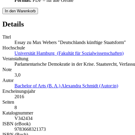
Format:
PDF – für alle Geräte
In den Warenkorb
Details
Titel
Essay zu Max Webers "Deutschlands künftige Staatsform"
Hochschule
Universität Hamburg (Fakultät für Sozialwissenschaften)
Veranstaltung
Parlamentarische Demokratie in der Krise. Staatsrecht, Verfas
Note
3,0
Autor
Bachelor of Arts (B. A.) Alexandra Schmidt (Autor:in)
Erscheinungsjahr
2016
Seiten
8
Katalognummer
V342434
ISBN (eBook)
9783668321373
ISBN (Buch)