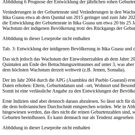
Abbildung 6 Prognose der Entwicklung der jährlichen rohen Geburten
Veränderungen in der Geburtenrate sind Veränderungen in den Wachstu
Itika Guasu etwa ab dem Qunital um 2015 geringer und zum Jahr 2025
die Entwicklung der Geburtenrate in Itika Guasu um etwa 20 bis 25 J
Wachstum der indigenen Bevölkerung trotz des Rückgangs der Gebur
Abbildung in dieser Leseprobe nicht enthalten
Tab. 3: Entwicklung der inidigenen Bevölkerung in Itika Guasu und
Das sich jedoch das Wachstum der Einwohnerzahlen ab dem Jahre 2020
Quintalen am Ende des Betrachtungszeitraumes auf unter 3, was abe
dem höchsten Wachstum derzeit weltweit (z.B. Jemen, Somalia).
Der im Jahr 2004 durch die APG (Asamblea del Pueblo Guaraní) erstel
Daten erhoben: Eltern, Geburtstdatum und –ort, Wohnort und Besonder
Somit ist eine verlässliche Angabe zu den Entwicklungen der Bevölker
Erste Indizien sind aber dennoch daraus abzulesen. So lässt sich für
die dem bolivianischen Durchschnitt entsprechen würden. Wie in Abb
hingewiesen werden, das dies nicht die reinen Geburtenzahlen sind, so
Geburten beeinflussen. Es kann demnach nur als Tendenz angesehen w
Abbildung in dieser Leseprobe nicht enthalten