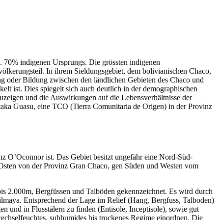
. 70% indigenen Ursprungs. Die grössten indigenen
lkerungsteil. In ihrem Sieldungsgebiet, dem bolivianischen Chaco,
tung oder Bildung zwischen den ländlichen Gebieten des Chaco und
lt ist. Dies spiegelt sich auch deutlich in der demographischen
zuzeigen und die Auswirkungen auf die Lebensverhältnisse der
Itaka Guasu, eine TCO (Tierra Comunitaria de Origen) in der Provinz
inz O’Oconnor ist. Das Gebiet besitzt ungefähr eine Nord-Süd-
sten von der Provinz Gran Chaco, gen Süden und Westen vom
bis 2.000m, Bergfüssen und Talböden gekennzeichnet. Es wird durch
Pilmaya. Entsprechend der Lage im Relief (Hang, Bergfuss, Talboden)
und in Flusstälern zu finden (Entisole, Inceptisole), sowie gut
s-wechselfeuchtes, subhumides bis trockenes Regime einordnen. Die