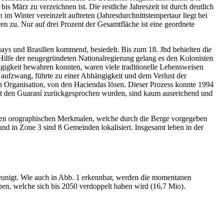
ärz zu verzeichnen ist. Die restliche Jahreszeit ist durch deutlich
m Winter vereinzelt auftreten (Jahresdurchnittstempertaur liegt bei
n zu. Nur auf drei Prozent der Gesamtfläche ist eine geordnete
ys und Brasilien kommend, besiedelt. Bis zum 18. Jhd behielten die
 Hilfe der neugegründeten Nationalregierung gelang es den Kolonisten
ngigkeit bewahren konnten, waren viele traditionelle Lebensweisen
 aufzwang, führte zu einer Abhängigkeit und dem Verlust der
n Organisation, von den Haciendas lösen. Dieser Prozess konnte 1994
tzt den Guaraní zurückgesprochen wurden, sind kaum ausreichend und
ch den orographischen Merkmalen, welche durch die Berge vorgegeben
nd in Zone 3 sind 8 Gemeinden lokalisiert. Insgesamt leben in der
leunigt. Wie auch in Abb. 1 erkennbar, werden die momentanen
en, welche sich bis 2050 verdoppelt haben wird (16,7 Mio).