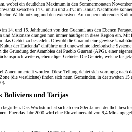
0mm, wobei ein deutlichen Maximum in den Sommermonaten November bis M
chwankt zwischen 14ºC im Jui und 23ºC im Januar, Nachtfröste können i
ich eine Waldnnutzung und den extensiven Anbau perennierender Kulture
 im 14. und 15. Jahrhundert von den Guaraní, aus den Ebenen Paragaua
en und Misionare drangen nun immer häufiger in diese Region ein. Mit
 und das Gebiet zu besiedeln. Obwohl die Guaraní eine gewisse Unabhä
 “Kultur der Hacienda” einführte und ungewohnte ideologische Systeme
urch die Gründung der Asamblea del Pueblo Guaraní (APG), einer eigene
ckanspruch weiterer, ehemaliger Gebiete. Die Gebiete, welche bis je
drei Zonen unterteilt worden. Diese Teilung richtet sich vorrangig na
ne (die westlichste) finden sich neun Gemeinden, in der zweiten 15 u
0).
 Boliviens und Tarijas
um begriffen. Das Wachstum hat sich ab den 80er Jahren deutlich besch
men. Fuer das Jahr 2000 wird eine Einwohnerzahl von 8,4 Mio angegeb