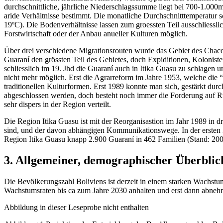
durchschnittliche, jährliche Niederschlagssumme liegt bei 700-1.00
aride Verhältnisse bestimmt. Die monatliche Durchschnitttemperatur s
19ºC). Die Bodenverhältnisse lassen zum groessten Teil ausschliessl
Forstwirtschaft oder der Anbau anueller Kulturen möglich.
Über drei verschiedene Migrationsrouten wurde das Gebiet des Chaco
Guaraní den grössten Teil des Gebietes, doch Expiditionen, Kolonist
schliesslich im 19. Jhd die Guaraní auch in Itika Guasu zu schlagen
nicht mehr möglich. Erst die Agrarreform im Jahre 1953, welche die
traditionellen Kulturformen. Erst 1989 konnte man sich, gestärkt d
abgeschlossen werden, doch besteht noch immer die Forderung auf Rü
sehr dispers in der Region verteilt.
Die Region Itika Guasu ist mit der Reorganisastion im Jahr 1989 in 
sind, und der davon abhängigen Kommunikationswege. In der ersten Zo
Region Itika Guasu knapp 2.900 Guaraní in 462 Familien (Stand: 200
3. Allgemeiner, demographischer Überblick
Die Bevölkerungszahl Boliviens ist derzeit in einem starken Wachst
Wachstumsraten bis ca zum Jahre 2030 anhalten und erst dann abneh
Abbildung in dieser Leseprobe nicht enthalten