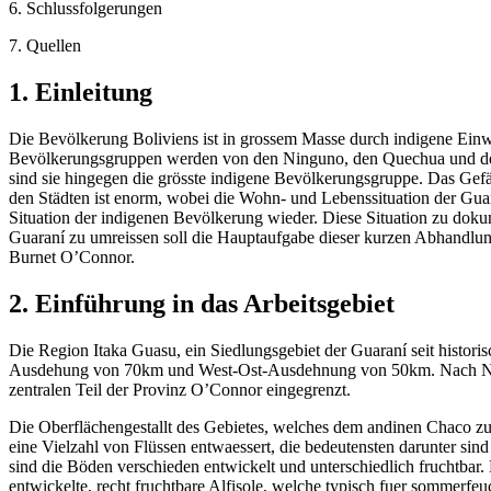
6. Schlussfolgerungen
7. Quellen
1. Einleitung
Die Bevölkerung Boliviens ist in grossem Masse durch indigene Ein
Bevölkerungsgruppen werden von den Ninguno, den Quechua und den Ay
sind sie hingegen die grösste indigene Bevölkerungsgruppe. Das Gefä
den Städten ist enorm, wobei die Wohn- und Lebenssituation der Guara
Situation der indigenen Bevölkerung wieder. Diese Situation zu doku
Guaraní zu umreissen soll die Hauptaufgabe dieser kurzen Abhandlung
Burnet O’Connor.
2. Einführung in das Arbeitsgebiet
Die Region Itaka Guasu, ein Siedlungsgebiet der Guaraní seit histori
Ausdehung von 70km und West-Ost-Ausdehnung von 50km. Nach Nor
zentralen Teil der Provinz O’Connor eingegrenzt.
Die Oberflächengestallt des Gebietes, welches dem andinen Chaco z
eine Vielzahl von Flüssen entwaessert, die bedeutensten darunter si
sind die Böden verschieden entwickelt und unterschiedlich fruchtbar.
entwickelte, recht fruchtbare Alfisole, welche typisch fuer sommerfe