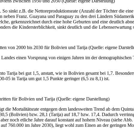
iviens zwischen 1950 und 2050 (Quelle: eigene Darstellung)
o sinkt z.B. die Nettoreproduktionsrate (Anzahl der Töchter die eine
vien neben Franz. Guayana und Paraguay zu den drei Ländern Südamerik
elche, gekennzeichnet durch eine hohe Geburten und eine deutlich abne
sonders die Kindersterblichkeit, sinkt deutlich und die Lebenserwartung s
tten von 2000 bis 2030 für Bolivien und Tarija (Quelle: eigene Darstel
des Landes einen Vorsprung von einigen Jahren im der demographischen 
 Tarija bei gut 1,5, anstatt, wie in Bolivien gesamt bei 1,7. Besonder
0-05 in Tarija um gut 1,5 Punkte geringer (6,5 zu 8,1) ist.
ritten für Bolivien und Tarija (Quelle: eigene Darstellung)
igt die Mortalitätsrate entgegen dem landesweiten Trend ab dem Quintal 
,5 (Bolivien) bzw. 28,1 (Tarija) auf 18,7 bzw. 17,4. Dadurch verrinn
r noch etliche Jahre darauf konstant auf hohem Niveau (siehe Abb. 1
 auf 760.000 im Jahre 2030), liegt wohl zum Einen an der geringen Mo