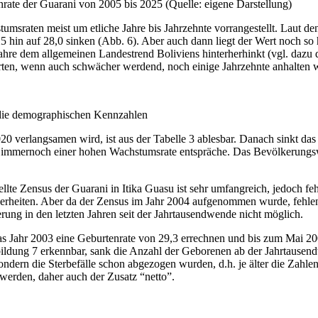
rate der Guarani von 2005 bis 2025 (Quelle: eigene Darstellung)
msraten meist um etliche Jahre bis Jahrzehnte vorrangestellt. Laut d
 hin auf 28,0 sinken (Abb. 6). Aber auch dann liegt der Wert noch so 
ahre dem allgemeinen Landestrend Boliviens hinterherhinkt (vgl. dazu
ten, wenn auch schwächer werdend, noch einige Jahrzehnte anhalten w
 die demographischen Kennzahlen
 verlangsamen wird, ist aus der Tabelle 3 ablesbar. Danach sinkt das
r immernoch einer hohen Wachstumsrate entspräche. Das Bevölkerungsw
lte Zensus der Guarani in Itika Guasu ist sehr umfangreich, jedoch f
heiten. Aber da der Zensus im Jahr 2004 aufgenommen wurde, fehlen ei
ung in den letzten Jahren seit der Jahrtausendwende nicht möglich.
 das Jahr 2003 eine Geburtenrate von 29,3 errechnen und bis zum Mai 20
ildung 7 erkennbar, sank die Anzahl der Geborenen ab der Jahrtausen
ndern die Sterbefälle schon abgezogen wurden, d.h. je älter die Zahlen
erden, daher auch der Zusatz “netto”.