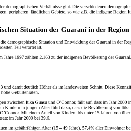
de der demographischen Verhältnisse gibt. Die verschiedenen demograp
en, peripheren, ländlichen Gebiete, so wie z.B. die indigene Region 
schen Situation der Guaraní in der Region
h die demographische Situation und Entwicklung der Guaraní in der Regi
sten Teil verortet ist.
ahre 1997 zählten 2.163 zu der indigenen Bevölkerung der Guaraní, 
3 und damit deutlich Höher als im landesweiten Schnitt. Diese Kennzi
 hohe Geburtenraten.
uppen zwischen Itika Guasu und O’Connor, fällt auf, dass im Jahr 2000 
n Kindern in jungem Alter führt dazu, dass die Bevölkerung von Itika 
O’Connor. Mit einem Anteil von Kindern bis unter 15 Jahren von über 
satz im Jahr 2000 bei 39,6.
n im gebährfähigen Alter (15 – 49 Jahre), 57,4% aller Einwohner befin