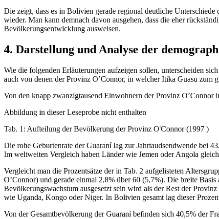
Die zeigt, dass es in Bolivien gerade regional deutliche Unterschie
wieder. Man kann demnach davon ausgehen, dass die eher rückständig
Bevölkerungsentwicklung ausweisen.
4. Darstellung und Analyse der demographi
Wie die folgenden Erläuterungen aufzeigen sollen, unterscheiden sic
auch von denen der Provinz O’Connor, in welcher Itika Guasu zum grös
Von den knapp zwanzigtausend Einwohnern der Provinz O’Connor im J
Abbildung in dieser Leseprobe nicht enthalten
Tab. 1: Aufteilung der Bevölkerung der Provinz O'Connor (1997 )
Die rohe Geburtenrate der Guaraní lag zur Jahrtaudsendwende bei 43,
Im weltweiten Vergleich haben Länder wie Jemen oder Angola gleich
Vergleicht man die Prozentsätze der in Tab. 2 aufgelisteten Altersgr
O’Connor) und gerade einmal 2,8% über 60 (5,7%). Die breite Basis a
Bevölkerungswachstum ausgesetzt sein wird als der Rest der Provinz 
wie Uganda, Kongo oder Niger. In Bolivien gesamt lag dieser Prozent
Von der Gesamtbevölkerung der Guaraní befinden sich 40,5% der Fraue