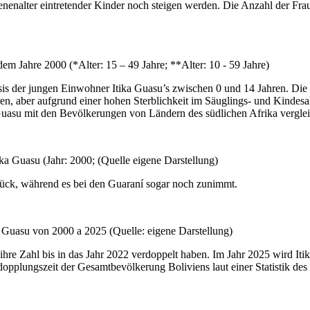
nalter eintretender Kinder noch steigen werden. Die Anzahl der Frauen
m Jahre 2000 (*Alter: 15 – 49 Jahre; **Alter: 10 - 59 Jahre)
is der jungen Einwohner Itika Guasu’s zwischen 0 und 14 Jahren. Die Pa
en, aber aufgrund einer hohen Sterblichkeit im Säuglings- und Kindesa
Guasu mit den Bevölkerungen von Ländern des südlichen Afrika verglei
a Guasu (Jahr: 2000; (Quelle eigene Darstellung)
ück, während es bei den Guaraní sogar noch zunimmt.
Guasu von 2000 a 2025 (Quelle: eigene Darstellung)
ihre Zahl bis in das Jahr 2022 verdoppelt haben. Im Jahr 2025 wird I
dopplungszeit der Gesamtbevölkerung Boliviens laut einer Statistik des 