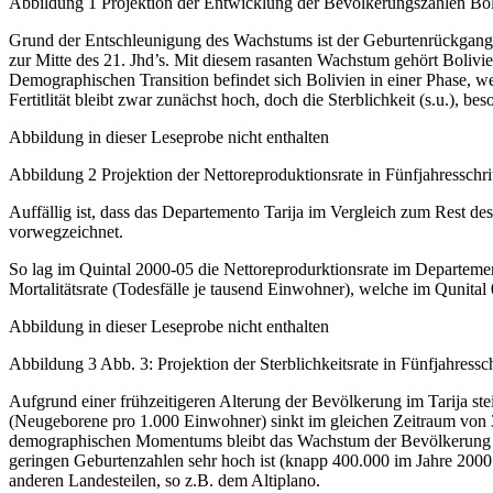
Abbildung 1 Projektion der Entwicklung der Bevölkerungszahlen Bol
Grund der Entschleunigung des Wachstums ist der Geburtenrückgang. S
zur Mitte des 21. Jhd’s. Mit diesem rasanten Wachstum gehört Boli
Demographischen Transition befindet sich Bolivien in einer Phase, w
Fertitlität bleibt zwar zunächst hoch, doch die Sterblichkeit (s.u.), be
Abbildung in dieser Leseprobe nicht enthalten
Abbildung 2 Projektion der Nettoreproduktionsrate in Fünfjahresschri
Auffällig ist, dass das Departemento Tarija im Vergleich zum Rest 
vorwegzeichnet.
So lag im Quintal 2000-05 die Nettoreprodurktionsrate im Departemento
Mortalitätsrate (Todesfälle je tausend Einwohner), welche im Qunital 0
Abbildung in dieser Leseprobe nicht enthalten
Abbildung 3 Abb. 3: Projektion der Sterblichkeitsrate in Fünfjahressch
Aufgrund einer frühzeitigeren Alterung der Bevölkerung im Tarija ste
(Neugeborene pro 1.000 Einwohner) sinkt im gleichen Zeitraum von 30
demographischen Momentums bleibt das Wachstum der Bevölkerung abe
geringen Geburtenzahlen sehr hoch ist (knapp 400.000 im Jahre 2000
anderen Landesteilen, so z.B. dem Altiplano.