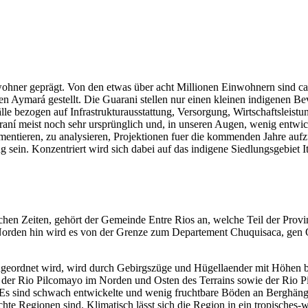
wohner geprägt. Von den etwas über acht Millionen Einwohnern sind ca
mará gestellt. Die Guarani stellen nur einen kleinen indigenen Bevö
lle bezogen auf Infrastrukturausstattung, Versorgung, Wirtschaftsleis
ní meist noch sehr ursprünglich und, in unseren Augen, wenig entwicke
mentieren, zu analysieren, Projektionen fuer die kommenden Jahre auf
 sein. Konzentriert wird sich dabei auf das indigene Siedlungsgebiet 
schen Zeiten, gehört der Gemeinde Entre Rios an, welche Teil der Prov
den hin wird es von der Grenze zum Departement Chuquisaca, gen O
ugeordnet wird, wird durch Gebirgszüge und Hügellaender mit Höhen 
nd der Rio Pilcomayo im Norden und Osten des Terrains sowie der Rio 
 Es sind schwach entwickelte und wenig fruchtbare Böden an Berghängen 
uchte Regionen sind. Klimatisch lässt sich die Region in ein tropische