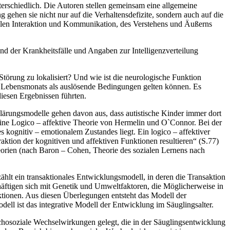
terschiedlich. Die Autoren stellen gemeinsam eine allgemeine
ng gehen sie nicht nur auf die Verhaltensdefizite, sondern auch auf die
zialen Interaktion und Kommunikation, des Verstehens und Äußerns
d der Krankheitsfälle und Angaben zur Intelligenzverteilung
örung zu lokalisiert? Und wie ist die neurologische Funktion
14. Lebensmonats als auslösende Bedingungen gelten können. Es
diesen Ergebnissen führten.
klärungsmodelle gehen davon aus, dass autistische Kinder immer dort
eine Logico – affektive Theorie von Hermelin und O`Connor. Bei der
 kognitiv – emotionalem Zustandes liegt. Ein logico – affektiver
aktion der kognitiven und affektiven Funktionen resultieren“ (S.77)
eorien (nach Baron – Cohen, Theorie des sozialen Lernens nach
hlt ein transaktionales Entwicklungsmodell, in deren die Transaktion
ftigen sich mit Genetik und Umweltfaktoren, die Möglicherweise in
aktionen. Aus diesen Überlegungen entsteht das Modell der
ell ist das integrative Modell der Entwicklung im Säuglingsalter.
ychosoziale Wechselwirkungen gelegt, die in der Säuglingsentwicklung