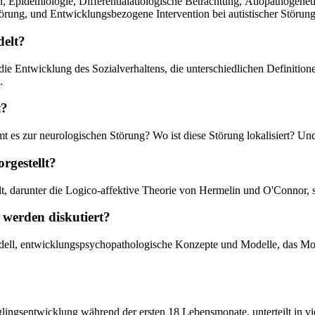
on, Epidemiologie, Differentialätiologische Betrachtung, Ätiopathogene
törung, und Entwicklungsbezogene Intervention bei autistischer Störung
delt?
 die Entwicklung des Sozialverhaltens, die unterschiedlichen Definit
.
t?
s zur neurologischen Störung? Wo ist diese Störung lokalisiert? Und 
rgestellt?
, darunter die Logico-affektive Theorie von Hermelin und O'Connor, sow
 werden diskutiert?
odell, entwicklungspsychopathologische Konzepte und Modelle, das Mo
ingsentwicklung während der ersten 18 Lebensmonate, unterteilt in vie