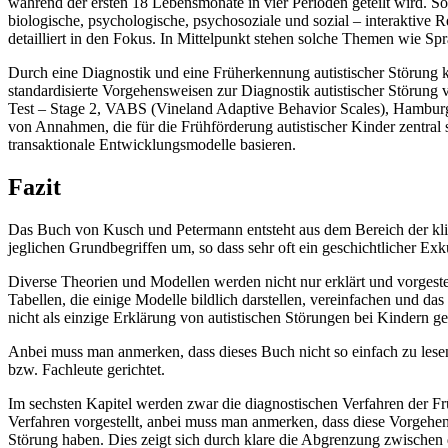
während der ersten 18 Lebensmonate in vier Perioden geteilt wird. Sol
biologische, psychologische, psychosoziale und sozial – interaktiv
detailliert in den Fokus. In Mittelpunkt stehen solche Themen wie S
Durch eine Diagnostik und eine Früherkennung autistischer Störung ka
standardisierte Vorgehensweisen zur Diagnostik autistischer Störung
Test – Stage 2, VABS (Vineland Adaptive Behavior Scales), Hamburg We
von Annahmen, die für die Frühförderung autistischer Kinder zentral
transaktionale Entwicklungsmodelle basieren.
Fazit
Das Buch von Kusch und Petermann entsteht aus dem Bereich der klin
jeglichen Grundbegriffen um, so dass sehr oft ein geschichtlicher Ex
Diverse Theorien und Modellen werden nicht nur erklärt und vorgeste
Tabellen, die einige Modelle bildlich darstellen, vereinfachen und da
nicht als einzige Erklärung von autistischen Störungen bei Kindern 
Anbei muss man anmerken, dass dieses Buch nicht so einfach zu lesen 
bzw. Fachleute gerichtet.
Im sechsten Kapitel werden zwar die diagnostischen Verfahren der Fr
Verfahren vorgestellt, anbei muss man anmerken, dass diese Vorgehens
Störung haben. Dies zeigt sich durch klare die Abgrenzung zwischen