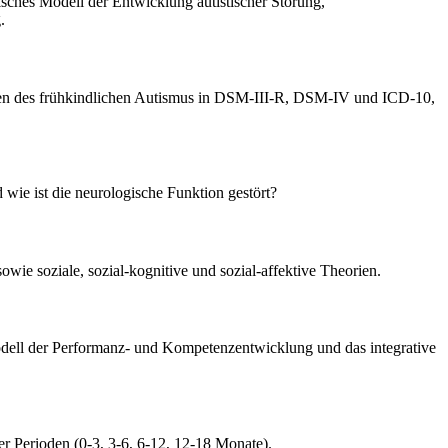
tisches Modell der Entwicklung autistischer Störung,
.
ionen des frühkindlichen Autismus in DSM-III-R, DSM-IV und ICD-10,
wie ist die neurologische Funktion gestört?
ie soziale, sozial-kognitive und sozial-affektive Theorien.
dell der Performanz- und Kompetenzentwicklung und das integrative
r Perioden (0-3, 3-6, 6-12, 12-18 Monate).