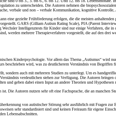
che sind 0 bis 3., 3. bis 6., 6. bis 12. Und 12. bis 18. Lebensmonate.
e Regulation zu unterscheiden. Die Autoren nehmen die biopsychosozial
prache, verbale und non – verbale Kommunikation, kognitive Kontrolle
nn eine gezielte Frühförderung erfolgen, die die meisten anhaltenden 
 vorgestellt. GARS (Gilliam Autism Rating Scale), PIA (Parent Interv
chsler Intelligenztests für Kinder sind nur einige Verfahren, die in 
 sind, werden mehrere Therapieverfahren vorgestellt, die auf den drei
ischen Kinderpsychologie. Vor allem das Thema „Autismus“ wird nur a
kurs beschrieben wird, was zu deutlicherem Verständnis von Begriffen fü
llt, sondern auch mit mehreren Studien zu unterlegt. Um es handgreifl
s Verständnis verdeutlichen stehen zur Verfügung. Die Autoren bringen 
gelten und geben dabei einen Input an andere Theorien und Hypothesen
ist. Die Autoren nutzen sehr oft eine Fachsprache, die an manchen Stell
üherkennung von autistischer Störung sehr ausführlich mit Fragen zur 
weisen sehr standardisiert sind und keinen Freiraum für eigene Einsch
 den Lebensabschnitten.