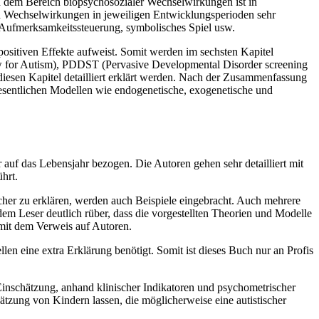
 In dem Bereich biopsychosozialer Wechselwirkungen ist in
en Wechselwirkungen in jeweiligen Entwicklungsperioden sehr
, Aufmerksamkeitssteuerung, symbolisches Spiel usw.
positiven Effekte aufweist. Somit werden im sechsten Kapitel
iew for Autism), PDDST (Pervasive Developmental Disorder screening
diesen Kapitel detailliert erklärt werden. Nach der Zusammenfassung
 wesentlichen Modellen wie endogenetische, exogenetische und
uf das Lebensjahr bezogen. Die Autoren gehen sehr detailliert mit
hrt.
icher zu erklären, werden auch Beispiele eingebracht. Auch mehrere
dem Leser deutlich rüber, dass die vorgestellten Theorien und Modelle
 mit dem Verweis auf Autoren.
en eine extra Erklärung benötigt. Somit ist dieses Buch nur an Profis
Einschätzung, anhand klinischer Indikatoren und psychometrischer
ätzung von Kindern lassen, die möglicherweise eine autistischer