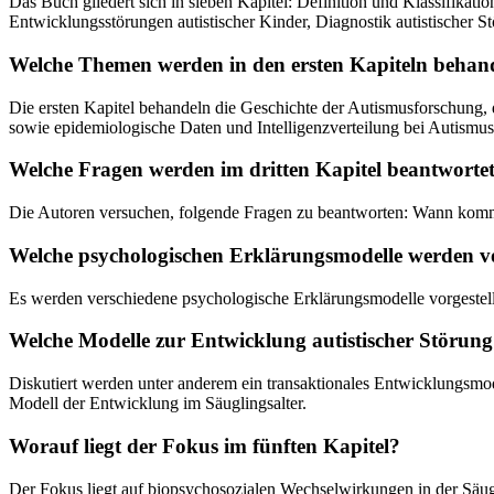
Das Buch gliedert sich in sieben Kapitel: Definition und Klassifikati
Entwicklungsstörungen autistischer Kinder, Diagnostik autistischer S
Welche Themen werden in den ersten Kapiteln behan
Die ersten Kapitel behandeln die Geschichte der Autismusforschung,
sowie epidemiologische Daten und Intelligenzverteilung bei Autismus
Welche Fragen werden im dritten Kapitel beantworte
Die Autoren versuchen, folgende Fragen zu beantworten: Wann kommt e
Welche psychologischen Erklärungsmodelle werden vo
Es werden verschiedene psychologische Erklärungsmodelle vorgestellt
Welche Modelle zur Entwicklung autistischer Störung
Diskutiert werden unter anderem ein transaktionales Entwicklungsm
Modell der Entwicklung im Säuglingsalter.
Worauf liegt der Fokus im fünften Kapitel?
Der Fokus liegt auf biopsychosozialen Wechselwirkungen in der Säugl