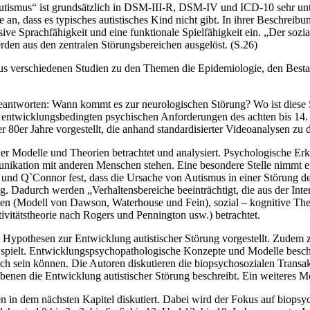
r Autismus“ ist grundsätzlich in DSM-III-R, DSM-IV und ICD-10 sehr un
 an, dass es typisches autistisches Kind nicht gibt. In ihrer Beschreibu
sive Sprachfähigkeit und eine funktionale Spielfähigkeit ein. „Der so
den aus den zentralen Störungsbereichen ausgelöst. (S.26)
us verschiedenen Studien zu den Themen die Epidemiologie, den Bestan
antworten: Wann kommt es zur neurologischen Störung? Wo ist diese St
d die entwicklungsbedingten psychischen Anforderungen des achten bis 
 80er Jahre vorgestellt, die anhand standardisierter Videoanalysen zu 
her Modelle und Theorien betrachtet und analysiert. Psychologische Er
unikation mit anderen Menschen stehen. Eine besondere Stelle nimmt 
und Q`Connor fest, dass die Ursache von Autismus in einer Störung des
 Dadurch werden „Verhaltensbereiche beeinträchtigt, die aus der Inter
rien (Modell von Dawson, Waterhouse und Fein), sozial – kognitive Th
ivitätstheorie nach Rogers und Pennington usw.) betrachtet.
Hypothesen zur Entwicklung autistischer Störung vorgestellt. Zudem zä
spielt. Entwicklungspsychopathologische Konzepte und Modelle beschä
rtlich sein können. Die Autoren diskutieren die biopsychosozialen Trans
nen die Entwicklung autistischer Störung beschreibt. Ein weiteres Mod
n in dem nächsten Kapitel diskutiert. Dabei wird der Fokus auf biops