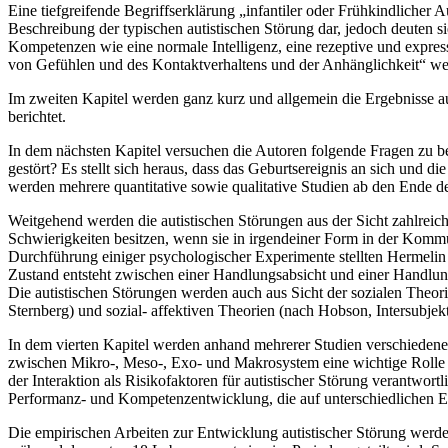
Eine tiefgreifende Begriffserklärung „infantiler oder Frühkindliche
Beschreibung der typischen autistischen Störung dar, jedoch deuten sie
Kompetenzen wie eine normale Intelligenz, eine rezeptive und expres
von Gefühlen und des Kontaktverhaltens und der Anhänglichkeit“ wer
Im zweiten Kapitel werden ganz kurz und allgemein die Ergebnisse a
berichtet.
In dem nächsten Kapitel versuchen die Autoren folgende Fragen zu be
gestört? Es stellt sich heraus, dass das Geburtsereignis an sich un
werden mehrere quantitative sowie qualitative Studien ab den Ende der
Weitgehend werden die autistischen Störungen aus der Sicht zahlreic
Schwierigkeiten besitzen, wenn sie in irgendeiner Form in der Komm
Durchführung einiger psychologischer Experimente stellten Hermelin 
Zustand entsteht zwischen einer Handlungsabsicht und einer Handlung.
Die autistischen Störungen werden auch aus Sicht der sozialen Theo
Sternberg) und sozial- affektiven Theorien (nach Hobson, Intersubjekt
In dem vierten Kapitel werden anhand mehrerer Studien verschiedene 
zwischen Mikro-, Meso-, Exo- und Makrosystem eine wichtige Rolle 
der Interaktion als Risikofaktoren für autistischer Störung verantwo
Performanz- und Kompetenzentwicklung, die auf unterschiedlichen Ebe
Die empirischen Arbeiten zur Entwicklung autistischer Störung werde