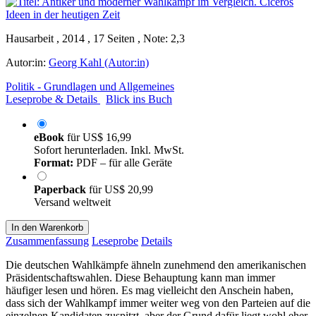
Hausarbeit , 2014 , 17 Seiten , Note: 2,3
Autor:in:
Georg Kahl (Autor:in)
Politik - Grundlagen und Allgemeines
Leseprobe & Details
Blick ins Buch
eBook
für
US$ 16,99
Sofort herunterladen. Inkl. MwSt.
Format:
PDF – für alle Geräte
Paperback
für
US$ 20,99
Versand weltweit
In den Warenkorb
Zusammenfassung
Leseprobe
Details
Die deutschen Wahlkämpfe ähneln zunehmend den amerikanischen
Präsidentschaftswahlen. Diese Behauptung kann man immer
häufiger lesen und hören. Es mag vielleicht den Anschein haben,
dass sich der Wahlkampf immer weiter weg von den Parteien auf die
einzelnen Kandidaten zuspitzt, aber der Grund dafür liegt wohl eher