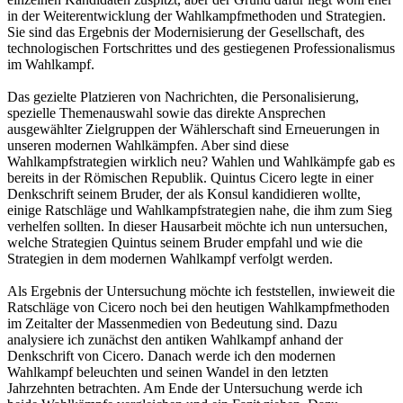
in der Weiterentwicklung der Wahlkampfmethoden und Strategien.
Sie sind das Ergebnis der Modernisierung der Gesellschaft, des
technologischen Fortschrittes und des gestiegenen Professionalismus
im Wahlkampf.
Das gezielte Platzieren von Nachrichten, die Personalisierung,
spezielle Themenauswahl sowie das direkte Ansprechen
ausgewählter Zielgruppen der Wählerschaft sind Erneuerungen in
unseren modernen Wahlkämpfen. Aber sind diese
Wahlkampfstrategien wirklich neu? Wahlen und Wahlkämpfe gab es
bereits in der Römischen Republik. Quintus Cicero legte in einer
Denkschrift seinem Bruder, der als Konsul kandidieren wollte,
einige Ratschläge und Wahlkampfstrategien nahe, die ihm zum Sieg
verhelfen sollten. In dieser Hausarbeit möchte ich nun untersuchen,
welche Strategien Quintus seinem Bruder empfahl und wie die
Strategien in dem modernen Wahlkampf verfolgt werden.
Als Ergebnis der Untersuchung möchte ich feststellen, inwieweit die
Ratschläge von Cicero noch bei den heutigen Wahlkampfmethoden
im Zeitalter der Massenmedien von Bedeutung sind. Dazu
analysiere ich zunächst den antiken Wahlkampf anhand der
Denkschrift von Cicero. Danach werde ich den modernen
Wahlkampf beleuchten und seinen Wandel in den letzten
Jahrzehnten betrachten. Am Ende der Untersuchung werde ich