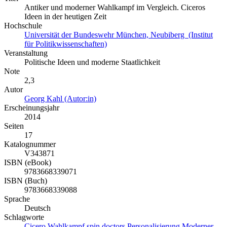
Antiker und moderner Wahlkampf im Vergleich. Ciceros
Ideen in der heutigen Zeit
Hochschule
Universität der Bundeswehr München, Neubiberg (Institut
für Politikwissenschaften)
Veranstaltung
Politische Ideen und moderne Staatlichkeit
Note
2,3
Autor
Georg Kahl (Autor:in)
Erscheinungsjahr
2014
Seiten
17
Katalognummer
V343871
ISBN (eBook)
9783668339071
ISBN (Buch)
9783668339088
Sprache
Deutsch
Schlagworte
Cicero
Wahlkampf
spin doctors
Personalisierung
Moderner