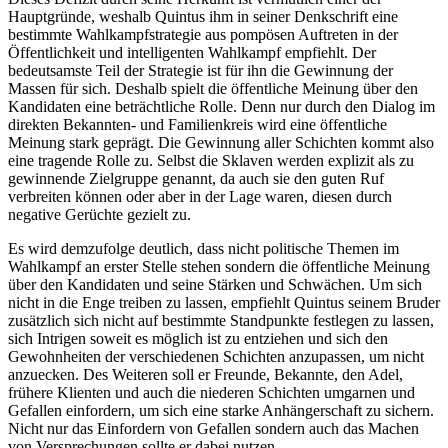
Hauptgründe, weshalb Quintus ihm in seiner Denkschrift eine
bestimmte Wahlkampfstrategie aus pompösen Auftreten in der
Öffentlichkeit und intelligenten Wahlkampf empfiehlt. Der
bedeutsamste Teil der Strategie ist für ihn die Gewinnung der
Massen für sich. Deshalb spielt die öffentliche Meinung über den
Kandidaten eine beträchtliche Rolle. Denn nur durch den Dialog im
direkten Bekannten- und Familienkreis wird eine öffentliche
Meinung stark geprägt. Die Gewinnung aller Schichten kommt also
eine tragende Rolle zu. Selbst die Sklaven werden explizit als zu
gewinnende Zielgruppe genannt, da auch sie den guten Ruf
verbreiten können oder aber in der Lage waren, diesen durch
negative Gerüchte gezielt zu.
Es wird demzufolge deutlich, dass nicht politische Themen im
Wahlkampf an erster Stelle stehen sondern die öffentliche Meinung
über den Kandidaten und seine Stärken und Schwächen. Um sich
nicht in die Enge treiben zu lassen, empfiehlt Quintus seinem Bruder
zusätzlich sich nicht auf bestimmte Standpunkte festlegen zu lassen,
sich Intrigen soweit es möglich ist zu entziehen und sich den
Gewohnheiten der verschiedenen Schichten anzupassen, um nicht
anzuecken. Des Weiteren soll er Freunde, Bekannte, den Adel,
frühere Klienten und auch die niederen Schichten umgarnen und
Gefallen einfordern, um sich eine starke Anhängerschaft zu sichern.
Nicht nur das Einfordern von Gefallen sondern auch das Machen
von Versprechungen sollte er dabei nutzen.