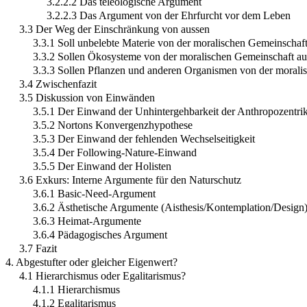
3.2.2.2 Das teleologische Argument
3.2.2.3 Das Argument von der Ehrfurcht vor dem Leben
3.3 Der Weg der Einschränkung von aussen
3.3.1 Soll unbelebte Materie von der moralischen Gemeinschaf
3.3.2 Sollen Ökosysteme von der moralischen Gemeinschaft a
3.3.3 Sollen Pflanzen und anderen Organismen von der moral
3.4 Zwischenfazit
3.5 Diskussion von Einwänden
3.5.1 Der Einwand der Unhintergehbarkeit der Anthropozentri
3.5.2 Nortons Konvergenzhypothese
3.5.3 Der Einwand der fehlenden Wechselseitigkeit
3.5.4 Der Following-Nature-Einwand
3.5.5 Der Einwand der Holisten
3.6 Exkurs: Interne Argumente für den Naturschutz
3.6.1 Basic-Need-Argument
3.6.2 Ästhetische Argumente (Aisthesis/Kontemplation/Design
3.6.3 Heimat-Argumente
3.6.4 Pädagogisches Argument
3.7 Fazit
4. Abgestufter oder gleicher Eigenwert?
4.1 Hierarchismus oder Egalitarismus?
4.1.1 Hierarchismus
4.1.2 Egalitarismus