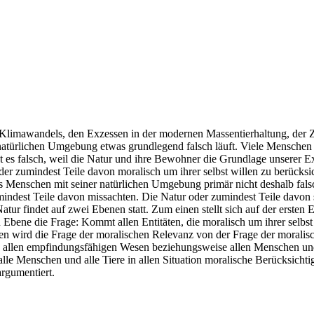
s Klimawandels, den Exzessen in der modernen Massentierhaltung, der Z
türlichen Umgebung etwas grundlegend falsch läuft. Viele Menschen fi
st es falsch, weil die Natur und ihre Bewohner die Grundlage unserer E
oder zumindest Teile davon moralisch um ihrer selbst willen zu berücksi
es Menschen mit seiner natürlichen Umgebung primär nicht deshalb fals
indest Teile davon missachten. Die Natur oder zumindest Teile davon si
r findet auf zwei Ebenen statt. Zum einen stellt sich auf der ersten E
 Ebene die Frage: Kommt allen Entitäten, die moralisch um ihrer selbst
n wird die Frage der moralischen Relevanz von der Frage der moralisch
ass allen empfindungsfähigen Wesen beziehungsweise allen Menschen un
 alle Menschen und alle Tiere in allen Situation moralische Berücksic
argumentiert.