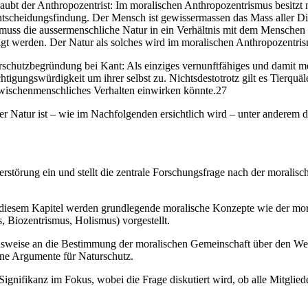
ubt der Anthropozentrist: Im moralischen Anthropozentrismus besitzt 
ntscheidungsfindung. Der Mensch ist gewissermassen das Mass aller Di
uss die aussermenschliche Natur in ein Verhältnis mit dem Menschen tr
tigt werden. Der Natur als solches wird im moralischen Anthropozentri
Tierschutzbegründung bei Kant: Als einziges vernunftfähiges und damit 
ungswürdigkeit um ihrer selbst zu. Nichtsdestotrotz gilt es Tierquälere
zwischenmenschliches Verhalten einwirken könnte.27
r Natur ist – wie im Nachfolgenden ersichtlich wird – unter anderem d
rstörung ein und stellt die zentrale Forschungsfrage nach der moralisc
diesem Kapitel werden grundlegende moralische Konzepte wie der moral
 Biozentrismus, Holismus) vorgestellt.
ensweise an die Bestimmung der moralischen Gemeinschaft über den W
rne Argumente für Naturschutz.
 Signifikanz im Fokus, wobei die Frage diskutiert wird, ob alle Mitgli