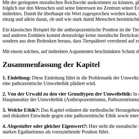
Mit der geringsten moralischen Reichweite auskommen zu können, gla
folglich nur den Menschen und seine Interessen ins Zentrum seiner E
indirektes. Damit ihr überhaupt ein Wert zugesprochen werden kann, m
einzig und allein daran, ob und wie stark damit Menschen beeinträch
Ein klassisches Beispiel für die anthropozentrische Position ist die 
und anderen Entitäten kommt demzufolge keine moralische Berücksichtig
sondern aus dem Bedenken heraus, dass Tierquälerei verrohend auf 
Mit einem solchen, auf indirekten Argumenten beschränkten Schutz de
Zusammenfassung der Kapitel
1. Einleitung:
Diese Einleitung führt in die Problematik der Umweltze
eine pathozentrische Umweltethik plädiert wird.
2. Von der Urwahl zu den vier Grundtypen der Umweltethik:
In 
Hauptansätze der Umweltethik (Anthropozentrismus, Pathozentrismus,
3. Welche Ethik?:
Das Kapitel erläutert die methodische Herangeh
und diskutiert Einwände gegen eine pathozentrische Ethik sowie inte
4. Abgestufter oder gleicher Eigenwert?:
Hier steht die moralische
starken Egalitarismus als vorzuziehende Position führt.