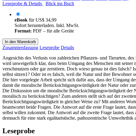
Leseprobe & Details
Blick ins Buch
eBook
für
US$ 34,99
Sofort herunterladen. Inkl. MwSt.
Format:
PDF – für alle Geräte
In den Warenkorb
Zusammenfassung
Leseprobe
Details
Angesichts des Verlusts von zahlreichen Pflanzen- und Tierarten, de
wird unweigerlich klar, dass beim Umgang des Menschen mit seiner na
verschmutzen oder gar zerstören. Doch wieso genau ist dies falsch? I
selbst sitzen1? Oder ist es falsch, weil die Natur und ihre Bewohner 
Die hier vorgelegte Arbeit spricht sich dafür aus, dass der Umgang d
damit die moralische Berücksichtigungswürdigkeit der Natur oder zum
Die Diskussion um die moralische Berücksichtigungswürdigkeit der Natu
moralisch zu berücksichtigen? Zum anderen stellt sich auf der zweiten
Berücksichtigungswürdigkeit in gleicher Weise zu? Mit anderen Worte
beantwortet beide Fragen. Die Antwort auf die erste Frage lautet, d
selbst willen zukommt. Die Antwort auf die zweite Frage lautet, dass
demnach für eine stark egalitaristische, pathozentrische Umweltethik 
Leseprobe