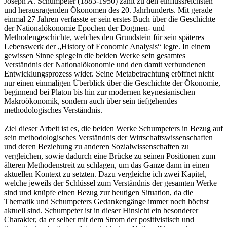
Joseph A. Schumpeter (1883-1950) zählt zu den einflussreichsten
und herausragenden Ökonomen des 20. Jahrhunderts. Mit gerade
einmal 27 Jahren verfasste er sein erstes Buch über die Geschichte
der Nationalökonomie Epochen der Dogmen- und
Methodengeschichte, welches den Grundstein für sein späteres
Lebenswerk der „History of Economic Analysis“ legte. In einem
gewissen Sinne spiegeln die beiden Werke sein gesamtes
Verständnis der Nationalökonomie und den damit verbundenen
Entwicklungsprozess wider. Seine Metabetrachtung eröffnet nicht
nur einen einmaligen Überblick über die Geschichte der Ökonomie,
beginnend bei Platon bis hin zur modernen keynesianischen
Makroökonomik, sondern auch über sein tiefgehendes
methodologisches Verständnis.
Ziel dieser Arbeit ist es, die beiden Werke Schumpeters in Bezug auf
sein methodologisches Verständnis der Wirtschaftswissenschaften
und deren Beziehung zu anderen Sozialwissenschaften zu
vergleichen, sowie dadurch eine Brücke zu seinen Positionen zum
älteren Methodenstreit zu schlagen, um das Ganze dann in einen
aktuellen Kontext zu setzten. Dazu vergleiche ich zwei Kapitel,
welche jeweils der Schlüssel zum Verständnis der gesamten Werke
sind und knüpfe einen Bezug zur heutigen Situation, da die
Thematik und Schumpeters Gedankengänge immer noch höchst
aktuell sind. Schumpeter ist in dieser Hinsicht ein besonderer
Charakter, da er selber mit dem Strom der positivistisch und