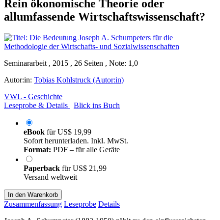
Rein ökonomische Theorie oder
allumfassende Wirtschaftswissenschaft?
Seminararbeit , 2015 , 26 Seiten , Note: 1,0
Autor:in:
Tobias Kohlstruck (Autor:in)
VWL - Geschichte
Leseprobe & Details
Blick ins Buch
eBook
für
US$ 19,99
Sofort herunterladen. Inkl. MwSt.
Format:
PDF – für alle Geräte
Paperback
für
US$ 21,99
Versand weltweit
In den Warenkorb
Zusammenfassung
Leseprobe
Details