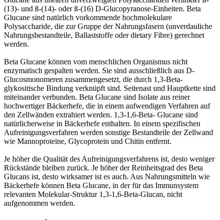
(13)- und ß-(14)- oder ß-(16) D-Glucopyranose-Einheiten. Beta
Glucane sind natürlich vorkommende hochmolekulare
Polysaccharide, die zur Gruppe der Nahrungsfasern (unverdauliche
Nahrungsbestandteile, Ballaststoffe oder dietary Fibre) gerechnet
werden.
Beta Glucane können vom menschlichen Organismus nicht
enzymatisch gespalten werden. Sie sind ausschließlich aus D-
Glucosmonomeren zusammengesetzt, die durch 1,3-Beta-
glykositische Bindung verknüpft sind. Seitenast und Hauptkette sind
miteinander verbunden. Beta Glucane sind Isolate aus reiner
hochwertiger Bäckerhefe, die in einem aufwendigen Verfahren auf
den Zellwänden extrahiert werden. 1,3-1,6-Beta- Glucane sind
natürlicherweise in Bäckerhefe enthalten. In einem spezifischen
Aufreinigungsverfahren werden sonstige Bestandteile der Zellwand
wie Mannoproteine, Glycoprotein und Chitin entfernt.
Je höher die Qualität des Aufreinigungsverfahrens ist, desto weniger
Rückstände bleiben zurück. Je höher der Reinheitsgrad des Beta
Glucans ist, desto wirksamer ist es auch. Aus Nahrungsmitteln wie
Bäckerhefe können Beta Glucane, in der für das Immunsystem
relevanten Molekular-Struktur 1,3-1,6-Beta-Glucan, nicht
aufgenommen werden.