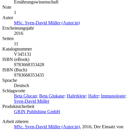
Ernährungswissenschaft
Note
1
Autor
MSc. Sven-David Müller (Autor:in)
Erscheinungsjahr
2016
Seiten
11
Katalognummer
V345131
ISBN (eBook)
9783668353428
ISBN (Buch)
9783668353435
Sprache
Deutsch
Schlagworte
Beta Glucan;
Beta Glukane;
Haferkleie;
Hafer;
Immunologie;
Sven-David Müller
Produktsicherheit
GRIN Publishing GmbH
Arbeit zitieren
MSc. Sven-David Müller (Autor:in)
, 2016, Der Einsatz von