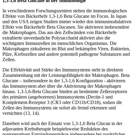
1,3-1,6 Beta Glucane in der Immunologie
In verschiedenen Forschungszentren stehen die immunologischen
Effekte von Bäckerhefe 1,3-1,6 Beta Glucane im Focus. In Japan
und den USA zeigen Studien immer wieder den immunmodulativen
Effekt von Bäckerhefe Beta Glucanen. Sie aktivieren insbesondere
die Makrophagen. Das aus den Zellwänden von Bäckerhefe
extrahierte unverdauliche Polysaccharid aktiviert also die
wichtigsten Immunzellen im menschlichen Organismus. Die
Makrophagen zirkulieren im Blut und bekämpfen Viren, Bakterien,
Pilze, Krebszellen und andere potentiell pathogene Substanzen und
Zellen.
Die Effektivität und Stärke des Immunsystems steht in direktem
Zusammenhang mit der Leistungsfähigkeit der Makrophagen. Beta
Glucane – insbesondere in der 1,3-1,6 Konfiguration - aktivieren
das Immunsystem aber über die Aktivierung der Makrophagen
hinaus. 1,3-1,6-Beta Glucane binden an bestimmte Zellrezeptoren
des primären (angeborenen) Immunsystems (Dectin-1 und
Komplement-Rezeptor 3 (CR3 oder CD11b/CD18), sodass die
Zellen des Immunsystems sie sofort als fremd erkennen und
vernichten (13, 14).
Daneben wird auch der Einsatz von 1,3-1,6 Beta Glucan in der
adjuvanten Krebstherapie beispielsweise Reduktion des
postoperativen Entzündungsrisikos insbesondere bei zusätzlicher