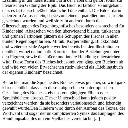
Erzählung in der literarischen Form der Fabel und gehört somit zur
literarischen Gattung der Epik. Das Buch ist farblich so aufgebaut,
dass es fast ausschließlich bläuliche Töne enthält. Die Bilder darin
laden zum Anfassen ein, da sie zum einen aquarelliert und sehr fein
gezeichnet wurden und weil sie zum anderen durch die
Glitzerschuppen des Regenbogenfisches besonders ansprechend für
Kinder sind. Abgesehen von den überwiegend blauen, türkisenen
und grünen Farbtönen glitzern die Schuppen des Fisches in allen
bunten Regenbogenfarben. Mimik, Körperhaltung, Blickkontakt
und weitere soziale Aspekte werden bereits bei den Illustrationen
deutlich, wobei dadurch die Konstellation der Beziehungen unter
den Figuren, sowie die äußere und innere Handlung unterstrichen
wird. Diese Form des Buches hebt somit von gängigen Büchern ab
und wird von vielen Erwachsenen rückwirkend als „Lieblingsbuch
der eigenen Kindheit“ bezeichnet.
Betrachtet man die Sprache des Buches etwas genauer, so wird ganz
klar ersichtlich, dass sich diese - abgesehen von der optischen
Gestaltung des Buches – ebenso von gängigen Fibeln oder
Sprachbüchern absetzt. Dieser Unterschied kann jedoch positiv
verzeichnet werden, da sie besonders variationsreich und lebendig
gewählt wurde.Den Kindern wird durch den Aufbau des Textes, der
Wortwahl und sogar der unkomplizierten Syntax das Einprägen des
Handlungsablaufes um ein Vielfaches vereinfacht. [...]