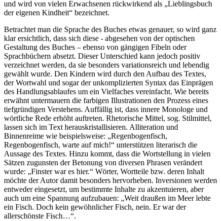
und wird von vielen Erwachsenen rückwirkend als „Lieblingsbuch
der eigenen Kindheit“ bezeichnet.
Betrachtet man die Sprache des Buches etwas genauer, so wird ganz
klar ersichtlich, dass sich diese - abgesehen von der optischen
Gestaltung des Buches – ebenso von gängigen Fibeln oder
Sprachbüchern absetzt. Dieser Unterschied kann jedoch positiv
verzeichnet werden, da sie besonders variationsreich und lebendig
gewählt wurde. Den Kindern wird durch den Aufbau des Textes,
der Wortwahl und sogar der unkomplizierten Syntax das Einprägen
des Handlungsablaufes um ein Vielfaches vereinfacht. Wie bereits
erwähnt untermauern die farbigen Illustrationen den Prozess eines
tiefgründigen Verstehens. Auffällig ist, dass innere Monologe und
wörtliche Rede erhöht auftreten. Rhetorische Mittel, sog. Stilmittel,
lassen sich im Text herauskristallisieren. Alliteration und
Binnenreime wie beispielsweise: „Regenbogenfisch,
Regenbogenfisch, warte auf mich!“ unterstützen literarisch die
Aussage des Textes. Hinzu kommt, dass die Wortstellung in vielen
Sätzen zugunsten der Betonung von diversen Phrasen verändert
wurde: „Finster war es hier.“ Wörter, Wortteile bzw. deren Inhalt
möchte der Autor damit besonders hervorheben. Inversionen werden
entweder eingesetzt, um bestimmte Inhalte zu akzentuieren, aber
auch um eine Spannung aufzubauen: „Weit draußen im Meer lebte
ein Fisch. Doch kein gewöhnlicher Fisch, nein. Er war der
allerschönste Fisch…“.