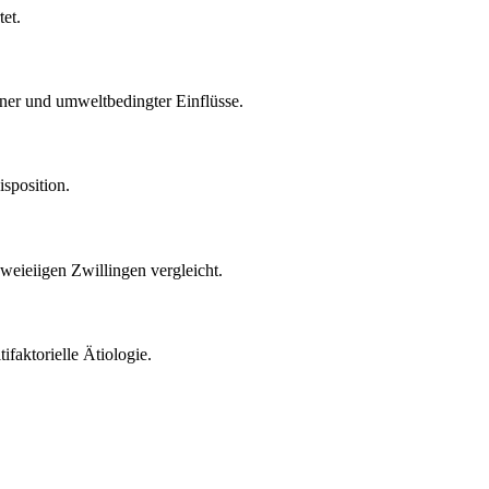
tet.
ener und umweltbedingter Einflüsse.
sposition.
eieiigen Zwillingen vergleicht.
faktorielle Ätiologie.