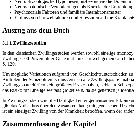
Neurophysiologische Hypothesen, insbesondere die Dopamin-
Neuroanatomische Veränderungen als Korrelat der Erkrankung
Psychosoziale Faktoren und familiäre Interaktionsmuster
Einfluss von Umweltfaktoren und Stressoren auf die Krankheit
Auszug aus dem Buch
3.1.1 Zwillingsstudien
In den klassischen Zwillingsstudien werden sowohl eineiige (monozygo
Zwillinge 100 Prozent ihrer Gene und ihrer Umwelt gemeinsam haben
S. 120)
Um mögliche Variationen aufgrund von Geschlechtsunterschieden zu v
Auftreten der Schizophrenie, müssten sich alle Zwillingspaare una
Zwillingspaare dürften kein größeres Risiko haben, beide an Schizop
das Risiko für Eineiige weitaus größer sein, da sie genetisch ja identis
In Zwillingsstudien wird die Häufigkeit einer gemeinsamen Erkranku
gibt das Aufschluss über den Zusammenhang mit genetischen Ursachen.
ist ein eineiiger Zwilling von der Krankheit betroffen, wenn der ander
Zusammenfassung der Kapitel