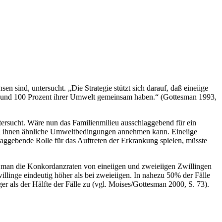
 sind, untersucht. „Die Strategie stützt sich darauf, daß eineiige
e und 100 Prozent ihrer Umwelt gemeinsam haben.“ (Gottesman 1993,
ersucht. Wäre nun das Familienmilieu ausschlaggebend für ein
bei ihnen ähnliche Umweltbedingungen annehmen kann. Eineiige
laggebende Rolle für das Auftreten der Erkrankung spielen, müsste
t man die Konkordanzraten von eineiigen und zweieiigen Zwillingen
llinge eindeutig höher als bei zweieiigen. In nahezu 50% der Fälle
ger als der Hälfte der Fälle zu (vgl. Moises/Gottesman 2000, S. 73).