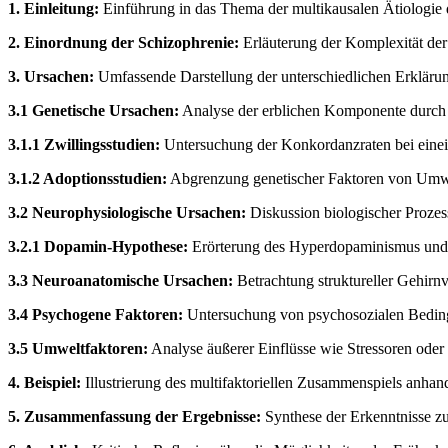
1. Einleitung:
Einführung in das Thema der multikausalen Ätiologie 
2. Einordnung der Schizophrenie:
Erläuterung der Komplexität de
3. Ursachen:
Umfassende Darstellung der unterschiedlichen Erklärun
3.1 Genetische Ursachen:
Analyse der erblichen Komponente durch 
3.1.1 Zwillingsstudien:
Untersuchung der Konkordanzraten bei eineii
3.1.2 Adoptionsstudien:
Abgrenzung genetischer Faktoren von Umwel
3.2 Neurophysiologische Ursachen:
Diskussion biologischer Prozes
3.2.1 Dopamin-Hypothese:
Erörterung des Hyperdopaminismus und 
3.3 Neuroanatomische Ursachen:
Betrachtung struktureller Gehirnv
3.4 Psychogene Faktoren:
Untersuchung von psychosozialen Bedin
3.5 Umweltfaktoren:
Analyse äußerer Einflüsse wie Stressoren oder
4. Beispiel:
Illustrierung des multifaktoriellen Zusammenspiels anhand
5. Zusammenfassung der Ergebnisse:
Synthese der Erkenntnisse zur