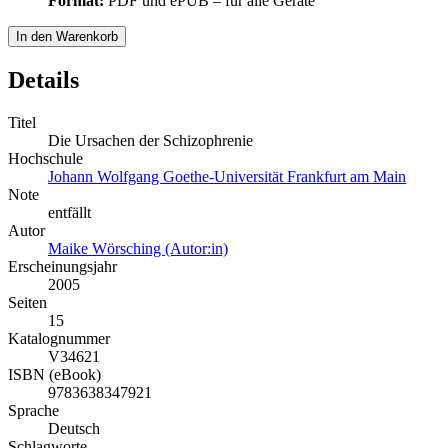
Format:
PDF und ePUB – für alle Geräte
In den Warenkorb
Details
Titel
Die Ursachen der Schizophrenie
Hochschule
Johann Wolfgang Goethe-Universität Frankfurt am Main
Note
entfällt
Autor
Maike Wörsching (Autor:in)
Erscheinungsjahr
2005
Seiten
15
Katalognummer
V34621
ISBN (eBook)
9783638347921
Sprache
Deutsch
Schlagworte