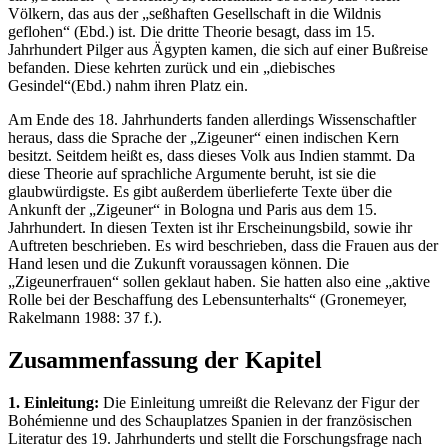
Völkern, das aus der „seßhaften Gesellschaft in die Wildnis
geflohen“ (Ebd.) ist. Die dritte Theorie besagt, dass im 15.
Jahrhundert Pilger aus Ägypten kamen, die sich auf einer Bußreise
befanden. Diese kehrten zurück und ein „diebisches
Gesindel“(Ebd.) nahm ihren Platz ein.
Am Ende des 18. Jahrhunderts fanden allerdings Wissenschaftler
heraus, dass die Sprache der „Zigeuner“ einen indischen Kern
besitzt. Seitdem heißt es, dass dieses Volk aus Indien stammt. Da
diese Theorie auf sprachliche Argumente beruht, ist sie die
glaubwürdigste. Es gibt außerdem überlieferte Texte über die
Ankunft der „Zigeuner“ in Bologna und Paris aus dem 15.
Jahrhundert. In diesen Texten ist ihr Erscheinungsbild, sowie ihr
Auftreten beschrieben. Es wird beschrieben, dass die Frauen aus der
Hand lesen und die Zukunft voraussagen können. Die
„Zigeunerfrauen“ sollen geklaut haben. Sie hatten also eine „aktive
Rolle bei der Beschaffung des Lebensunterhalts“ (Gronemeyer,
Rakelmann 1988: 37 f.).
Zusammenfassung der Kapitel
1. Einleitung:
Die Einleitung umreißt die Relevanz der Figur der
Bohémienne und des Schauplatzes Spanien in der französischen
Literatur des 19. Jahrhunderts und stellt die Forschungsfrage nach