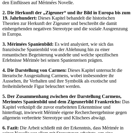
den Einflüssen auf Mérimées Novelle.
2. Die Herkunft der „Zigeuner“ und ihr Bild in Europa bis zum
19. Jahrhundert:
Dieses Kapitel behandelt die historischen
Theorien zur Herkunft der Zigeuner und beschreibt die damit
einhergehenden negativen Stereotype und die soziale Ausgrenzung
in Europa.
3. Mérimées Spanienbild:
Es wird analysiert, wie sich das
französische Spanienbild von der Ablehnung hin zu einer
romantischen Begeisterung wandelte und welche spezifischen
Erlebnisse Mérimée bei seinen Spanienreisen prägten.
4. Die Darstellung von Carmen:
Dieses Kapitel untersucht die
literarische Ausgestaltung Carmens, wobei insbesondere ihr
Aussehen, ihr Verhalten und ihre Symbolik als exotische und
freiheitsliebende Figur beleuchtet werden.
5. Der Zusammenhang zwischen der Darstellung Carmens,
Merimées Spanienbild und dem Zigeunerbild Frankreichs:
Das
Kapitel verknüpft die zuvor erarbeiteten Erkenntnisse und
hinterfragt, inwieweit Mérimée eigene Rechercheergebnisse gegen
allgemein verbreitete Stereotype und Klischees abwägt.
6. Fazit:
Die Arbeit schließt mit der Erkenntnis, dass Mérimée in