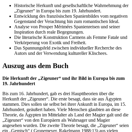
Historische Herkunft und gesellschaftliche Wahrnehmung der
„Zigeuner“ in Europa bis zum 19. Jahrhundert.
Entwicklung des französischen Spanienbildes vom negativen
Gegenstand der Verachtung hin zum romantischen Ideal.
Analyse von Prosper Mérimées Spanienreisen und seiner
Inspiration durch reale Begegnungen.
Die literarische Konstruktion Carmens als Femme Fatale und
Verkörperung von Exotik und Freiheit.
Das Spannungsfeld zwischen individueller Recherche des
Autors und der Verwendung kultureller Klischees.
Auszug aus dem Buch
Die Herkunft der „Zigeuner“ und ihr Bild in Europa bis zum
19. Jahrhundert
Bis zum 16. Jahrhundert, gab es drei Haupttheorien über die
Herkunft der „Zigeuner“. Die erste besagt, dass sie aus Ägypten
stammen. Dies sollen sie selbst bei ihrer Ankunft in Europa, im 15.
Jahrhundert, geäußert haben. Viele Menschen glaubten an diese
Theorie, da Ägypten im Mittelalter als Land der Magier galt und die
„Zigeuner“ von den Europäern als Wahrsager und Magier
angesehen wurden. Die zweite Theorie besagt, die „Zigeuner“ seien
ein „Gemisch“ ( Gronemeyer, Rakelmann 1988:13) aus vielen