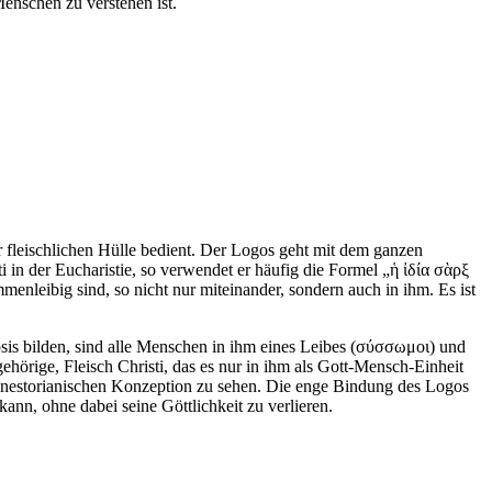
enschen zu verstehen ist.
er fleischlichen Hülle bedient. Der Logos geht mit dem ganzen
i in der Eucharistie, so verwendet er häufig die Formel „ἡ ἰδία σὰρξ
enleibig sind, so nicht nur miteinander, sondern auch in ihm. Es ist
osis bilden, sind alle Menschen in ihm eines Leibes (σύσσωμοι) und
ehörige, Fleisch Christi, das es nur in ihm als Gott-Mensch-Einheit
der nestorianischen Konzeption zu sehen. Die enge Bindung des Logos
kann, ohne dabei seine Göttlichkeit zu verlieren.