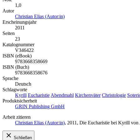
1,0
Autor
Christian Elias (Autor:in)
Erscheinungsjahr
2011
Seiten
23
Katalognummer
V346422
ISBN (eBook)
9783668358669
ISBN (Buch)
9783668358676
Sprache
Deutsch
Schlagworte
Kyrill
Eucharistie
Abendmahl
Kirchenväter
Christologie
Soteri
Produktsicherheit
GRIN Publishing GmbH
Arbeit zitieren
Christian Elias (Autor:in)
, 2011, Die Eucharistie bei Kyrill 
Schließen