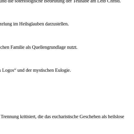
und die soteriologische Bedeutung der Teilhabe am Leib Christi.
rzelung im Heilsglauben darzustellen.
ichen Familie als Quellengrundlage nutzt.
es Logos“ und der mystischen Eulogie.
Trennung kritisiert, die das eucharistische Geschehen als heilslose