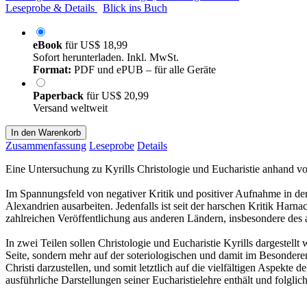
Leseprobe & Details
Blick ins Buch
eBook
für
US$ 18,99
Sofort herunterladen. Inkl. MwSt.
Format:
PDF und ePUB – für alle Geräte
Paperback
für
US$ 20,99
Versand weltweit
In den Warenkorb
Zusammenfassung
Leseprobe
Details
Eine Untersuchung zu Kyrills Christologie und Eucharistie anhand von
Im Spannungsfeld von negativer Kritik und positiver Aufnahme in der 
Alexandrien ausarbeiten. Jedenfalls ist seit der harschen Kritik Har
zahlreichen Veröffentlichung aus anderen Ländern, insbesondere des a
In zwei Teilen sollen Christologie und Eucharistie Kyrills dargestell
Seite, sondern mehr auf der soteriologischen und damit im Besonderen 
Christi darzustellen, und somit letztlich auf die vielfältigen Aspe
ausführliche Darstellungen seiner Eucharistielehre enthält und folgl