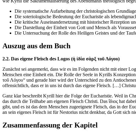
wie Kyrill die Sakramentalisierung des Abendmahls theologisch begrü
Die systematische Aufarbeitung der christologischen Grundlage
Die soteriologische Bedeutung der Eucharistie als lebendigmac
Die kritische Auseinandersetzung mit historischer Rezeption und
Die Darstellung der Einheit von Gott und Mensch als Vorausset
Die Untersuchung der Rolle des Heiligen Geistes und der Tauf
Auszug aus dem Buch
2.2. Das eigene Fleisch des Logos (ἡ ἰδία σὰρξ τοῦ Λόγου)
Zunächst sei angemerkt, dass wir es im Folgenden nicht mit einer Log
Menschen eine Einheit ein. Die Rolle der Seele in Kyrills Konzeption 
τοῦ Λόγου“ und gerade hier wird der Unterschied zu den Antiochenern 
offensichtlich, dass er in uns ist durch das eigene Fleisch. […] Chris
Ganz klar beschreibt Kyrill hier die Folge der Eucharistie. Weil in 
das durch die Teilhabe am eigenen Fleisch Christi. Das ἴδιος hat dabe
gibt, und es ist das dem Menschen zugeeignete Fleisch, das in der Eu
an sein eigenes Fleisch ist für Nestorius nicht denkbar, da Gott sich 
Zusammenfassung der Kapitel