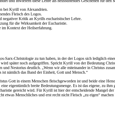
ndet und inwiefern diese Lehre als heilsstiftendes Geschehen für den M
n bei Kyrill von Alexandrien.
hendes Fleisch des Logos.
 negativer Kritik an Kyrills eucharistischer Lehre.
zung für die Wirksamkeit der Eucharistie.
e im Kontext der Heilserfahrung.
os-Sarx-Christologie zu tun haben, in der der Logos sich lediglich ein
wird später noch aufgegriffen. Spricht Kyrill von der Bedeutung Christ
und Nestorius deutlich. „Wenn wir alle miteinander in Christus zusamm
tus ist nämlich das Band der Einheit, Gott und Mensch.“
Christus Gott in einem Menschen fleischgeworden ist und beide eine Hen
i eine eigentümlich breite Bedeutungsmenge. Es ist das eigene, zu ihm g
charistie gereicht wird. Für Kyrill ist hier der entscheidende Mangel 
nicht etwas Menschliches und erst recht nicht Fleisch „zu eigen“ machen 