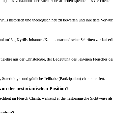
heit), das Verständnis der Eucharistie als lebensspendendes Geschehen 
yrills historisch und theologisch neu zu bewerten und ihre tiefe Verwu
punktmäßig Kyrills Johannes-Kommentar und seine Schriften zur kaiserl
tielehre aus der Christologie, der Bedeutung des „eigenen Fleisches d
Soteriologie und göttliche Teilhabe (Partizipation) charakterisiert.
 von der nestorianischen Position?
hheit im Fleisch Christi, während er die nestorianische Sichtweise als 
nschen?