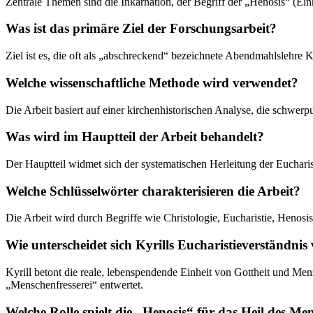
Zentrale Themen sind die Inkarnation, der Begriff der „Henosis“ (Ein
Was ist das primäre Ziel der Forschungsarbeit?
Ziel ist es, die oft als „abschreckend“ bezeichnete Abendmahlslehre K
Welche wissenschaftliche Methode wird verwendet?
Die Arbeit basiert auf einer kirchenhistorischen Analyse, die schwer
Was wird im Hauptteil der Arbeit behandelt?
Der Hauptteil widmet sich der systematischen Herleitung der Eucharis
Welche Schlüsselwörter charakterisieren die Arbeit?
Die Arbeit wird durch Begriffe wie Christologie, Eucharistie, Henosis, 
Wie unterscheidet sich Kyrills Eucharistieverständnis
Kyrill betont die reale, lebenspendende Einheit von Gottheit und Mensc
„Menschenfresserei“ entwertet.
Welche Rolle spielt die „Henosis“ für das Heil des Me