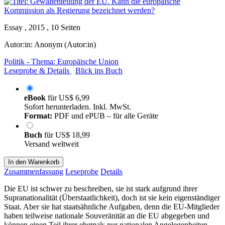
Essay , 2015 , 10 Seiten
Autor:in:
Anonym (Autor:in)
Politik - Thema: Europäische Union
Leseprobe & Details
Blick ins Buch
eBook
für
US$ 6,99
Sofort herunterladen. Inkl. MwSt.
Format:
PDF und ePUB – für alle Geräte
Buch
für
US$ 18,99
Versand weltweit
In den Warenkorb
Zusammenfassung
Leseprobe
Details
Die EU ist schwer zu beschreiben, sie ist stark aufgrund ihrer
Supranationalität (Überstaatlichkeit), doch ist sie kein eigenständiger
Staat. Aber sie hat staatsähnliche Aufgaben, denn die EU-Mitglieder
haben teilweise nationale Souveränität an die EU abgegeben und
können einen Teil ihrer ehemals nur nationalen Angelegenheiten