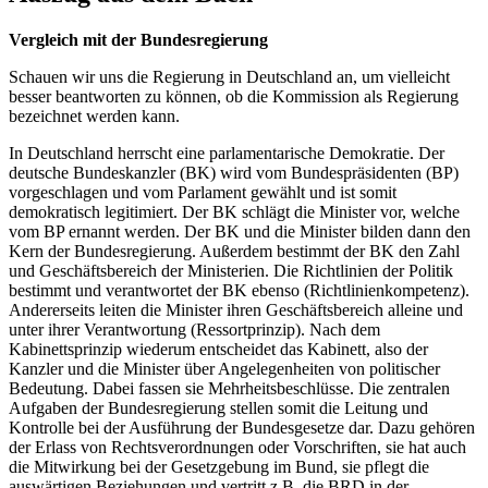
Vergleich mit der Bundesregierung
Schauen wir uns die Regierung in Deutschland an, um vielleicht
besser beantworten zu können, ob die Kommission als Regierung
bezeichnet werden kann.
In Deutschland herrscht eine parlamentarische Demokratie. Der
deutsche Bundeskanzler (BK) wird vom Bundespräsidenten (BP)
vorgeschlagen und vom Parlament gewählt und ist somit
demokratisch legitimiert. Der BK schlägt die Minister vor, welche
vom BP ernannt werden. Der BK und die Minister bilden dann den
Kern der Bundesregierung. Außerdem bestimmt der BK den Zahl
und Geschäftsbereich der Ministerien. Die Richtlinien der Politik
bestimmt und verantwortet der BK ebenso (Richtlinienkompetenz).
Andererseits leiten die Minister ihren Geschäftsbereich alleine und
unter ihrer Verantwortung (Ressortprinzip). Nach dem
Kabinettsprinzip wiederum entscheidet das Kabinett, also der
Kanzler und die Minister über Angelegenheiten von politischer
Bedeutung. Dabei fassen sie Mehrheitsbeschlüsse. Die zentralen
Aufgaben der Bundesregierung stellen somit die Leitung und
Kontrolle bei der Ausführung der Bundesgesetze dar. Dazu gehören
der Erlass von Rechtsverordnungen oder Vorschriften, sie hat auch
die Mitwirkung bei der Gesetzgebung im Bund, sie pflegt die
auswärtigen Beziehungen und vertritt z.B. die BRD in der