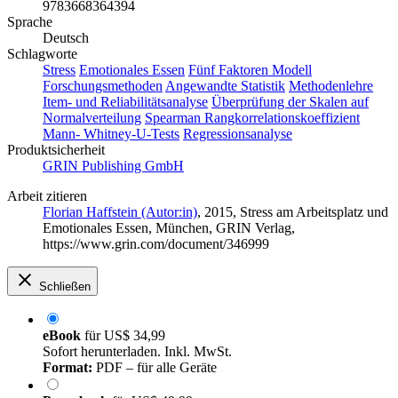
9783668364394
Sprache
Deutsch
Schlagworte
Stress
Emotionales Essen
Fünf Faktoren Modell
Forschungsmethoden
Angewandte Statistik
Methodenlehre
Item- und Reliabilitätsanalyse
Überprüfung der Skalen auf
Normalverteilung
Spearman Rangkorrelationskoeffizient
Mann- Whitney-U-Tests
Regressionsanalyse
Produktsicherheit
GRIN Publishing GmbH
Arbeit zitieren
Florian Haffstein (Autor:in)
, 2015, Stress am Arbeitsplatz und
Emotionales Essen, München, GRIN Verlag,
https://www.grin.com/document/346999
Schließen
eBook
für
US$ 34,99
Sofort herunterladen. Inkl. MwSt.
Format:
PDF – für alle Geräte