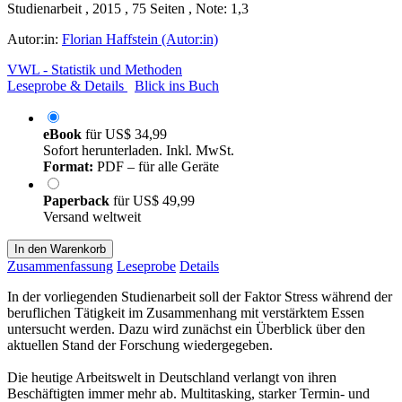
Studienarbeit , 2015 , 75 Seiten , Note: 1,3
Autor:in:
Florian Haffstein (Autor:in)
VWL - Statistik und Methoden
Leseprobe & Details
Blick ins Buch
eBook
für
US$ 34,99
Sofort herunterladen. Inkl. MwSt.
Format:
PDF – für alle Geräte
Paperback
für
US$ 49,99
Versand weltweit
In den Warenkorb
Zusammenfassung
Leseprobe
Details
In der vorliegenden Studienarbeit soll der Faktor Stress während der
beruflichen Tätigkeit im Zusammenhang mit verstärktem Essen
untersucht werden. Dazu wird zunächst ein Überblick über den
aktuellen Stand der Forschung wiedergegeben.
Die heutige Arbeitswelt in Deutschland verlangt von ihren
Beschäftigten immer mehr ab. Multitasking, starker Termin- und