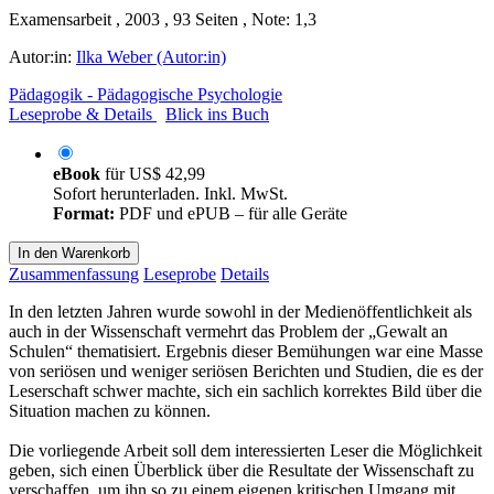
Examensarbeit , 2003 , 93 Seiten , Note: 1,3
Autor:in:
Ilka Weber (Autor:in)
Pädagogik - Pädagogische Psychologie
Leseprobe & Details
Blick ins Buch
eBook
für
US$ 42,99
Sofort herunterladen. Inkl. MwSt.
Format:
PDF und ePUB – für alle Geräte
In den Warenkorb
Zusammenfassung
Leseprobe
Details
In den letzten Jahren wurde sowohl in der Medienöffentlichkeit als
auch in der Wissenschaft vermehrt das Problem der „Gewalt an
Schulen“ thematisiert. Ergebnis dieser Bemühungen war eine Masse
von seriösen und weniger seriösen Berichten und Studien, die es der
Leserschaft schwer machte, sich ein sachlich korrektes Bild über die
Situation machen zu können.
Die vorliegende Arbeit soll dem interessierten Leser die Möglichkeit
geben, sich einen Überblick über die Resultate der Wissenschaft zu
verschaffen, um ihn so zu einem eigenen kritischen Umgang mit