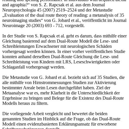
and agraphia?“ von S. Z. Rapcsak et al. aus dem Journal
Neuropsychologia 45 (2007) 2519–2524 und der Metastudie
„Evaluation of the dual route theory of reading: a metanalysis of 35
neuroimaging studies“ von G. Jobard et al., veröffentlicht im Journal
Neuroimage 20 (2003) 693 - 712, vorgestellt.
In der Studie von S. Rapcsak et al. geht es darum, dass mithilfe einer
Gleichung basierend auf dem Dual-Route Modell die Lese- und
Schreibleistungen Erwachsener mit neurologischen Schäden
vorhergesagt werden können. In einer vorher veröffentlichen Studie
konnten anhand derselben Dual-Route Gleichung die Lese- und
Schreibleistung von Kindern mit LRS, Leseschwierigkeiten oder
Schlaganfall vorhergesagt werden.
Die Metastudie von G. Jobard et al. bezieht sich auf 35 Studien, die
alle mithilfe von Hirnstrommessungen Studien zur Aktivierung
bestimmter Areale beim Lesen durchgeführt haben. Ziel der
Metaanalyse war es, mehr Klarheit in die Unterschiedlichkeit der
Ergebnisse zu bringen und Belege für die Existenz des Dual-Route
Modells heraus zu filtern.
Die vorliegende Arbeit vergleicht und bewertet die beiden
genannten Studien im Hinblick auf die Frage, ob das Dual-Route
Modell einen evidenzbasierten Erklärungsansatz für erworbene