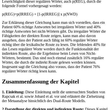
Leserichtigkeit dieser regulären Wörter, auch p(REG), durch die
folgende Formel vorhergesagt werden:
p(REG)=p(IRREG) + [1-p(IRREG)] x p(NWD)
Zur Erklärung dieser Gleichung kann man sich vorstellen, dass ein
Patient 60% richtige Antworten bei irregulären Wörter und 40%
richtige Antworten bei nicht-Wörtern gibt. Da irreguläre Wörter die
Fähigkeiten der direkten Route zeigen, kann man also davon
ausgehen, dass der Patient auch fähig ist 60% reguläre Wörter
richtig über die lexikalische Route zu lesen. Die fehlenden 40% für
das Lesen regulärer Worte werden durch die Funktionalität der
indirekten Route, also die Ergebnisse beim Lesen von Nicht-
Wörtern, bestimmt. Das sind noch einmal zusätzlich 16% reguläre
Wörter, die durch die indirekt Route gelesen werden können.
Insgesamt sagt die Gleichung also voraus, dass der Patient 76%
regulärer Wörter richtig lesen kann.
Zusammenfassung der Kapitel
1. Einleitung:
Diese Einleitung stellt die untersuchten Studien von
Rapcsak et al. sowie Jobard et al. vor und erläutert die Zielsetzung
der Metaanalyse hinsichtlich des Dual-Route Modells.
2.Darstellung der direkten und indirekten Route:
Dieses Kapitel