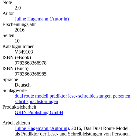
Note
2,0
Autor
Juline Hagemann (Autor:in)
Erscheinungsjahr
2016
Seiten
10
Katalognummer
V349103
ISBN (eBook)
9783668366978
ISBN (Buch)
9783668366985
Sprache
Deutsch
Schlagworte
dual
route
modell
prädiktor
lese-
schreibleistungen
personen
schriftsprachstörungen
Produktsicherheit
GRIN Publishing GmbH
Arbeit zitieren
Juline Hagemann (Autor:in)
, 2016, Das Dual Route Modell
als Prädiktor der Lese- und Schreibleistungen von Personen