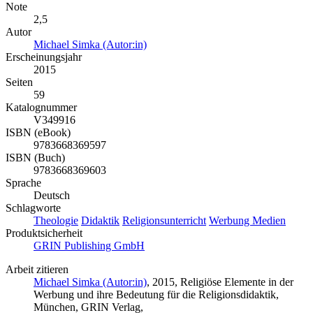
Note
2,5
Autor
Michael Simka (Autor:in)
Erscheinungsjahr
2015
Seiten
59
Katalognummer
V349916
ISBN (eBook)
9783668369597
ISBN (Buch)
9783668369603
Sprache
Deutsch
Schlagworte
Theologie
Didaktik
Religionsunterricht
Werbung Medien
Produktsicherheit
GRIN Publishing GmbH
Arbeit zitieren
Michael Simka (Autor:in)
, 2015, Religiöse Elemente in der
Werbung und ihre Bedeutung für die Religionsdidaktik,
München, GRIN Verlag,