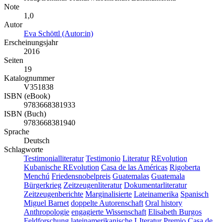
Note
1,0
Autor
Eva Schöttl (Autor:in)
Erscheinungsjahr
2016
Seiten
19
Katalognummer
V351838
ISBN (eBook)
9783668381933
ISBN (Buch)
9783668381940
Sprache
Deutsch
Schlagworte
Testimonialliteratur
Testimonio
Literatur
REvolution
Kubanische REvolution
Casa de las Américas
Rigoberta
Menchú
Friedensnobelpreis
Guatemalas
Guatemala
Bürgerkrieg
Zeitzeugenliteratur
Dokumentarliteratur
Zeitzeugenberichte
Marginalisierte
Lateinamerika
Spanisch
Miguel Barnet
doppelte Autorenschaft
Oral history
Anthropologie
engagierte Wissenschaft
Elisabeth Burgos
Feldforschung
lateinamerikanische LIteratur
Premio Casa de