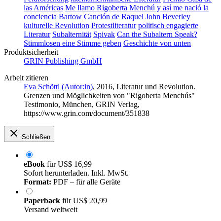
las Américas
Me llamo Rigoberta Menchú y así me nació la
conciencia
Bartow
Canción de Raquel
John Beverley
kulturelle Revolution
Protestliteratur
politisch engagierte
Literatur
Subalternität
Spivak
Can the Subaltern Speak?
Stimmlosen eine Stimme geben
Geschichte von unten
Produktsicherheit
GRIN Publishing GmbH
Arbeit zitieren
Eva Schöttl (Autor:in)
, 2016, Literatur und Revolution.
Grenzen und Möglichkeiten von "Rigoberta Menchús"
Testimonio, München, GRIN Verlag,
https://www.grin.com/document/351838
Schließen
eBook
für
US$ 16,99
Sofort herunterladen. Inkl. MwSt.
Format:
PDF – für alle Geräte
Paperback
für
US$ 20,99
Versand weltweit