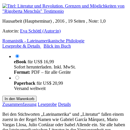
Hausarbeit (Hauptseminar) , 2016 , 19 Seiten , Note: 1,0
Autor:in:
Eva Schöttl (Autor:in)
Romanistik - Lateinamerikanische Philologie
Leseprobe & Details
Blick ins Buch
eBook
für
US$ 16,99
Sofort herunterladen. Inkl. MwSt.
Format:
PDF – für alle Geräte
Paperback
für
US$ 20,99
Versand weltweit
In den Warenkorb
Zusammenfassung
Leseprobe
Details
Bei den Stichworten „Lateinamerika“ und „Literatur“ fallen einem
zuerst in der Regel Namen wie Gabriel García Márquez, Mario
Vargas Llosa, Julio Cortázar oder Isabel Allende ein. Sie alle haben
der lateinamerikanischen Literatur in der Vergangenheit zur