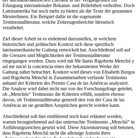
Erlangung internationaler Bekannt- und Beliebtheit verholfen. Doch
Lateinamerika hat noch mehr zu bieten als die Texte der genannten
MeisterInnen. Ein Beispiel dafür ist die sogenannte
Testimonialliteratur, welche Zeitzeugenberichte literarisch
verarbeitet.
Ziel dieser Arbeit ist es einleitend darzustellen, in welchem
historischen und politischen Kontext sich diese spezifisch
lateinamerikanische Gattung entwickelt hat. Anschließend soll auf
die Grenzen und Möglichkeiten der Testimonialliteratur
eingegangen werden. Dazu wird mit Me llamo Rigoberta Menchú y
así me nació la conciencia eines der bekanntesten Werke der
Gattung näher betrachtet. Konkret wird dieses von Elisabeth Burgos
und Rigoberta Menchú in Zusammenarbeit verfasste Testimonio
anhand der Kriterien des Premio Casa de las Américas analysiert.
Die Analyse wird dabei nicht nur von der Forschungsfrage geleitet,
ob „Menchús“ Testimonio die Kriterien erfüllt, sondern ebenso
davon, ob Testimonialliteratur generell den von der Casa de las
Américas an sie gestellten Ansprüchen gerecht werden kann.
Abschließend soll hier einführend noch kurz erläutert werden,
warum bezugnehmend auf das untersuchte Testimonio „Menchú“ in
Anführungszeichen gesetzt wird. Diese Akzentuierung soll betonen,
dass Rigoberta Menchú nicht die alleinige Autorin ihres