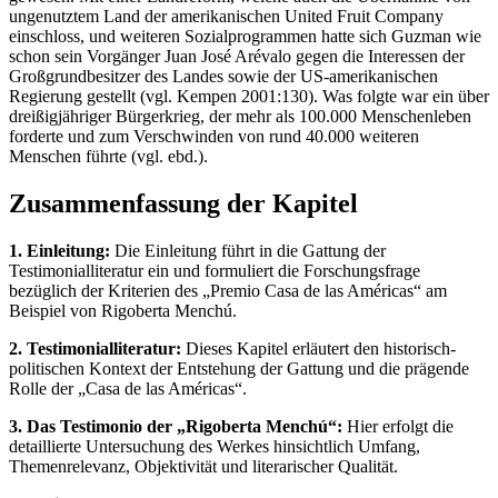
ungenutztem Land der amerikanischen United Fruit Company
einschloss, und weiteren Sozialprogrammen hatte sich Guzman wie
schon sein Vorgänger Juan José Arévalo gegen die Interessen der
Großgrundbesitzer des Landes sowie der US-amerikanischen
Regierung gestellt (vgl. Kempen 2001:130). Was folgte war ein über
dreißigjähriger Bürgerkrieg, der mehr als 100.000 Menschenleben
forderte und zum Verschwinden von rund 40.000 weiteren
Menschen führte (vgl. ebd.).
Zusammenfassung der Kapitel
1. Einleitung:
Die Einleitung führt in die Gattung der
Testimonialliteratur ein und formuliert die Forschungsfrage
bezüglich der Kriterien des „Premio Casa de las Américas“ am
Beispiel von Rigoberta Menchú.
2. Testimonialliteratur:
Dieses Kapitel erläutert den historisch-
politischen Kontext der Entstehung der Gattung und die prägende
Rolle der „Casa de las Américas“.
3. Das Testimonio der „Rigoberta Menchú“:
Hier erfolgt die
detaillierte Untersuchung des Werkes hinsichtlich Umfang,
Themenrelevanz, Objektivität und literarischer Qualität.