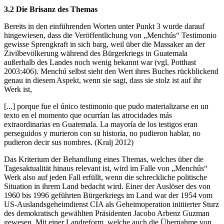
3.2 Die Brisanz des Themas
Bereits in den einführenden Worten unter Punkt 3 wurde darauf
hingewiesen, dass die Veröffentlichung von „Menchús“ Testimonio
gewisse Sprengkraft in sich barg, weil über die Massaker an der
Zivilbevölkerung während des Bürgerkriegs in Guatemala
außerhalb des Landes noch wenig bekannt war (vgl. Potthast
2003:406). Menchú selbst sieht den Wert ihres Buches rückblickend
genau in diesem Aspekt, wenn sie sagt, dass sie stolz ist auf ihr
Werk ist,
[...] porque fue el único testimonio que pudo materializarse en un
texto en el momento que ocurrían las atrocidades más
extraordinarias en Guatemala. La mayoría de los testigos eran
perseguidos y murieron con su historia, no pudieron hablar, no
pudieron decir sus nombres. (Kralj 2012)
Das Kriterium der Behandlung eines Themas, welches über die
Tagesaktualität hinaus relevant ist, wird im Falle von „Menchús“
Werk also auf jeden Fall erfüllt, wenn die schreckliche politische
Situation in ihrem Land bedacht wird. Einer der Auslöser des von
1960 bis 1996 geführten Bürgerkriegs im Land war der 1954 vom
US-Auslandsgeheimdienst CIA als Geheimoperation initiierter Sturz
des demokratisch gewählten Präsidenten Jacobo Arbenz Guzman
gewesen. Mit einer Landreform, welche auch die Übernahme von