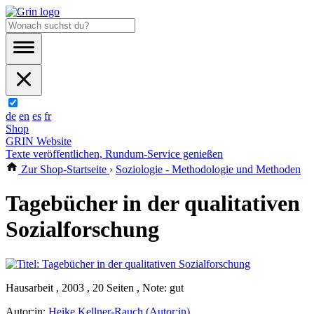
de
en
es
fr
Shop
GRIN Website
Texte veröffentlichen, Rundum-Service genießen
Zur Shop-Startseite
›
Soziologie - Methodologie und Methoden
Tagebücher in der qualitativen
Sozialforschung
Hausarbeit , 2003 , 20 Seiten , Note: gut
Autor:in:
Heike Kellner-Rauch (Autor:in)