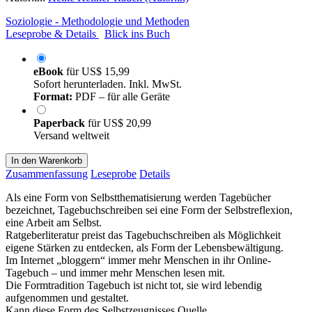
Soziologie - Methodologie und Methoden
Leseprobe & Details
Blick ins Buch
eBook
für
US$ 15,99
Sofort herunterladen. Inkl. MwSt.
Format:
PDF – für alle Geräte
Paperback
für
US$ 20,99
Versand weltweit
In den Warenkorb
Zusammenfassung
Leseprobe
Details
Als eine Form von Selbstthematisierung werden Tagebücher
bezeichnet, Tagebuchschreiben sei eine Form der Selbstreflexion,
eine Arbeit am Selbst.
Ratgeberliteratur preist das Tagebuchschreiben als Möglichkeit
eigene Stärken zu entdecken, als Form der Lebensbewältigung.
Im Internet „bloggern“ immer mehr Menschen in ihr Online-
Tagebuch – und immer mehr Menschen lesen mit.
Die Formtradition Tagebuch ist nicht tot, sie wird lebendig
aufgenommen und gestaltet.
Kann diese Form des Selbstzeugnisses Quelle