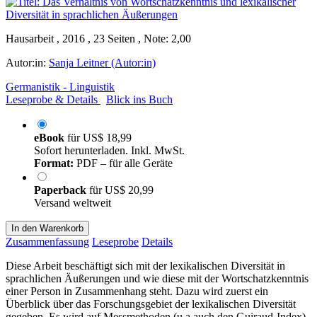
Hausarbeit , 2016 , 23 Seiten , Note: 2,00
Autor:in:
Sanja Leitner (Autor:in)
Germanistik - Linguistik
Leseprobe & Details
Blick ins Buch
eBook
für
US$ 18,99
Sofort herunterladen. Inkl. MwSt.
Format:
PDF – für alle Geräte
Paperback
für
US$ 20,99
Versand weltweit
In den Warenkorb
Zusammenfassung
Leseprobe
Details
Diese Arbeit beschäftigt sich mit der lexikalischen Diversität in
sprachlichen Äußerungen und wie diese mit der Wortschatzkenntnis
einer Person in Zusammenhang steht. Dazu wird zuerst ein
Überblick über das Forschungsgebiet der lexikalischen Diversität
gegeben. Es wird auf Messmethoden (u.a auch den Guiraud-Index)