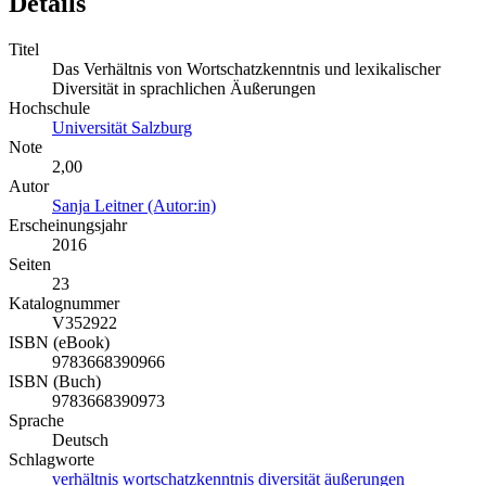
Details
Titel
Das Verhältnis von Wortschatzkenntnis und lexikalischer
Diversität in sprachlichen Äußerungen
Hochschule
Universität Salzburg
Note
2,00
Autor
Sanja Leitner (Autor:in)
Erscheinungsjahr
2016
Seiten
23
Katalognummer
V352922
ISBN (eBook)
9783668390966
ISBN (Buch)
9783668390973
Sprache
Deutsch
Schlagworte
verhältnis
wortschatzkenntnis
diversität
äußerungen