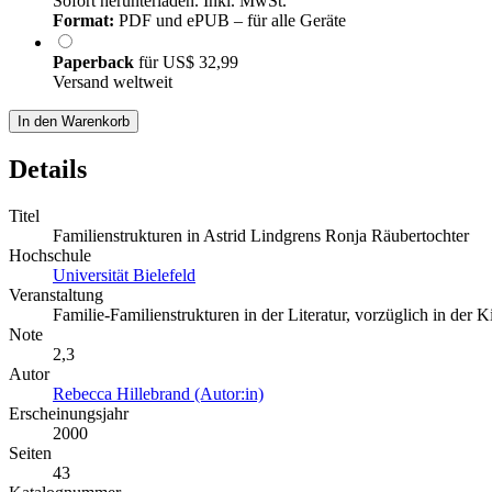
Sofort herunterladen. Inkl. MwSt.
Format:
PDF und ePUB – für alle Geräte
Paperback
für
US$ 32,99
Versand weltweit
In den Warenkorb
Details
Titel
Familienstrukturen in Astrid Lindgrens Ronja Räubertochter
Hochschule
Universität Bielefeld
Veranstaltung
Familie-Familienstrukturen in der Literatur, vorzüglich in der K
Note
2,3
Autor
Rebecca Hillebrand (Autor:in)
Erscheinungsjahr
2000
Seiten
43