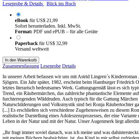
Leseprobe & Details
Blick ins Buch
eBook
für
US$ 21,99
Sofort herunterladen. Inkl. MwSt.
Format:
PDF und ePUB – für alle Geräte
Paperback
für
US$ 32,99
Versand weltweit
In den Warenkorb
Zusammenfassung
Leseprobe
Details
In unserer Arbeit befassen wir uns mit Astrid Lingren´s Kinderroma
Sjögren. Ein Jahr später, 1982, erscheint beim Hamburger Friedrich 
letztes literarisch bedeutsames Werk. Gattungsgemäß lässt es sich typ
Trend, ein Räubermärchen, das zahlreiche phantastische Elemente a
furchterregenden Wilddruden. Auch typisch für die Gattung Märchen ist 
Naturschilderungen und Volksmystik sind bei Ronja Räubertochter gan
[...] Es erschließen sich verschiedene Zugehensweisen zu diesem Rom
realistische Darstellung eines Adoleszenzprozesses, der eine Variante
Leben in der Natur und mit der Natur. Unser Augenmerk liegt allerd
„Ihr fragt immer soviel danach, was ich meine und was dahintersteckt.
mit meinen Büchern beabsichtige, ist, das Kind in mir selbst zufrie