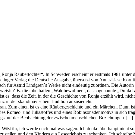
n „Ronja Räubertochter“. In Schweden erscheint er erstmals 1981 unte
Oetinger Verlag die Deutsche Ausgabe, übersetzt von Anna-Liese Kornitz
isch für Astrid Lindgren´s Werke nicht eindeutig zuordnen. Die Autorin
ufweist: Z.B. die fabelhaften „Waldbewohner“, das sogenannte „Dunke
es, dass die Zeit, in der die Geschichte von Ronja erzählt wird, nicht h
z in der skandinavischen Tradition anzusiedeln.
an. Zum einen ist es eine Räubergeschichte und ein Märchen. Dann ist
 des Romeo- und Juliastoffes und eines Robinsonadenmotivs in sich träg
ings auf der Beobachtung der zwischenmenschlichen Beziehungen. [...]
 Wißt ihr, ich werde euch mal was sagen. Ich denke überhaupt nicht sovi
denzustellen und den Kindern ein Leseerlebnis zu schenken. Ich schreib