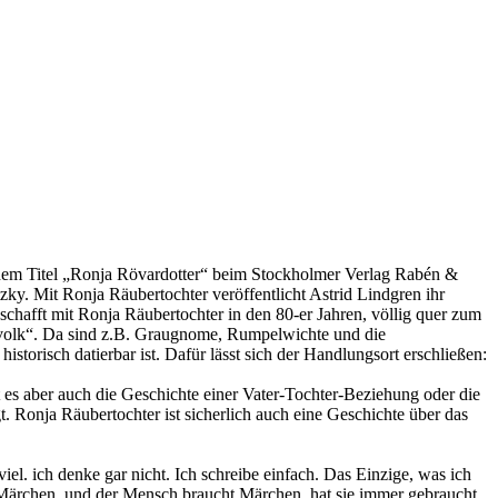
r dem Titel „Ronja Rövardotter“ beim Stockholmer Verlag Rabén &
ky. Mit Ronja Räubertochter veröffentlicht Astrid Lindgren ihr
 schafft mit Ronja Räubertochter in den 80-er Jahren, völlig quer zum
lvolk“. Da sind z.B. Graugnome, Rumpelwichte und die
istorisch datierbar ist. Dafür lässt sich der Handlungsort erschließen:
 es aber auch die Geschichte einer Vater-Tochter-Beziehung oder die
t. Ronja Räubertochter ist sicherlich auch eine Geschichte über das
el. ich denke gar nicht. Ich schreibe einfach. Das Einzige, was ich
e Märchen, und der Mensch braucht Märchen, hat sie immer gebraucht.