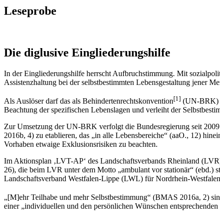
Leseprobe
Die diglusive Eingliederungshilfe
In der Eingliederungshilfe herrscht Aufbruchstimmung. Mit sozialpoli
Assistenzhaltung bei der selbstbestimmten Lebensgestaltung jener Men
[1]
Als Auslöser darf das als Behindertenrechtskonvention
(UN-BRK) be
Beachtung der spezifischen Lebenslagen und verleiht der Selbstbest
Zur Umsetzung der UN-BRK verfolgt die Bundesregierung seit 2009 ei
2016b, 4) zu etablieren, das „in alle Lebensbereiche“ (aaO., 12) hine
Vorhaben etwaige Exklusionsrisiken zu be­achten.
Im Aktionsplan ‚LVT-AP‘ des Landschaftsverbands Rheinland (LVR) 
26), die beim LVR unter dem Motto „ambulant vor stationär“ (ebd.) 
Landschaftsverband Westfalen-Lippe (LWL) für Nordrhein-Westfalen s
„[M]ehr Teilhabe und mehr Selbstbestimmung“ (BMAS 2016a, 2) sind
einer „individuellen und den persönlichen Wünschen entsprechende