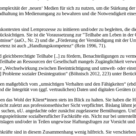
Komplexität der ‚neuen‘ Medien für sich zu nutzen, um die Stärkung de
e Grundhaltung im Medienumgang zu bewahren und die Notwendigkeit ein
kontexten sind Lernprozesse zu initiieren und/oder zu begleiten, die
cksichtigen. Sie ist die Voraussetzung zur "Teilhabe am Leben in der 
isse“ (aaO., Nr. 2) und die „Förderung der Verständigung mit der Umwe
etenz ist auch „Handlungskompetenz“ (Rein 1996, 71).
gleichberechtigte Teilhabe [..] zu fördern, Benachteiligungen zu ver
die Teilhabe an Ressourcen der Gesellschaft mangels Zugänglichkeit ve
der „Wechselwirkung zwischen Beeinträchtigung und umwelt- oder eins
le[r] Probleme sozialer Desintegration“ (Böhnisch 2012, 223) unter Ber
maßgeblich vom „umsichtigen Verhalten und den Fähigkeiten“ (ebd.) d
d die Integrität von (ggf. vertraulichen) Daten und digitalen Geräten 
 das Wohl der Klient*innen stets im Blick zu halten. Sie haben die Ho
nicht zuletzt aus professionsethischer Sicht verpflichtet. Bislang lähmt
uchen, uU. angedachte oder zunächst zugelassene Bemühungen. Unflexi
sspielräume sozialberuflicher Fachkräfte ein. Nicht nur bei unterstellt
lagen und/oder in Teilen ungewisse Haftungsfragen zur Vorsicht und ve
räfte sind in diesem Zusammenhang wenig hilfreich. Sie verschieben 