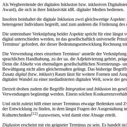
Als Wegbereitende der digitalen Inklusion bzw. inklusiven Digitalisi
Award), die sich in ihrer Inklusivität idR. digitaler Medien bedienen.
Insofern beinhaltet die digitale Inklusion zwei gleichwertige Aspekt
heterogener Individuen begreift, und zum anderen die Förderung de
Die untrennbare Verknüpfung beider Aspekte spricht für eine längs
digital unterschieden werden, ist das gesellschaftlich universelle Pr
Terminus‘ gefordert, der dieser Bedeutungsentwicklung Rechnung träg
Die Verwendung eines einzelnen Terminus‘ anstelle der Verknüpfung zw
sprachlichen Handhabung, zu der ua. die Adjektivierung gehört, präg
Denn die Abkehr von ehemaligen gesellschaftlichen Normierungs- un
Bewältigung nicht allen gleichermaßen gelingt. Das bisherige Begriffs
Zusatz
digital
(bzw.
inklusiv
) Raum lässt für weitere Formen und Au
digitalen Wandel zu einer mediadisierten digitalen Welt, sowie der g
Derzeit drohen zudem die Begriffe
Integration
und
Inklusion
im gesel
Verwendungen begünstigt werden. Einem solchen Konkurrenzverhält
Und nicht zuletzt hilft einer neuer Terminus etwaige Bedenken und Z
der Entwicklung zu finden, in dem längst Fragen der Ausgestaltung i
[12]
Kulturtechniken
zuzuweisen, wird damit eine Absage erteilt.
Diglusion
erscheint mir ein geigneter Terminus zu sein. Es handelt