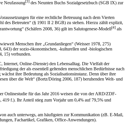
[3]
ive Neufassung
des Neunten Buchs Sozialgesetzbuch (SGB IX) zur
 Voraussetzungen für eine rechtliche Betreuung nach dem Vierten
 des Betreuten“ (§ 1901 II 2 BGB) zu stehen. Hierzu zählt explizit,
[4]
erantwortung“ (Schäfers 2008, 36) gilt im Salutogenese-Modell
als
nwieweit Menschen ihre „Grundanliegen“ (Weisser 1978, 275)
, 643) der sozio­-ökonomischen, -kulturellen und -biologischen
4, 15) verbunden.
nternet, Online-Dienste) den Lebensalltag. Die Vielfalt der
riedigung der als essentiell geltenden menschlichen Bedürfnisse nach
ächst ihre Bedeutung als Sozialisationsinstanz. Denn über ihre
esen über die Welt“ (Bortz/Döring 2006, 187) beruhenden Welt- und
rer Onlinestudie für das Jahr 2016 weisen die von der ARD/ZDF-
, 419 f.). Ihr Anteil stieg zum Vorjahr um 0,4% auf 79,5% und
 davon auch unterwegs, am häufigsten zur Kommunikation (zB. E-Mail,
dungen, Fachartikel, Grafiken, Office-Anwendungen).