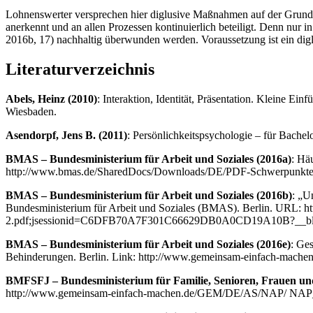
Lohnenswerter versprechen hier diglusive Maßnahmen auf der Grundla
anerkennt und an allen Prozessen kontinuierlich beteiligt. Denn n
2016b, 17) nachhaltig überwunden werden. Voraussetzung ist ein di
Literaturverzeichnis
Abels, Heinz (2010)
: Interaktion, Identität, Präsentation. Kleine E
Wiesbaden.
Asendorpf, Jens B. (2011)
: Persönlichkeitspsychologie – für Bachel
BMAS – Bundesministerium für Arbeit und Soziales (2016a)
: Hä
http://www.bmas.de/SharedDocs/Downloads/DE/PDF-Schwerpunkte/faq
BMAS – Bundesministerium für Arbeit und Soziales (2016b)
: „U
Bundesministerium für Arbeit und Soziales (BMAS). Berlin. URL: 
2.pdf;jsessionid=C6DFB70A7F301C66629DB0A0CD19A10B?__blob=pu
BMAS – Bundesministerium für Arbeit und Soziales (2016e)
: Ge
Behinderungen. Berlin. Link: http://www.gemeinsam-einfach-mach
BMFSFJ – Bundesministerium für Familie, Senioren, Frauen un
http://www.gemeinsam-einfach-machen.de/GEM/DE/AS/NAP/ NAP_20