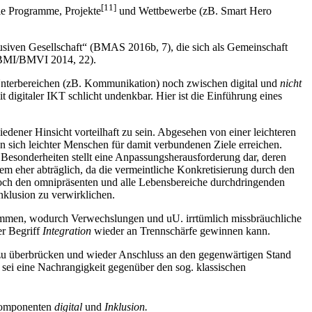
[11]
ale Programme, Projekte
und Wettbewerbe (zB. Smart Hero
klusiven Gesellschaft“ (BMAS 2016b, 7), die sich als Gemeinschaft
I/BMI/BMVI 2014, 22).
 Unterbereichen (zB. Kommunikation) noch zwischen digital und
nicht
t digitaler IKT schlicht undenkbar. Hier ist die Einführung eines
edener Hinsicht vorteilhaft zu sein. Abgesehen von einer leichteren
n sich leichter Menschen für damit verbundenen Ziele erreichen.
esonderheiten stellt eine Anpassungsherausforderung dar, deren
 dem eher abträglich, da die vermeintliche Konkretisierung durch den
och den omnipräsenten und alle Lebensbereiche durchdringenden
nklusion zu verwirklichen.
immen, wodurch Verwechslungen und uU. irrtümlich missbräuchliche
r Begriff
Integration
wieder an Trennschärfe gewinnen kann.
n, zu überbrücken und wieder Anschluss an den gegenwärtigen Stand
sei eine Nachrangigkeit gegenüber den sog. klassischen
skomponenten
digital
und
Inklusion.