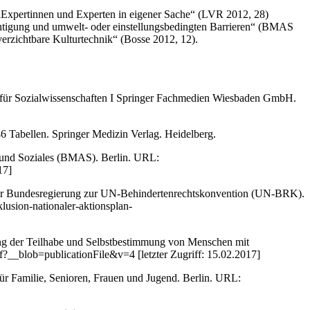
 „Expertinnen und Experten in eigener Sache“ (LVR 2012, 28)
chtigung und umwelt- oder einstellungsbedingten Barrieren“ (BMAS
rzichtbare Kulturtechnik“ (Bosse 2012, 12).
rlag für Sozialwissenschaften I Springer Fachmedien Wiesbaden GmbH.
46 Tabellen. Springer Medizin Verlag. Heidelberg.
t und Soziales (BMAS). Berlin. URL:
17]
0 der Bundesregierung zur UN-Behindertenrechtskonvention (UN-BRK).
sion-nationaler-aktionsplan-
ung der Teilhabe und Selbstbestimmung von Menschen mit
blob=publicationFile&v=4 [letzter Zugriff: 15.02.2017]
für Familie, Senioren, Frauen und Jugend. Berlin. URL: