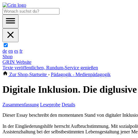
de
en
es
fr
Shop
GRIN Website
Texte veröffentlichen, Rundum-Service genießen
Zur Shop-Startseite
›
Pädagogik - Medienpädagogik
Digitale Inklusion. Die diglusiv
Zusammenfassung
Leseprobe
Details
Dieser Essay beschreibt den momentanen Stand von digitaler Inklusion 
In der Eingliederungshilfe herrscht Aufbruchstimmung. Mit sozialpoli
Assistenzhaltung bei der selbstbestimmten Lebensgestaltung jener Men