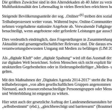
Die größten Zuwächse sind in den Altersdekaden ab 40 Jahre zu verze
Multifunktionalität den Lebensalltag in vielen Bereichen erleichter
[6]
Steigende Bevölkerungsanteile der sog. ‚Onliner‘
treiben den sozia
Teilhabeprozessen weiter voran. Während bspw. Online-Communities
nehmen vorgehaltene stationäre Angebote ab. Verwaisende Fußgängerzo
benachteiligt, wenn angebotene oder geforderte Leistungen gar aussc
Dies verdeutlich eindringlich, dass Fragestellungen in Zusammenha
Aktualität und gesamtgesellschaftlicher Relevanz sind. Die daraus 
verantwortungsbewussten Umgang mit Medien zu befähigen (LfM 2017,
Als „digitale Kluft“ oder „digitale Spaltung“ wird oft das Ausmaß de
zur digitalen Welt bezeichnet. Sofern Menschen sich nicht explizit fü
strukturellen Gegebenheiten oder in förderungsbedürftiger „Medien
gelten.
Mit den Maßnahmen der ‚Digitalen Agenda 2014-2017‘ strebt die Bund
teilhabebezogen „von allen gesellschaftlichen Gruppen angenommen und
Niemand, auch ressourcenbenachteiligte Personengruppen oder Menschen
und Weiterbildung ist entgegen zu wirken.
Hier setzt auch der gesetzliche Auftrag der Landesmedienanstalten b
„selbstbestimmt“ (ebd.), „gleichberechtigt und barrierearm“ (Brautmei