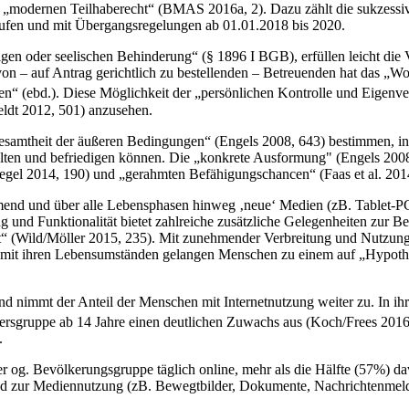
m „modernen Teilhaberecht“ (BMAS 2016a, 2). Dazu zählt die sukzess
tufen und mit Übergangsregelungen ab 01.01.2018 bis 2020.
igen oder seelischen Behinderung“ (§ 1896 I BGB), erfüllen leicht die
n – auf Antrag gerichtlich zu bestellenden – Betreuenden hat das „Wohl
en“ (ebd.). Diese Möglichkeit der „persönlichen Kontrolle und Eigenv
eldt 2012, 501) anzusehen.
esamtheit der äußeren Bedingungen“ (Engels 2008, 643) bestimmen, i
falten und befriedigen können. Die „konkrete Ausformung" (Engels 2008
iegel 2014, 190) und „gerahmten Befähigungschancen“ (Faas et al. 201
d und über alle Lebensphasen hinweg ‚neue‘ Medien (zB. Tablet-PC, I
und Funktionalität bietet zahlreiche zusätzliche Gelegenheiten zur Bef
 (Wild/Möller 2015, 235). Mit zunehmender Verbreitung und Nutzung w
ng mit ihren Lebensumständen gelangen Menschen zu einem auf „Hypoth
d nimmt der Anteil der Menschen mit Internetnutzung weiter zu. In ih
tersgruppe ab 14 Jahre einen deutlichen Zuwachs aus (Koch/Frees 2016
.
er og. Bevöl­kerungsgruppe täglich online, mehr als die Hälfte (57%)
und zur Mediennutzung (zB. Bewegtbilder, Dokumente, Nachrichtenmel