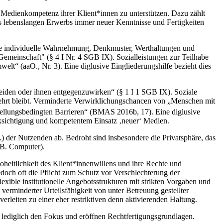
r Medienkompetenz ihrer Klient*innen zu unterstützen. Dazu zählt
es lebenslangen Erwerbs immer neuer Kenntnisse und Fertigkeiten
 die individuelle Wahrnehmung, Denkmuster, Werthaltungen und
Gemeinschaft" (§ 4 I Nr. 4 SGB IX). Sozialleistungen zur Teilhabe
lt“ (aaO., Nr. 3). Eine diglusive Eingliederungshilfe bezieht dies
meiden oder ihnen entgegenzuwirken“ (§ 1 I 1 SGB IX). Soziale
rwehrt bleibt. Verminderte Verwirklichungschancen von „Menschen mit
tellungsbedingten Barrieren“ (BMAS 2016b, 17). Eine diglusive
ücksichtigung und kompetentem Einsatz ‚neuer‘ Medien.
er Nutzenden ab. Bedroht sind insbesondere die Privatsphäre, das
(zB. Computer).
heitlichkeit des Klient*innenwillens und ihre Rechte und
 jedoch oft die Pflicht zum Schutz vor Verschlechterung der
ble institutionelle Angebotsstrukturen mit strikten Vorgaben und
 verminderter Urteilsfähigkeit von unter Betreuung gestellter
rleiten zu einer eher restriktiven denn aktivierenden Haltung.
lediglich den Fokus und eröffnen Rechtfertigungsgrundlagen.