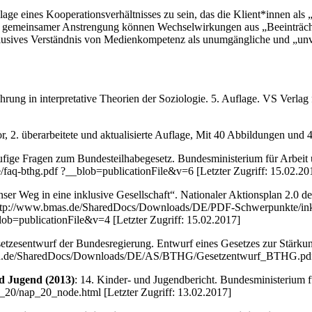
ge eines Kooperationsverhältnisses zu sein, das die Klient*innen als
ur in gemeinsamer Anstrengung können Wechselwirkungen aus „Beeinträ
glusives Verständnis von Medienkompetenz als unumgängliche und „unve
inführung in interpretative Theorien der Soziologie. 5. Auflage. VS Ve
or, 2. überarbeitete und aktualisierte Auflage, Mit 40 Abbildungen und 
ufige Fragen zum Bundesteilhabegesetz. Bundesministerium für Arbei
-bthg.pdf ?__blob=publicationFile&v=6 [Letzter Zugriff: 15.02.20
nser Weg in eine inklusive Gesellschaft“. Nationaler Aktionsplan 2.
http://www.bmas.de/SharedDocs/Downloads/DE/PDF-Schwerpunkte/inklu
blicationFile&v=4 [Letzter Zugriff: 15.02.2017]
setzesentwurf der Bundesregierung. Entwurf eines Gesetzes zur Stärk
en.de/SharedDocs/Downloads/DE/AS/BTHG/Gesetzentwurf_BTHG.pdf?__
d Jugend (2013)
: 14. Kinder- und Jugendbericht. Bundesministerium 
/nap_20_node.html [Letzter Zugriff: 13.02.2017]