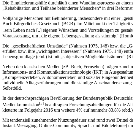
Die Eingliederungshilfe durchläuft einen Wandlungsprozess zu eine
„Rehabilitation und Teilhabe behinderter Menschen“ in drei Reforms
Volljährige Menschen mit Behinderung, insbesondere mit einer „geist
Buch Bürgerliches Gesetzbuch (BGB). Im Mittelpunkt der Tätigkeit vo
„sein Leben nach [..] eigenen Wünschen und Vorstellungen zu gestalt
Voraussetzung, um „die eigene Lebensgestaltung als stimmig“ (Homf
Die „gesellschaftlichen Umstände“ (Nahnsen 1975, 148) bzw. die „G
erfüllen bzw. ihre „wichtigsten Interessen“ (Nahnsen 1975, 148) ent
Lebensgrundlage (ebd.) ist mit „subjektiven Möglichkeitsräumen“ (R
Neben den klassischen Medien (zB. Buch, Fernsehen) prägen zunehmen
Informations- und Kommunikationstechnologie (IKT) in Ausgestaltung 
„Kompetenzerleben, Autonomieerleben und sozialer Eingebundenheit“
individuelle Alltagserfahrungen und die ständige Auseinandersetzu
Selbstbild.
In der deutschsprachigen Bevölkerung der Bundesrepublik Deutschlan
[5]
Medienkommission
beauftragten Forschungsabtei­lungen für die Al
kletterte im Folgejahr 2016 um weitere 4% auf nunmehr 83,8% (ebd.)
Mit tendenziell zunehmender Nutzungsdauer sind rund zwei Drittel d
Instant-Messaging, Online-Community, Sprach- und Bildtelefonie) 