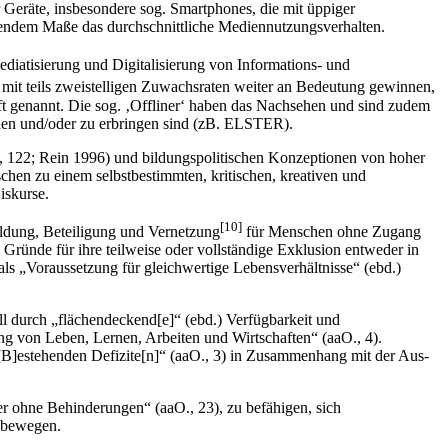
 Geräte, insbesondere sog. Smartphones, die mit üppiger
ehmendem Maße das durchschnittliche Mediennutzungsverhalten.
iatisierung und Digitalisierung von Informations- und
mit teils zweistelligen Zuwachsraten weiter an Bedeutung gewinnen,
ft genannt. Die sog. ‚Offliner‘ haben das Nachsehen und sind zudem
ehen und/oder zu erbringen sind (zB. ELSTER).
 122; Rein 1996) und bildungspolitischen Konzeptionen von hoher
hen zu einem selbstbestimmten, kritischen, kreativen und
iskurse.
[10]
ildung, Beteiligung und Vernetzung
für Menschen ohne Zugang
e Gründe für ihre teilweise oder vollständige Exklusion entweder in
s „Voraussetzung für gleichwertige Lebensverhältnisse“ (ebd.)
l durch „flächendeckend[e]“ (ebd.) Verfügbarkeit und
ung von Leben, Lernen, Arbeiten und Wirtschaften“ (aaO., 4).
„[B]estehenden Defizi­te[n]“ (aaO., 3) in Zusammenhang mit der Aus-
er ohne Behinderungen“ (aaO., 23), zu befähigen, sich
u bewegen.