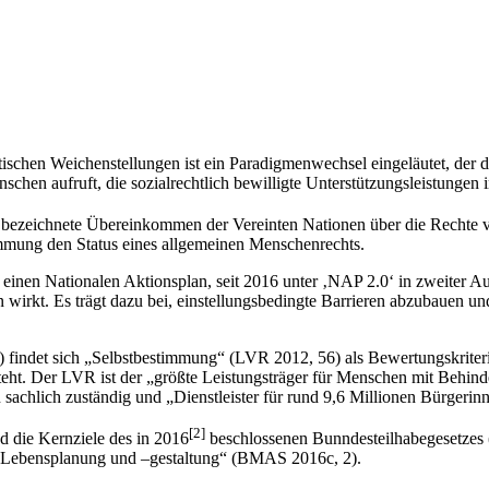
tischen Weichenstellungen ist ein Paradigmenwechsel eingeläutet, der 
schen aufruft, die sozialrechtlich bewilligte Unterstützungsleistunge
zeichnete Übereinkommen der Vereinten Nationen über die Rechte von
immung den Status eines allgemeinen Menschenrechts.
nen Nationalen Aktionsplan, seit 2016 unter ‚NAP 2.0‘ in zweiter Aufl
in wirkt. Es trägt dazu bei, einstellungsbedingte Barrieren abzubauen 
findet sich „Selbstbestimmung“ (LVR 2012, 56) als Bewertungskriteri
steht. Der LVR ist der „größte Leistungsträger für Menschen mit Behi
achlich zuständig und „Dienstleister für rund 9,6 Millionen Bürgerin
[2]
 die Kernziele des in 2016
beschlossenen Bunndesteilhabegesetzes 
n Lebensplanung und –gestaltung“ (BMAS 2016c, 2).