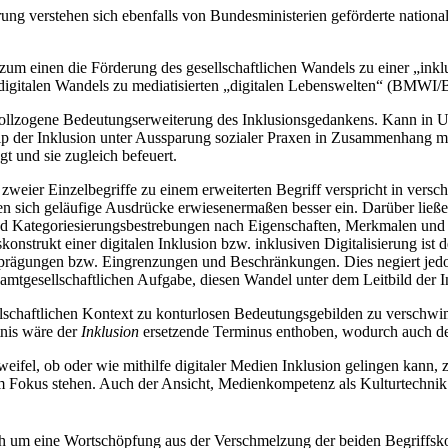
erung verstehen sich ebenfalls von Bundesministerien geförderte nation
e: zum einen die Förderung des gesellschaftlichen Wandels zu einer „in
s digitalen Wandels zu mediatisierten „digitalen Lebenswelten“ (BMW
t vollzogene Bedeutungserweiterung des Inklusionsgedankens. Kann in
inzip der Inklusion unter Aussparung sozialer Praxen in Zusammenhang mi
t und sie zugleich befeuert.
eier Einzelbegriffe zu einem erweiterten Begriff verspricht in verschi
en sich geläufige Ausdrücke erwiesenermaßen besser ein. Darüber ließe
d Kategoriesierungsbestrebungen nach Eigenschaften, Merkmalen und B
konstrukt einer digitalen Inklusion bzw. inklusiven Digitalisierung ist
sprägungen bzw. Eingrenzungen und Beschränkungen. Dies negiert jed
esamtgesellschaftlichen Aufgabe, diesen Wandel unter dem Leitbild der I
lschaftlichen Kontext zu konturlosen Bedeutungsgebilden zu verschw
nis wäre der
Inklusion
ersetzende Terminus enthoben, wodurch auch de
weifel, ob oder wie mithilfe digitaler Medien Inklusion gelingen kan
m Fokus stehen. Auch der Ansicht, Medienkompetenz als Kulturtechnik 
 sich um eine Wortschöpfung aus der Verschmelzung der beiden Begriff