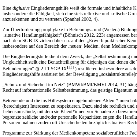
Eine
diglusive
Eingliederungshilfe weiß die formale und inhaltliche 
insbesondere die Fähigkeit, sich eine stets reflexive und kritisch
anzuerkennen und zu vertreten (Spanhel 2002, 4).
Zur Überforderungsprophylaxe in Betreuungs- und (Weiter-) Bildungs
„situative Handlungsfähigkeit“ (Böhnisch 2012, 223) angemessen berü
nach dem SGB IX zielen daher ua. auf den „Erwerb praktischer Kenntn
insbesondere auf den Bereich der ‚neuen‘ Medien, denn Medienkomp
Die Eingliederungshilfe dient dem Zweck, die „Selbstbestimmung und 
Ungleichheit stellt eine Benachteiligung für diejenigen dar, denen 
[13]
Behinderungen“ (§ 2 I 1 SGB IX
) resultieren insbesondere aus 
Eingliederungshilfe assistiert bei der Bewältigung „sozialstrukturel
„Schutz und Sicherheit im Netz“ (BMWI/BMI/BMVI 2014, 31) hängen 
Recht auf informationelle Selbstbestimmung, das geistige Eigentum un
Betreuende und die ins Hilfesystem eingebundenen Akteur*innen haben
(berechtigten) Interessen zu respektieren. Dazu sind sie rechtlich und 
Lebensumstände, mit dem sie Klient*innen vor Schaden zu bewahren s
begrenzte zeitliche und/oder personelle Kapazitäten engen die Handlung
Personen mahnen zudem oft Unsicherheiten bezüglich situativer Rechts
Programme zur Stärkung der Medienkompetenz sozialberuflicher Fachk