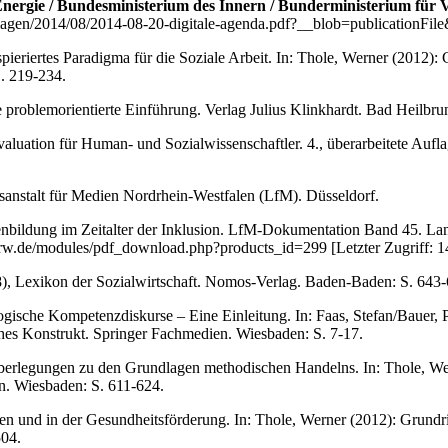
gie / Bundesministerium des Innern / Bunderministerium für Ver
agen/2014/08/2014-08-20-digitale-agenda.pdf?__blob=publicationFile&
spieriertes Paradigma für die Soziale Arbeit. In: Thole, Werner (2012)
S. 219-234.
ne problemorientierte Einführung. Verlag Julius Klinkhardt. Bad Heilbru
uation für Human- und Sozialwissenschaftler. 4., überarbeitete Aufl
sanstalt für Medien Nordrhein-Westfalen (LfM). Düsseldorf.
bildung im Zeitalter der Inklusion. LfM-Dokumentation Band 45. Land
m-nrw.de/modules/pdf_download.php?products_id=299 [Letzter Zugriff: 
08), Lexikon der Sozialwirtschaft. Nomos-Verlag. Baden-Baden: S. 643-
ogische Kompetenzdiskurse – Eine Einleitung. In: Faas, Stefan/Bauer, 
ches Konstrukt. Springer Fachmedien. Wiesbaden: S. 7-17.
rlegungen zu den Grundlagen methodischen Handelns. In: Thole, Wern
n. Wiesbaden: S. 611-624.
en und in der Gesundheitsförderung. In: Thole, Werner (2012): Grundr
504.