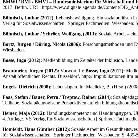
BMWI / BMI / BMVI – Bundesministerium für Wirtschaft und Ener
2017. Berlin. URL: https://www.digitale-agenda.de/Content/DE/_Anl
Böhnisch, Lothar (2012)
: Lebensbewältigung. Ein sozialpolitisch in
Verlag für Sozialwissenschaften | Springer Fachmedien. Wiesbaden: 
Böhnisch, Lothar / Schröer, Wolfgang (2013)
: Soziale Arbeit – ei
Bortz, Jürgen / Döring, Nicola (2006):
Forschungsmethoden und Eval
Wiesbaden.
Bosse, Ingo (2012):
Medienbildung im Zeitalter der Inklusion. Lande
Brautmeier, Jürgen (2012):
Vorwort. In:
Bosse, Ingo (2012):
Medien
Anstalt öffentlichen Rechts. Düsseldorf. http://lfmpublikationen.lf
Engels, Dietrich (2008)
: Lebenslagen. In: Maelicke, B. (Hrsg.) (20
Faas, Stefan / Bauer, Petra / Treptow, Rainer (2014)
: Sozialpädag
Teilhabe. Sozialpädagogische Perspektiven auf ein bildungstheoretis
Heiner, Maja (2012)
: Handlungskompetenz und Handlungstypen. Übe
4. Auflage. VS Verlag für Sozialwissenschaften | Springer Fachmedie
Homfeldt. Hans-Günther (2012)
: Soziale Arbeit im Gesundheitswes
für Sozialwissenschaften | Springer Fachmedien. Wiesbaden: S. 489-