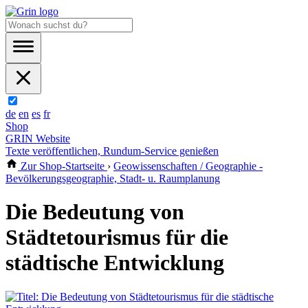
de
en
es
fr
Shop
GRIN Website
Texte veröffentlichen, Rundum-Service genießen
Zur Shop-Startseite
›
Geowissenschaften / Geographie -
Bevölkerungsgeographie, Stadt- u. Raumplanung
Die Bedeutung von
Städtetourismus für die
städtische Entwicklung