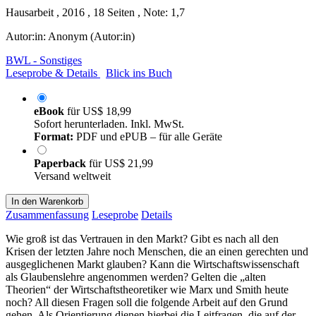
Hausarbeit , 2016 , 18 Seiten , Note: 1,7
Autor:in:
Anonym (Autor:in)
BWL - Sonstiges
Leseprobe & Details
Blick ins Buch
eBook
für
US$ 18,99
Sofort herunterladen. Inkl. MwSt.
Format:
PDF und ePUB – für alle Geräte
Paperback
für
US$ 21,99
Versand weltweit
In den Warenkorb
Zusammenfassung
Leseprobe
Details
Wie groß ist das Vertrauen in den Markt? Gibt es nach all den
Krisen der letzten Jahre noch Menschen, die an einen gerechten und
ausgeglichenen Markt glauben? Kann die Wirtschaftswissenschaft
als Glaubenslehre angenommen werden? Gelten die „alten
Theorien“ der Wirtschaftstheoretiker wie Marx und Smith heute
noch? All diesen Fragen soll die folgende Arbeit auf den Grund
gehen. Als Orientierung dienen hierbei die Leitfragen, die auf der