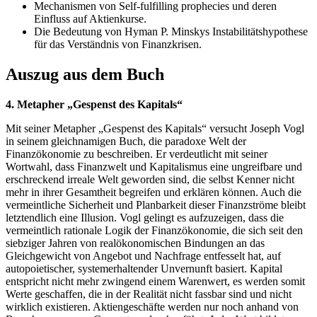
Mechanismen von Self-fulfilling prophecies und deren
Einfluss auf Aktienkurse.
Die Bedeutung von Hyman P. Minskys Instabilitätshypothese
für das Verständnis von Finanzkrisen.
Auszug aus dem Buch
4. Metapher „Gespenst des Kapitals“
Mit seiner Metapher „Gespenst des Kapitals“ versucht Joseph Vogl
in seinem gleichnamigen Buch, die paradoxe Welt der
Finanzökonomie zu beschreiben. Er verdeutlicht mit seiner
Wortwahl, dass Finanzwelt und Kapitalismus eine ungreifbare und
erschreckend irreale Welt geworden sind, die selbst Kenner nicht
mehr in ihrer Gesamtheit begreifen und erklären können. Auch die
vermeintliche Sicherheit und Planbarkeit dieser Finanzströme bleibt
letztendlich eine Illusion. Vogl gelingt es aufzuzeigen, dass die
vermeintlich rationale Logik der Finanzökonomie, die sich seit den
siebziger Jahren von realökonomischen Bindungen an das
Gleichgewicht von Angebot und Nachfrage entfesselt hat, auf
autopoietischer, systemerhaltender Unvernunft basiert. Kapital
entspricht nicht mehr zwingend einem Warenwert, es werden somit
Werte geschaffen, die in der Realität nicht fassbar sind und nicht
wirklich existieren. Aktiengeschäfte werden nur noch anhand von