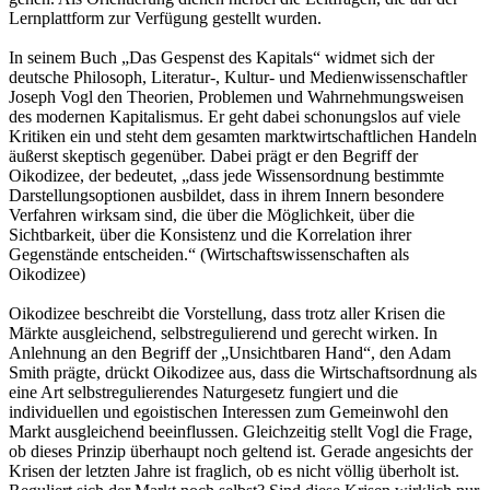
Lernplattform zur Verfügung gestellt wurden.
In seinem Buch „Das Gespenst des Kapitals“ widmet sich der
deutsche Philosoph, Literatur-, Kultur- und Medienwissenschaftler
Joseph Vogl den Theorien, Problemen und Wahrnehmungsweisen
des modernen Kapitalismus. Er geht dabei schonungslos auf viele
Kritiken ein und steht dem gesamten marktwirtschaftlichen Handeln
äußerst skeptisch gegenüber. Dabei prägt er den Begriff der
Oikodizee, der bedeutet, „dass jede Wissensordnung bestimmte
Darstellungsoptionen ausbildet, dass in ihrem Innern besondere
Verfahren wirksam sind, die über die Möglichkeit, über die
Sichtbarkeit, über die Konsistenz und die Korrelation ihrer
Gegenstände entscheiden.“ (Wirtschaftswissenschaften als
Oikodizee)
Oikodizee beschreibt die Vorstellung, dass trotz aller Krisen die
Märkte ausgleichend, selbstregulierend und gerecht wirken. In
Anlehnung an den Begriff der „Unsichtbaren Hand“, den Adam
Smith prägte, drückt Oikodizee aus, dass die Wirtschaftsordnung als
eine Art selbstregulierendes Naturgesetz fungiert und die
individuellen und egoistischen Interessen zum Gemeinwohl den
Markt ausgleichend beeinflussen. Gleichzeitig stellt Vogl die Frage,
ob dieses Prinzip überhaupt noch geltend ist. Gerade angesichts der
Krisen der letzten Jahre ist fraglich, ob es nicht völlig überholt ist.