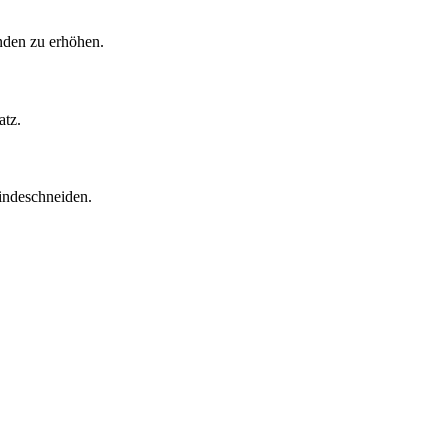
enden zu erhöhen.
atz.
indeschneiden.