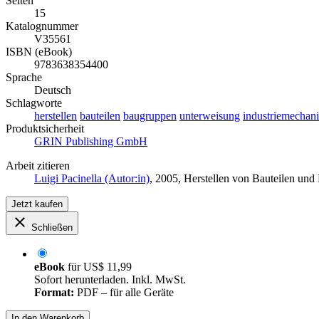
Seiten
15
Katalognummer
V35561
ISBN (eBook)
9783638354400
Sprache
Deutsch
Schlagworte
herstellen
bauteilen
baugruppen
unterweisung
industriemechani
Produktsicherheit
GRIN Publishing GmbH
Arbeit zitieren
Luigi Pacinella (Autor:in)
, 2005, Herstellen von Bauteilen un
Jetzt kaufen
Schließen
eBook
für
US$ 11,99
Sofort herunterladen. Inkl. MwSt.
Format:
PDF – für alle Geräte
In den Warenkorb