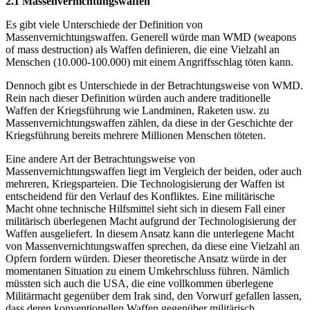
2.1 Massenvernichtungswaffen
Es gibt viele Unterschiede der Definition von
Massenvernichtungswaffen. Generell würde man WMD (weapons
of mass destruction) als Waffen definieren, die eine Vielzahl an
Menschen (10.000-100.000) mit einem Angriffsschlag töten kann.
Dennoch gibt es Unterschiede in der Betrachtungsweise von WMD.
Rein nach dieser Definition würden auch andere traditionelle
Waffen der Kriegsführung wie Landminen, Raketen usw. zu
Massenvernichtungswaffen zählen, da diese in der Geschichte der
Kriegsführung bereits mehrere Millionen Menschen töteten.
Eine andere Art der Betrachtungsweise von
Massenvernichtungswaffen liegt im Vergleich der beiden, oder auch
mehreren, Kriegsparteien. Die Technologisierung der Waffen ist
entscheidend für den Verlauf des Konfliktes. Eine militärische
Macht ohne technische Hilfsmittel sieht sich in diesem Fall einer
militärisch überlegenen Macht aufgrund der Technologisierung der
Waffen ausgeliefert. In diesem Ansatz kann die unterlegene Macht
von Massenvernichtungswaffen sprechen, da diese eine Vielzahl an
Opfern fordern würden. Dieser theoretische Ansatz würde in der
momentanen Situation zu einem Umkehrschluss führen. Nämlich
müssten sich auch die USA, die eine vollkommen überlegene
Militärmacht gegenüber dem Irak sind, den Vorwurf gefallen lassen,
dass deren konventionellen Waffen gegenüber militärisch