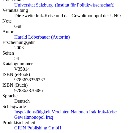
Universität Salzburg (Institut für Politikwissenschaft)
Veranstaltung
Die zweite Irak-Krise und das Gewaltmonopol der UNO
Note
Gut
Autor
Harald Löberbauer (Autor:in)
Erscheinungsjahr
2003
Seiten
54
Katalognummer
V35814
ISBN (eBook)
9783638356237
ISBN (Buch)
9783638704861
Sprache
Deutsch
Schlagworte
Inspektionstätigkeit
Vereinten
Nationen
Irak
Irak-Krise
Gewaltmonopol
Iraq
Produktsicherheit
GRIN Publishing GmbH