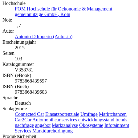
Hochschule
FOM Hochschule für Oekonomie & Management
gemeinnützige GmbH, Köln
Note
1,7
Autor
Antonio D'Imperio (Autor:in)
Erscheinungsjahr
2015
Seiten
103
Katalognummer
V358781
ISBN (eBook)
9783668439597
ISBN (Buch)
9783668439603
Sprache
Deutsch
Schlagworte
Connected Car
Einsatzpotenziale
Umfrage
Marktchancen
Car2Car
Automobil
car services
entwicklungsstand
trends
nachfrage
angebot
Marktanalyse
Ökosysteme
Infotainment
Services
Marktdurchdringung
Produktsicherheit