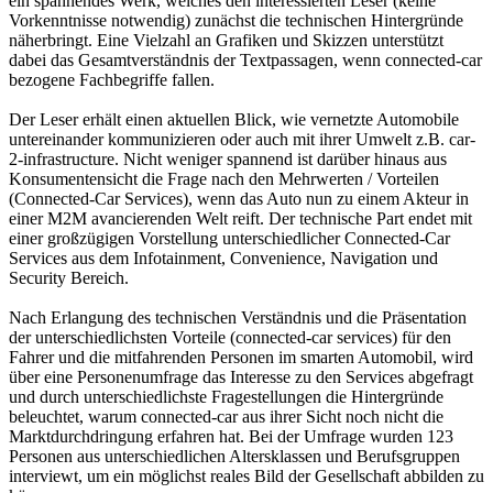
ein spannendes Werk, welches den interessierten Leser (keine
Vorkenntnisse notwendig) zunächst die technischen Hintergründe
näherbringt. Eine Vielzahl an Grafiken und Skizzen unterstützt
dabei das Gesamtverständnis der Textpassagen, wenn connected-car
bezogene Fachbegriffe fallen.
Der Leser erhält einen aktuellen Blick, wie vernetzte Automobile
untereinander kommunizieren oder auch mit ihrer Umwelt z.B. car-
2-infrastructure. Nicht weniger spannend ist darüber hinaus aus
Konsumentensicht die Frage nach den Mehrwerten / Vorteilen
(Connected-Car Services), wenn das Auto nun zu einem Akteur in
einer M2M avancierenden Welt reift. Der technische Part endet mit
einer großzügigen Vorstellung unterschiedlicher Connected-Car
Services aus dem Infotainment, Convenience, Navigation und
Security Bereich.
Nach Erlangung des technischen Verständnis und die Präsentation
der unterschiedlichsten Vorteile (connected-car services) für den
Fahrer und die mitfahrenden Personen im smarten Automobil, wird
über eine Personenumfrage das Interesse zu den Services abgefragt
und durch unterschiedlichste Fragestellungen die Hintergründe
beleuchtet, warum connected-car aus ihrer Sicht noch nicht die
Marktdurchdringung erfahren hat. Bei der Umfrage wurden 123
Personen aus unterschiedlichen Altersklassen und Berufsgruppen
interviewt, um ein möglichst reales Bild der Gesellschaft abbilden zu