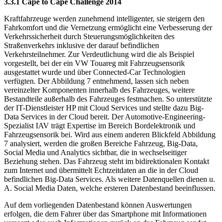
3.3.1 Cape to Cape Challenge 2014
Kraftfahrzeuge werden zunehmend intelligenter, sie steigern den
Fahrkomfort und die Vernetzung ermöglicht eine Verbesserung der
Verkehrssicherheit durch Steuerungsmöglichkeiten des
Straßenverkehrs inklusive der darauf befindlichen
Verkehrsteilnehmer. Zur Verdeutlichung wird die
als Beispiel
vorgestellt, bei der ein VW Touareg mit Fahrzeugsensorik
ausgestattet wurde und über Connected-Car Technologien
verfügten. Der Abbildung 7 entnehmend, lassen sich neben
vereinzelter Komponenten innerhalb des Fahrzeuges, weitere
Bestandteile außerhalb des Fahrzeuges festmachen. So unterstützte
der IT-Dienstleister HP mit Cloud Services und stellte dazu Big-
Data Services in der Cloud bereit. Der Automotive-Engineering-
Spezialist IAV trägt Expertise im Bereich Bordelektronik und
Fahrzeugsensorik bei. Wird aus einem anderen Blickfeld Abbildung
7 analysiert, werden die großen Bereiche Fahrzeug, Big-Data,
Social Media und Analytics sichtbar, die in wechselseitiger
Beziehung stehen. Das Fahrzeug steht im bidirektionalen Kontakt
zum Internet und übermittelt Echtzeitdaten an die in der Cloud
befindlichen Big-Data Services. Als weitere Datenquellen dienen u.
A. Social Media Daten, welche ersteren Datenbestand beeinflussen.
Auf dem vorliegenden Datenbestand können Auswertungen
erfolgen, die dem Fahrer über das Smartphone mit Informationen