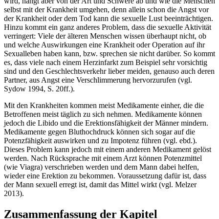
wird, hängt aber von der Art und Schwere ab und wie die Menschen
selbst mit der Krankheit umgehen, denn allein schon die Angst vor
der Krankheit oder dem Tod kann die sexuelle Lust beeinträchtigen.
Hinzu kommt ein ganz anderes Problem, dass die sexuelle Aktivität
verringert: Viele der älteren Menschen wissen überhaupt nicht, ob
und welche Auswirkungen eine Krankheit oder Operation auf ihr
Sexualleben haben kann, bzw. sprechen sie nicht darüber. So kommt
es, dass viele nach einem Herzinfarkt zum Beispiel sehr vorsichtig
sind und den Geschlechtsverkehr lieber meiden, genauso auch deren
Partner, aus Angst eine Verschlimmerung hervorzurufen (vgl.
Sydow 1994, S. 20ff.).
Mit den Krankheiten kommen meist Medikamente einher, die die
Betroffenen meist täglich zu sich nehmen. Medikamente können
jedoch die Libido und die Erektionsfähigkeit der Männer mindern.
Medikamente gegen Bluthochdruck können sich sogar auf die
Potenzfähigkeit auswirken und zu Impotenz führen (vgl. ebd.).
Dieses Problem kann jedoch mit einem anderen Medikament gelöst
werden. Nach Rücksprache mit einem Arzt können Potenzmittel
(wie Viagra) verschrieben werden und dem Mann dabei helfen,
wieder eine Erektion zu bekommen. Voraussetzung dafür ist, dass
der Mann sexuell erregt ist, damit das Mittel wirkt (vgl. Melzer
2013).
Zusammenfassung der Kapitel