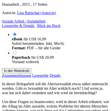
Hausarbeit , 2015 , 17 Seiten
Autor:in:
Lisa Bartschat (Autor:in)
Soziale Arbeit / Sozialarbeit
Leseprobe & Details
Blick ins Buch
eBook
für
US$ 16,99
Sofort herunterladen. Inkl. MwSt.
Format:
PDF – für alle Geräte
Paperback
für
US$ 20,99
Versand weltweit
In den Warenkorb
Zusammenfassung
Leseprobe
Details
In dieser Belegarbeit soll die Alterssexualität etwas näher untersucht
werden. Gibt es Sexualität im Alter wirklich noch? Und wenn ja,
was hat sich dabei verändert und wie wird sie beeinträchtigt?
Um diese Fragen zu beantworten, wird in dieser Arbeit erläutert, wie
der Alltag im Alter aussieht, welche Probleme bei älteren Menschen
auftreten können, wie sich diese auf das Liebesleben auswirken und