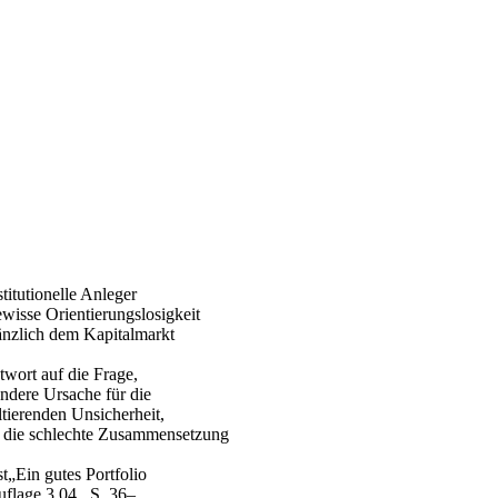
titutionelle Anleger
ewisse Orientierungslosigkeit
gänzlich dem Kapitalmarkt
wort auf die Frage,
ndere Ursache für die
tierenden Unsicherheit,
kt, die schlechte Zusammensetzung
t„Ein gutes Portfolio
uflage 3.04., S. 36–