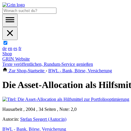
de
en
es
fr
Shop
GRIN Website
Texte veröffentlichen, Rundum-Service genießen
Zur Shop-Startseite
›
BWL - Bank, Börse, Versicherung
Die Asset-Allocation als Hilfsmi
Hausarbeit , 2004 , 34 Seiten , Note: 2,0
Autor:in:
Stefan Seegert (Autor:in)
BWL - Bank, Börse, Versicherung