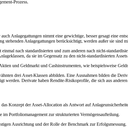
gement-Prozess.
auch Anlagegattungen nimmt eine gewichtige, besser gesagt eine entsch
g stehenden Anlagegattungen berücksichtigt, werden außer sie sind mite
inmal nach standardisierten und zum anderen nach nicht-standardisiert
nlageklassen, da sie im Gegensatz zu den nicht-standardisierten Assets
Aktien und Geldmarkt und Cashinstrumenten, wie beispielsweise Geldmar
ähnten drei Asset-Klassen abbilden. Eine Ausnahmen bilden die Derivate
chtigt werden. Derivate haben Rendite-Risikoprofile, die sich aus ander
 das Konzept der Asset-Allocation als Antwort auf Anlageunsicherheit
be im Portfoliomanagement zur strukturierten Vermögensaufteilung.
istigen Ausrichtung und der Rolle der Benchmark zur Erfolgsmessung.