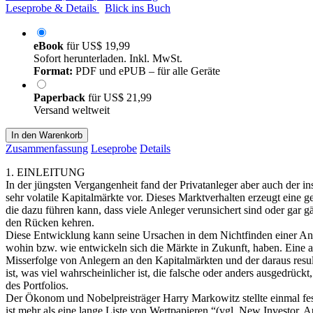
Leseprobe & Details
Blick ins Buch
eBook
für
US$ 19,99
Sofort herunterladen. Inkl. MwSt.
Format:
PDF und ePUB – für alle Geräte
Paperback
für
US$ 21,99
Versand weltweit
In den Warenkorb
Zusammenfassung
Leseprobe
Details
1. EINLEITUNG
In der jüngsten Vergangenheit fand der Privatanleger aber auch der ins
sehr volatile Kapitalmärkte vor. Dieses Marktverhalten erzeugt eine g
die dazu führen kann, dass viele Anleger verunsichert sind oder gar 
den Rücken kehren.
Diese Entwicklung kann seine Ursachen in dem Nichtfinden einer Ant
wohin bzw. wie entwickeln sich die Märkte in Zukunft, haben. Eine a
Misserfolge von Anlegern an den Kapitalmärkten und der daraus resul
ist, was viel wahrscheinlicher ist, die falsche oder anders ausgedrüc
des Portfolios.
Der Ökonom und Nobelpreisträger Harry Markowitz stellte einmal fes
ist mehr als eine lange Liste von Wertpapieren.“(vgl. New Investor, A