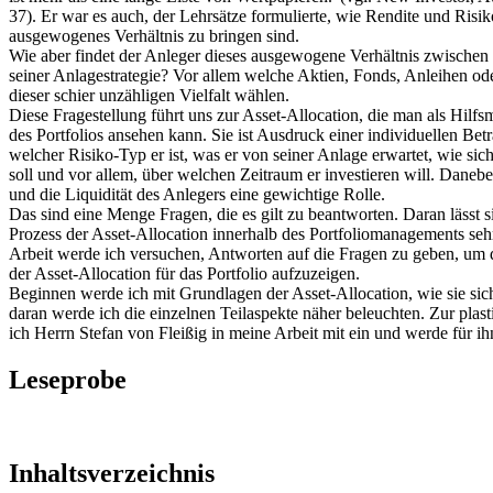
37). Er war es auch, der Lehrsätze formulierte, wie Rendite und Risik
ausgewogenes Verhältnis zu bringen sind.
Wie aber findet der Anleger dieses ausgewogene Verhältnis zwischen
seiner Anlagestrategie? Vor allem welche Aktien, Fonds, Anleihen oder
dieser schier unzähligen Vielfalt wählen.
Diese Fragestellung führt uns zur Asset-Allocation, die man als Hilfs
des Portfolios ansehen kann. Sie ist Ausdruck einer individuellen Bet
welcher Risiko-Typ er ist, was er von seiner Anlage erwartet, wie sic
soll und vor allem, über welchen Zeitraum er investieren will. Dane
und die Liquidität des Anlegers eine gewichtige Rolle.
Das sind eine Menge Fragen, die es gilt zu beantworten. Daran lässt s
Prozess der Asset-Allocation innerhalb des Portfoliomanagements sehr
Arbeit werde ich versuchen, Antworten auf die Fragen zu geben, um d
der Asset-Allocation für das Portfolio aufzuzeigen.
Beginnen werde ich mit Grundlagen der Asset-Allocation, wie sie sich
daran werde ich die einzelnen Teilaspekte näher beleuchten. Zur plas
ich Herrn Stefan von Fleißig in meine Arbeit mit ein und werde für ih
Leseprobe
Inhaltsverzeichnis