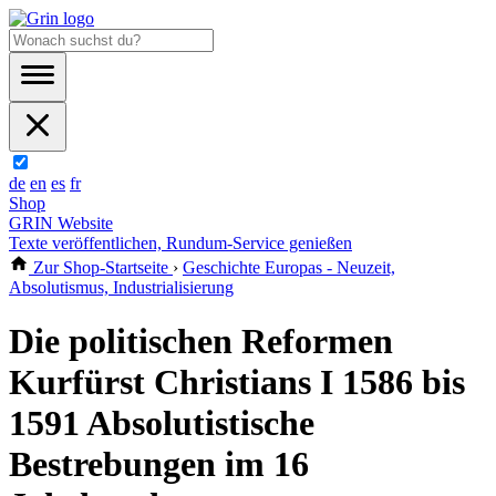
de
en
es
fr
Shop
GRIN Website
Texte veröffentlichen, Rundum-Service genießen
Zur Shop-Startseite
›
Geschichte Europas - Neuzeit,
Absolutismus, Industrialisierung
Die politischen Reformen
Kurfürst Christians I 1586 bis
1591 Absolutistische
Bestrebungen im 16