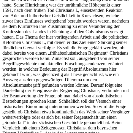
hatte. Seine Hinrichtung war der unrühmliche Höhepunkt einer
1591, nach dem frühen Tod Christians I., einsetzenden Reaktion
von Adel und lutherischer Geistlichkeit in Kursachsen, welche
zuvor ihres Einflusses weitgehend beraubt worden waren, nachdem
sie dem Kurfürsten ihre Zustimmung zu einer Veränderung der
Konfession des Landes in Richtung auf den Calvinismus versagt
hatten. Das Thema der hier vorliegenden Arbeit sind die politischen
Reformen Christians I., mit denen er das Ziel einer Stärkung seiner
fürstlichen Gewalt verfolgte. Es soll die Frage geklärt werden, ob
dabei bereits von einem „frühabsolutistischen Regiment“ Christians
gesprochen werden kann. Zunächst soll, ausgehend von seiner
Begriffsgeschichte und aktuellen Forschungstendenzen, erläutert
werden, in welcher Bedeutung der Begriff Absolutismus hier
gebraucht wird, was gleichzeitig als These gedacht ist, wie ein
Ausweg aus dem gegenwärtigen Dilemma um den
Absolutismusbegriff gefunden werden könnte. Darauf folgt eine
Darstellung der Ereignisse der Regierung Christians, verbunden mit
der Beantwortung der Frage, ob man dabei von absolutistischen
Bestrebungen sprechen kann. Schließlich soll der Versuch einer
historischen Einordnung unternommen werden. So wird die Frage
gestellt, ob Christian etwa kontinuierlich das Werk seiner Vorgänger
weiterverfolgte oder es sich bei seiner Regentschaft um einen
„Sonderfall“ in der sächsischen Geschichte gehandelt hat. Beim
Vergleich mit einem Zeitgenossen Christians, dem bayrischen